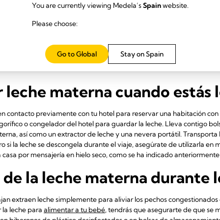
You are currently viewing Medela’s
Spain
website.
de recipiente para la leche, como un biberón de plástico o una bolsa 
nde
mantenerla congelada o fría
, como una nevera portátil. También resul
Please choose:
y un adaptador para enchufes si viajas al extranjero.
: en el coche, aviones, baños públicos... en todas partes», nos cuenta Ais
Go to Global
Stay on Spain
lsas de almacenamiento y un extractor eléctrico, una batería de carga 
leche materna cuando estás l
 en contacto previamente con tu hotel para reservar una habitación con f
 frigorífico o congelador del hotel para guardar la leche. Lleva contigo
erna, así como un extractor de leche y una nevera portátil. Transporta
ro si la leche se descongela durante el viaje, asegúrate de utilizarla e
a casa por mensajería en hielo seco, como se ha indicado anteriormente
de la leche materna durante lo
ajan extraen leche simplemente para aliviar los pechos congestionados
r la leche para
alimentar a tu bebé
, tendrás que asegurarte de que se 
en biberones de plástico desinfectados o en bolsas de almacenamiento