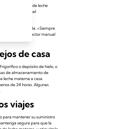
de almacenamiento de leche
ta útil llevar un gel
ling, un hijo, Irlanda. «Siempre
portátil y un extractor manual
ejos de casa
rigorífico o depósito de hielo, o
 bolsas de almacenamiento de
 la leche materna a casa
n menos de 24 horas. Algunas
.
s viajes
 o para mantener su suministro
mantenga segura para que la
 de leche materna, y etiquétala