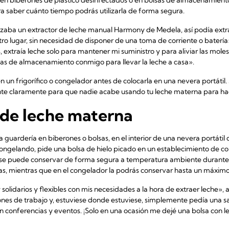
ra saber cuánto tiempo podrás utilizarla de forma segura.
zaba un extractor de leche manual Harmony de Medela, así podía extraer 
tro lugar, sin necesidad de disponer de una toma de corriente o batería»
 extraía leche solo para mantener mi suministro y para aliviar las mole
sas de almacenamiento conmigo para llevar la leche a casa».
 un frigorífico o congelador antes de colocarla en una nevera portátil. Si
ente claramente para que nadie acabe usando tu leche materna para hac
 de leche materna
la guardería en biberones o bolsas, en el interior de una nevera portátil 
ongelando, pide una bolsa de hielo picado en un establecimiento de co
se puede conservar de forma segura a temperatura ambiente durante
días, mientras que en el congelador la podrás conservar hasta un máxim
solidarios y flexibles con mis necesidades a la hora de extraer leche», a
nes de trabajo y, estuviese donde estuviese, simplemente pedía una sa
o en conferencias y eventos. ¡Solo en una ocasión me dejé una bolsa con l