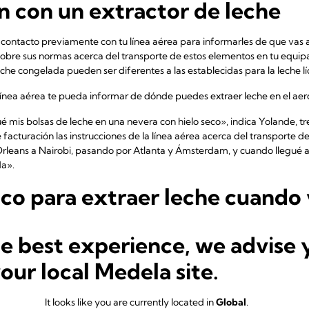
ón con un extractor de leche
n contacto previamente con tu línea aérea para informarles de que vas a
 sobre sus normas acerca del transporte de estos elementos en tu equip
che congelada pueden ser diferentes a las establecidas para la leche lí
 línea aérea te pueda informar de dónde puedes extraer leche en el aer
mis bolsas de leche en una nevera con hielo seco», indica Yolande, tres
facturación las instrucciones de la línea aérea acerca del transporte 
Orleans a Nairobi, pasando por Atlanta y Ámsterdam, y cuando llegué a
a».
ico para extraer leche cuando 
s fundamental para conseguir una extracción satisfactoria, especialme
he best experience, we advise 
s.
your local Medela site.
 doble te permite
extraer leche de forma simultánea de ambos pechos
,
 un 18 % más de leche en comparación con la extracción de un pecho d
e leche eléctrico simple, o incluso extraer leche manualmente.
It looks like you are currently located in
Global
.