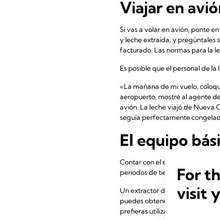
Viajar en avi
Si vas a volar en avión, ponte e
y leche extraída, y pregúntales
facturado. Las normas para la le
Es posible que el personal de la
«La mañana de mi vuelo, coloqué 
aeropuerto, mostré al agente de 
avión. La leche viajó de Nueva 
seguía perfectamente congelad
El equipo bás
Contar con el equipo adecuado e
For t
periodos de tiempo prolongado
visit 
Un extractor de leche eléctrico
puedes obtener, de media, hasta
prefieras utilizar un extractor d