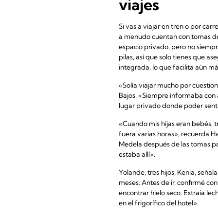
viajes
Si vas a viajar en tren o por carr
a menudo cuentan con tomas de c
espacio privado, pero no siempr
pilas, así que solo tienes que a
integrada, lo que facilita aún m
«Solía viajar mucho por cuestion
Bajos. «Siempre informaba con an
lugar privado donde poder senta
«Cuando mis hijas eran bebés, t
fuera varias horas», recuerda Ha
Medela después de las tomas pa
estaba allí».
Yolande, tres hijos, Kenia, señal
meses. Antes de ir, confirmé con
encontrar hielo seco. Extraía le
en el frigorífico del hotel».