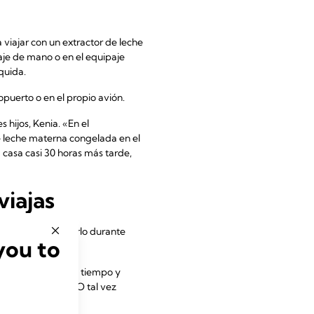
 viajar con un extractor de leche
aje de mano o en el equipaje
quida.
opuerto o en el propio avión.
 hijos, Kenia. «En el
de leche materna congelada en el
 casa casi 30 horas más tarde,
viajas
nte si vas a hacerlo durante
you to
 con lo que ahorras tiempo y
1
espués del otro.
O tal vez