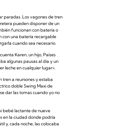
lizar paradas. Los vagones de tren
arretera pueden disponer de un
mbién funcionan con batería o
an con una batería recargable
argarla cuando sea necesario.
cuenta Karen, un hijo, Países
aba algunas pausas al día y un
r leche en cualquier lugar».
 tren a reuniones y estaba
léctrico doble Swing Maxi de
ese dar las tomas cuando yo no
e mi bebé lactante de nueve
ios en la ciudad donde podría
til y, cada noche, las colocaba