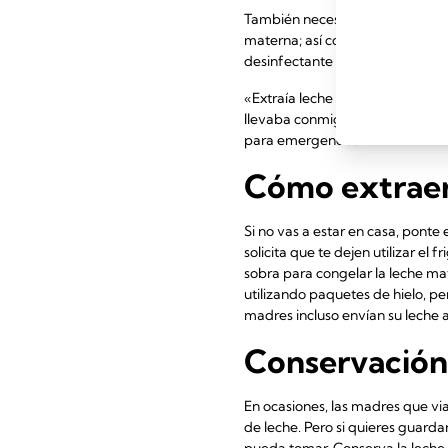
También necesitarás algún tipo 
materna; así como un lugar do
desinfectante de manos de viaje 
«Extraía leche en cualquier lugar
llevaba conmigo unas cuantas bo
para emergencias».
Cómo extraer 
Si no vas a estar en casa, ponte
solicita que te dejen utilizar el
sobra para congelar la leche mat
utilizando paquetes de hielo, pe
madres incluso envían su leche 
Conservación 
En ocasiones, las madres que vi
de leche. Pero si quieres guarda
pueda tomar. Conserva la leche 