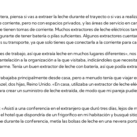
etera, piensa si vas a extraer la leche durante el trayecto o si vas a rea
orriente, pero no con espacios privados, y las áreas de servicio en c
e tienen tomas de corriente. Muchos extractores de leche eléctricos ta
segurarte de tener batería o pilas suficientes. Algunos extractores cuent
ás su transporte, ya que solo tienes que conectarla a la corriente para c
es de trabajo, así que extraía leche en muchos lugares diferentes», nos 
telación a la organización a la que visitaba, indicándoles que necesit
rme. Tenía un buen extractor de leche con batería, así que podía extrae
rabajaba principalmente desde casa, pero a menudo tenía que viajar en
zel, dos hijas, Reino Unido. «En casa, utilizaba un extractor de leche e
ra crear un suministro de leche extraída, de modo que mi pareja pudi
a: «Asistí a una conferencia en el extranjero que duró tres días, lejos d
 el hotel que dispondría de un frigorífico en mi habitación y busqué sit
che durante la conferencia, metía las bolsas de leche en una nevera portá