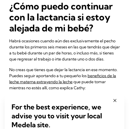
¿Cómo puedo continuar
con la lactancia si estoy
alejada de mi bebé?
Habrá ocasiones cuando aún des exclusivamente el pecho
durante los primeros seis meses en las que tendrás que dejar
a tu bebé durante un par de horas, o incluso más, si tienes
que regresar al trabajo o irte durante uno o dos días.
No creas que tienes que dejar la lactancia en ese momento.
Puedes seguir aportando a tu pequeño los
beneficios de la
leche materna extrayendo la leche
que puede tomar
mientras no estés allí, como explica Cathy:
«Extrae leche durante un par de días antes de que tengas
que irte. Hazlo en pequeñas cantidades, entre 40 y 60 ml
For the best experience, we
cada vez, y así podrás tener una reserva lista que podrá
advise you to visit your local
utilizar la persona que se encargue del cuidado de tu bebé.
Al extraer pequeñas cantidades, esto no afectará a tu
Medela site.
suministro de leche.