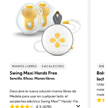
MANOS LIBRES
SACALECHES
BIBE
Swing Maxi Hands Free
Bolsa
Sencillo. Eficaz. Manos libres.
leche
Utiliza
materna
Descubre la nueva solución manos libres de
materna
Medela para usar en cualquier lado: el
refriger
sacaleches eléctrico Swing Maxi™ Hands-free,
4.8
ofrecen
un producto que te ofrece máxima
4.3
(428)