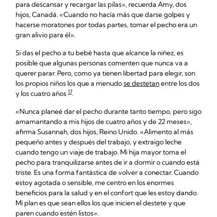
para descansar y recargar las pilas», recuerda Amy, dos
hijos, Canadá. «Cuando no hacía más que darse golpes y
hacerse moratones por todas partes, tomar el pecho era un
gran alivio para él».
Si das el pecho a tu bebé hasta que alcance la niñez, es
posible que algunas personas comenten que nunca va a
querer parar. Pero, como ya tienen libertad para elegir, son
los propios niños los que a menudo
se destetan
entre los dos
17
y los cuatro años
.
«Nunca planeé dar el pecho durante tanto tiempo, pero sigo
amamantando a mis hijos de cuatro años y de 22 meses»,
afirma Susannah, dos hijos, Reino Unido. «Alimento al más
pequeño antes y después del trabajo, y extraigo leche
cuando tengo un viaje de trabajo. Mi hija mayor toma el
pecho para tranquilizarse antes de ir a dormir o cuando está
triste. Es una forma fantástica de volver a conectar. Cuando
estoy agotada o sensible, me centro en los enormes
beneficios para la salud y en el confort que les estoy dando.
Mi plan es que sean ellos los que inicien el destete y que
paren cuando estén listos».