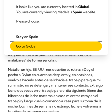
It looks like you are currently located in
Global
.
«Si vas a
volver al trabajo
, habla con tu jefe para diseñar un
You are currently viewing Medela’s
Spain
website.
plan. Muchas madres amamantan a sus bebés por la noche
y realizan las primeras y últimas tomas. Luego,
extraen leche
Please choose:
a la hora de la comida
para evitar cualquier tipo de molestia
y para obtener la leche necesaria para el día siguiente.
Stay on Spain
«Normalmente, es mucho más sencillo de lo que la gente se
cree y ahora muchos lugares de trabajo están preparados
Go to Global
para la extracción», añade. «
Los extractores de leche
son
muy eficientes y te permitirán realizar este "juego de
malabares" de forma sencilla».
Natalie, un hijo, EE. UU., nos describe su rutina: «Doy el
pecho a Dylan en cuanto se despierta y, en ocasiones,
vuelvo a hacerlo antes de salir hacia el trabajo para que mi
suministro no se detenga y mantener ese contacto. Extraigo
leche dos veces en el trabajo para el día siguiente (tiene dos
biberones de leche materna en casa mientras estoy en el
trabajo) y luego vuelvo corriendo a casa para su toma de la
noche. Los fines de semana no extraigo leche y volvemos a
la rutina de las tomas normales».