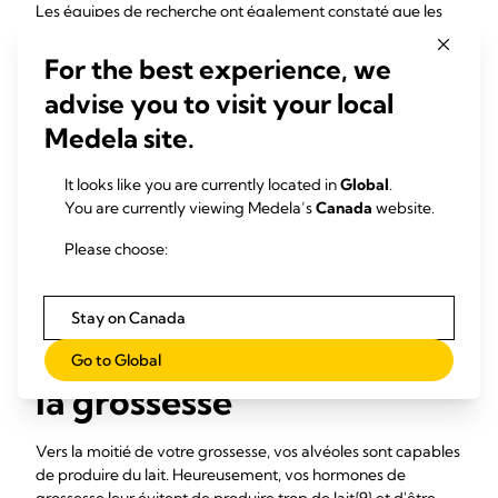
Les équipes de recherche ont également constaté que les
mamelons ont en fait moins d'ouvertures que ce que l'on
pensait : en général neuf, et parfois seulement quatre. Les
For the best experience, we
canaux doivent s'élargir d'environ 68 % pour accueillir le
advise you to visit your local
volume de lait s'écoulant rapidement par ces ouvertures en
faible nombre.{8}
Medela site.
« Tout au long de l'allaitement, la structure et le
It looks like you are currently located in
Global
.
fonctionnement des seins restent assez constants jusqu'à ce
You are currently viewing Medela’s
Canada
website.
que le bébé commence à boire moins de lait », explique le
professeur Hartmann.
Please choose:
Les seins commencent à
Stay on Canada
produire du lait pendant
Go to Global
la grossesse
Vers la moitié de votre grossesse, vos alvéoles sont capables
de produire du lait. Heureusement, vos hormones de