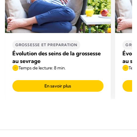
GROSSESSE ET PREPARATION
GROS
Évolution des seins de la grossesse
Évolu
au sevrage
au se
Temps de lecture: 8 min.
Temp
En savoir plus