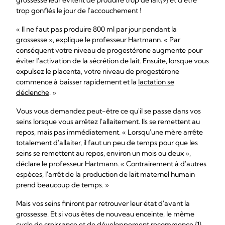
grossesse leur évitent de produire trop de lait{9} et d'être
trop gonflés le jour de l'accouchement !
« Il ne faut pas produire 800 ml par jour pendant la
grossesse », explique le professeur Hartmann. « Par
conséquent votre niveau de progestérone augmente pour
éviter l'activation de la sécrétion de lait. Ensuite, lorsque vous
expulsez le placenta, votre niveau de progestérone
commence à baisser rapidement et la
lactation se
déclenche
. »
Vous vous demandez peut-être ce qu'il se passe dans vos
seins lorsque vous arrêtez l'allaitement. Ils se remettent au
repos, mais pas immédiatement. « Lorsqu'une mère arrête
totalement d'allaiter, il faut un peu de temps pour que les
seins se remettent au repos, environ un mois ou deux »,
déclare le professeur Hartmann. « Contrairement à d'autres
espèces, l'arrêt de la production de lait maternel humain
prend beaucoup de temps. »
Mais vos seins finiront par retrouver leur état d'avant la
grossesse. Et si vous êtes de nouveau enceinte, le même
cycle de croissance et de développement recommence.{1}