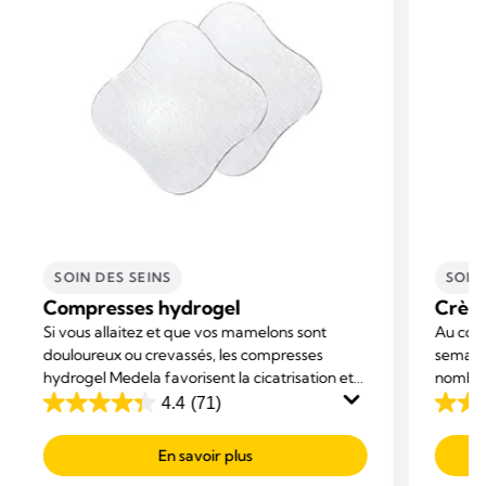
SOIN DES SEINS
SOIN
Compresses hydrogel
Crème
Si vous allaitez et que vos mamelons sont
Au cour
douloureux ou crevassés, les compresses
semaine
hydrogel Medela favorisent la cicatrisation et
nombre
soulagent instantanément la douleur.
endolor
4.4
(71)
4.4
4.6
Purela
out
out
endolor
En savoir plus
of
of