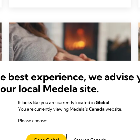
he best experience, we advise 
your local Medela site.
It looks like you are currently located in
Global
.
You are currently viewing Medela’s
Canada
website.
Please choose:
GROSSESSE ET PREPARATION
Césarienne programmée : ce que vous
Go to Global
Stay on Canada