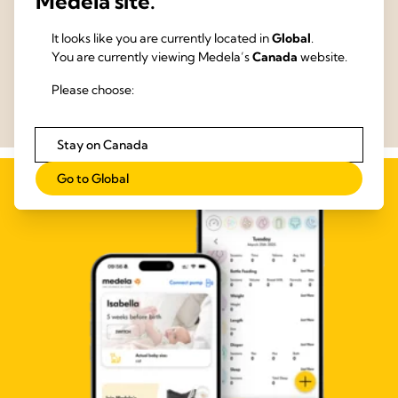
Medela site.
Au cours des 60 dernières années, notre société s'est consacrée à
la science pour rendre simple, intuitive et efficace la forme la plus
It looks like you are currently located in
Global
.
délicate de soins.
You are currently viewing Medela’s
Canada
website.
En savoir plus
Please choose:
Stay on Canada
Go to Global