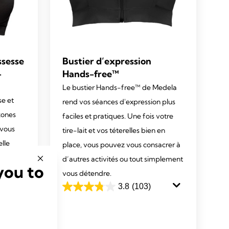
ssesse
Bustier d’expression
-
Hands-free™
Le bustier Hands-free™ de Medela
se et
rend vos séances d'expression plus
zones
faciles et pratiques. Une fois votre
 vous
tire-lait et vos téterelles bien en
elle
place, vous pouvez vous consacrer à
de pour
d’autres activités ou tout simplement
you to
vous détendre.
out en
3.8
(103)
3.8
rt.
out
of