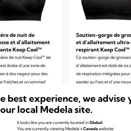
ière de nuit de
Soutien-gorge de gro
esse et d’allaitement
et d’allaitement ultra
rante Keep Cool™
respirant Keep Cool™
sière de nuit Keep Cool™ de
Ce soutien-gorge de grosses
est dotée d’une zone de
d’allaitement est doté de six 
tion à dos nageur pour des
de respiration intégrées pour
us fraîches et un sommeil
garder au frais et d’une nouv
eur et confortable.
technologie de séchage rapi
he best experience, we advise 
4.6
(129)
vous aider à équilibrer la
your local Medela site.
température de votre corps t
vous assurant soutien et confo
4.2
(222)
It looks like you are currently located in
Global
.
4.2
You are currently viewing Medela’s
Canada
website.