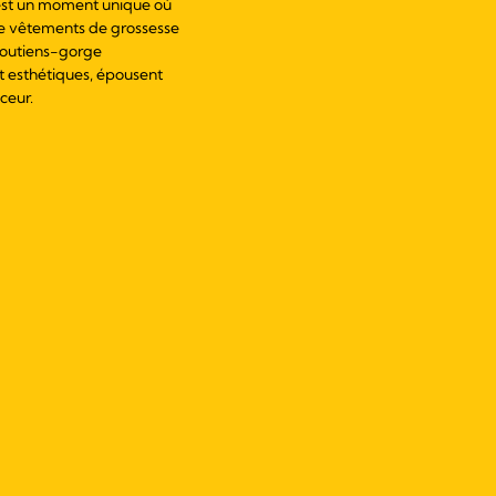
c'est un moment unique où
e vêtements de grossesse
soutiens-gorge
nt esthétiques, épousent
ceur.