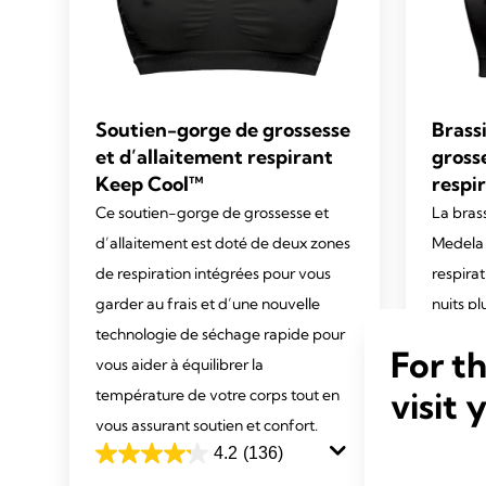
Soutien-gorge de grossesse
Brass
et d’allaitement respirant
gross
Keep Cool™
respi
Ce soutien-gorge de grossesse et
La bras
d’allaitement est doté de deux zones
Medela 
de respiration intégrées pour vous
respira
garder au frais et d’une nouvelle
nuits pl
technologie de séchage rapide pour
réparat
For t
vous aider à équilibrer la
4.6
visit 
température de votre corps tout en
out
vous assurant soutien et confort.
of
5
4.2
(136)
4.2
stars.