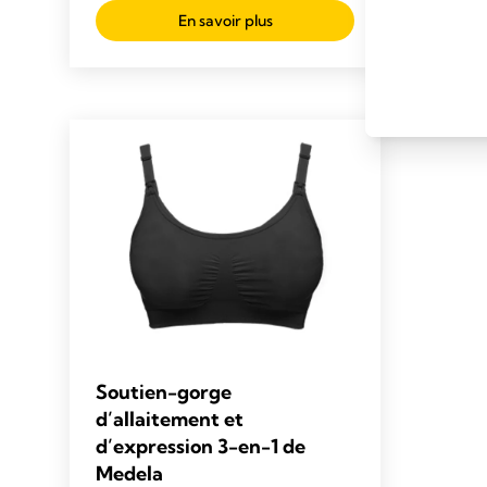
out
129
En savoir plus
of
review
5
stars.
136
reviews
Soutien-gorge
d’allaitement et
d’expression 3-en-1 de
Medela