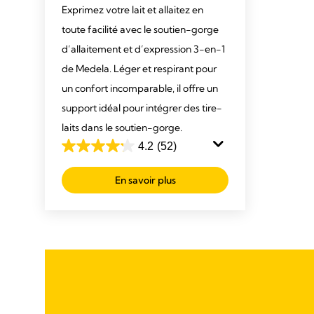
Exprimez votre lait et allaitez en
toute facilité avec le soutien-gorge
d’allaitement et d’expression 3-en-1
de Medela. Léger et respirant pour
un confort incomparable, il offre un
support idéal pour intégrer des tire-
laits dans le soutien-gorge.
4.2
(52)
4.2
out
En savoir plus
of
5
stars.
52
reviews