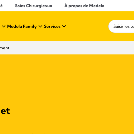
té
Soins Chirurgicaux
À propos de Medela
Medela Family
Services
ement
 et