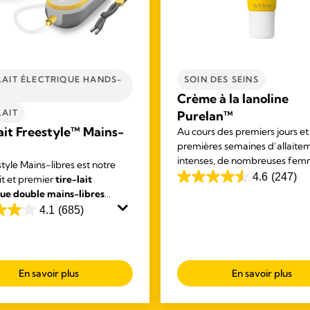
LAIT ÉLECTRIQUE HANDS-
SOIN DES SEINS
Crème à la lanoline
LAIT
Purelan™
ait Freestyle™ Mains-
Au cours des premiers jours et
premières semaines d’allaite
intenses, de nombreuses fe
tyle Mains-libres est notre
souffrent de mamelons endolor
4.6
(247)
it et premier
tire-lait
4.6
parfois secs. La crème à la lan
que double mains-libres
out
Purelan™ soulage rapidement
e
, conçu pour vous permettre
4.1
(685)
of
mamelons endoloris et peau s
 vos activités tout en
5
t votre lait.
stars.
247
En savoir plus
En savoir plus
reviews