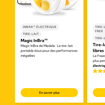
TÉ
INBRA™ ÉLECTRIQUE
TIRE-
FREE
TIRE-LAIT
TIRE-
Magic InBra™
Tire-l
Magic InBra de Medela: Le tire-lait
se
libres
portable doux pour des performances
inégalées
Le Frees
plus pet
électri
portabl
nes
4.1
de mener
out
expriman
of
ur
5
ture
En savoir plus
nt
stars.
685