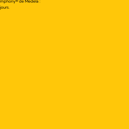
s Symphony® de Medela :
jours.