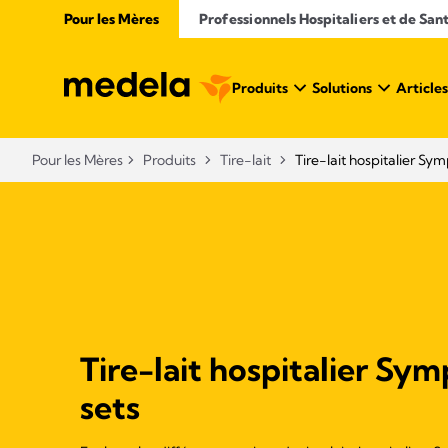
Pour les Mères
Professionnels Hospitaliers et de San
Produits
Solutions
Articles
Pour les Mères
Produits
Tire-lait
Tire-lait hospitalier Sy
Tire-lait hospitalier Sy
sets