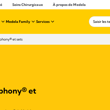
té
Soins Chirurgicaux
À propos de Medela
Medela Family
Services
mphony® et sets​
mphony® et