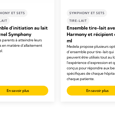
HONY ET SETS
SYMPHONY ET SETS
LAIT
TIRE-LAIT
le d'initiation au lait
Ensemble tire-lait av
rnel Symphony
Harmony et récipient 
s parents à atteindre leurs
ml
fs en matière d'allaitement
Medela propose plusieurs opt
l.
d’ensemble pour tire-lait qui
peuvent être utilisés tout au 
l'expérience d'expression et q
conçus pour répondre aux be
spécifiques de chaque hôpital
chaque patiente.
En savoir plus
En savoir plus