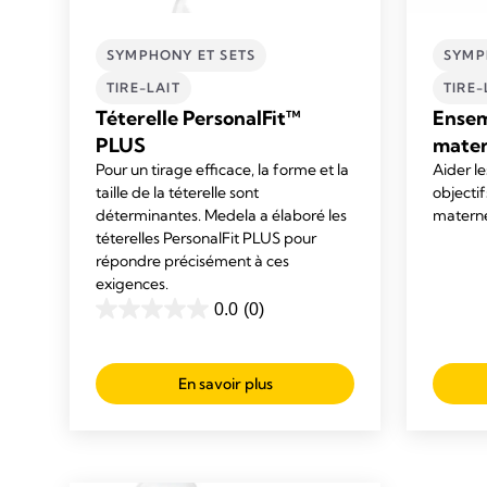
SYMPHONY ET SETS
SYMP
TIRE-LAIT
TIRE-
Téterelle PersonalFit™
Ensemb
PLUS
mate
Pour un tirage efficace, la forme et la
Aider le
taille de la téterelle sont
objecti
déterminantes. Medela a élaboré les
materne
téterelles PersonalFit PLUS pour
répondre précisément à ces
exigences.
0.0
(0)
0.0
out
of
En savoir plus
5
stars.