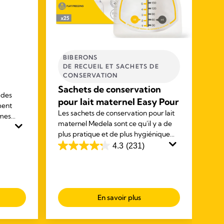
BIBERONS
N
DE RECUEIL ET SACHETS DE
Sa
CONSERVATION​
Qu
Sachets de conservation
 des
on
pour lait maternel Easy Pour
ment
Les
Les sachets de conservation pour lait
mmes
mic
maternel Medela sont ce qu'il y a de
is et
pra
plus pratique et de plus hygiénique
oline
lait
pour conserver, transporter et
4.8
4.3
(231)
rap
4.3
réchauffer le lait maternel.
ou
èche.
out
of
of
5
5
sta
En savoir plus
stars.
20
231
rev
reviews