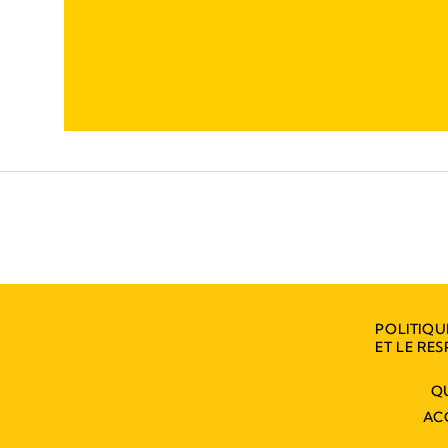
POLITIQU
ET LE RES
Q
AC