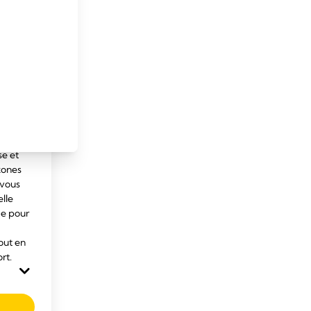
EMENT
ssesse
-
se et
zones
 vous
elle
de pour
out en
rt.