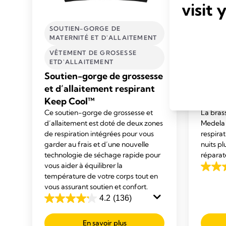
visit 
SOUTIEN-GORGE DE
SOUT
MATERNITÉ ET D'ALLAITEMENT
MATE
VÊTEMENT DE GROSESSE
VÊTE
ETD'ALLAITEMENT
ETD'
Soutien-gorge de grossesse
Brass
et d’allaitement respirant
gross
Keep Cool™
respi
Ce soutien-gorge de grossesse et
La bras
d’allaitement est doté de deux zones
Medela 
de respiration intégrées pour vous
respira
garder au frais et d’une nouvelle
nuits pl
technologie de séchage rapide pour
réparat
vous aider à équilibrer la
4.6
température de votre corps tout en
out
vous assurant soutien et confort.
of
4.2
(136)
4.2
5
out
stars.
En savoir plus