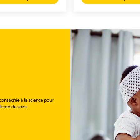
of
5
s
stars.
222
reviews
 consacrée à la science pour
licate de soins.