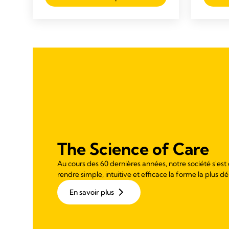
of
129
5
review
stars.
136
reviews
The Science of Care
Au cours des 60 dernières années, notre société s'est
rendre simple, intuitive et efficace la forme la plus dé
En savoir plus