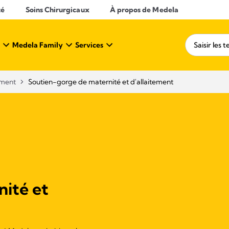
té
Soins Chirurgicaux
À propos de Medela
Medela Family
Services
ement
Soutien-gorge de maternité et d'allaitement
ité et