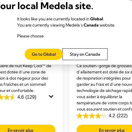
your local Medela site.
IEN-GORGE DE
SOUTIEN-GORGE DE
It looks like you are currently located in
Global
.
RNITÉ ET D'ALLAITEMENT
MATERNITÉ ET D'ALLAIT
You are currently viewing Medela’s
Canada
website.
MENT DE GROSESSE
VÊTEMENT DE GROSESSE
Please choose:
ALLAITEMENT
ETD'ALLAITEMENT
ière de nuit de
Soutien-gorge de gro
esse et d’allaitement
et d’allaitement ultra
Go to Global
Stay on Canada
rante Keep Cool™
respirant Keep Cool™
sière de nuit Keep Cool™ de
Ce soutien-gorge de grosses
est dotée d’une zone de
d’allaitement est doté de six 
tion à dos nageur pour des
de respiration intégrées pour
us fraîches et un sommeil
garder au frais et d’une nouv
eur et confortable.
technologie de séchage rapi
vous aider à équilibrer la
4.6
(129)
température de votre corps t
vous assurant soutien et confo
4.2
(222)
4.2
out
En savoir plus
En savoir plus