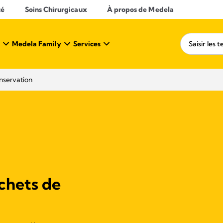
té
Soins Chirurgicaux
À propos de Medela
Medela Family
Services
nservation​
achets de