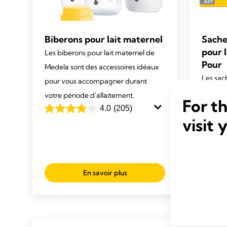
Biberons pour lait maternel
Sache
pour 
Les biberons pour lait maternel de
Pour
Medela sont des accessoires idéaux
Les sac
pour vous accompagner durant
materne
votre période d'allaitement.
For t
plus pr
4.0
(205)
4.0
visit 
pour co
out
réchauff
of
5
4.3
stars.
out
En savoir plus
205
of
reviews
5
stars.
231
review