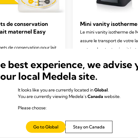
ts de conservation
Mini vanity isotherme
lait maternel Easy
Le mini vanity isotherme de 
assure le transport de votre la
hets de conservation pour lait
maternel en toute sécurité et
l Medela sont ce qu'il y a de
toutes les situations.
he best experience, we advise 
atique et de plus hygiénique
4.7
(73)
4.7
your local Medela site.
nserver, transporter et
out
er le lait maternel.
of
It looks like you are currently located in
Global
.
4.3
(231)
5
You are currently viewing Medela’s
Canada
website.
stars.
En savoir plus
En savoir plus
73
Please choose:
reviews
Go to Global
Stay on Canada
s