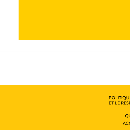
POLITIQU
ET LE RES
Q
AC