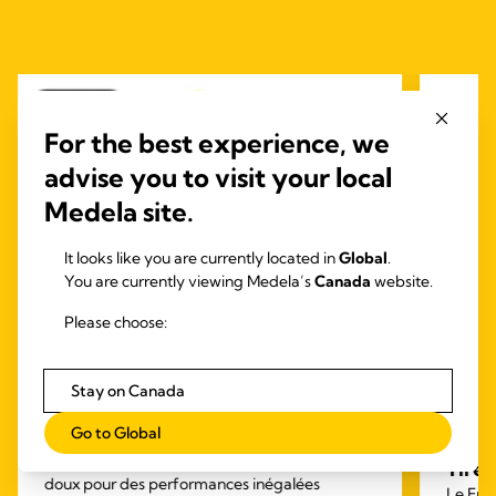
For the best experience, we
advise you to visit your local
Medela site.
It looks like you are currently located in
Global
.
You are currently viewing Medela’s
Canada
website.
Please choose:
Stay on Canada
INBRA™ ÉLECTRIQUE
TIRE-LAIT
TIRE
Go to Global
Magic InBra™
TIRE
Magic InBra de Medela: Le tire-lait portable
Tire-
doux pour des performances inégalées
Le Free