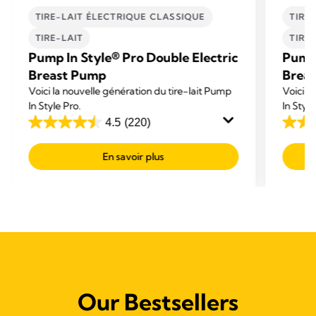
TIRE-LAIT ÉLECTRIQUE CLASSIQUE
TIRE
TIRE-LAIT
TIRE
Pump In Style® Pro Double Electric
Pump 
Breast Pump
Brea
Voici la nouvelle génération du tire-lait Pump
Voici l
In Style Pro.
In Style
4.5
(220)
4.5
4.5
out
out
En savoir plus
of
of
5
5
stars.
stars.
220
220
reviews
revie
Our Bestsellers