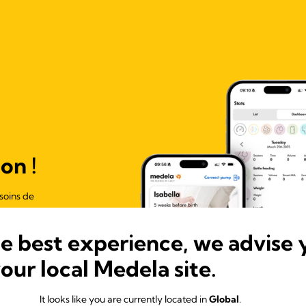
on !
soins de
he best experience, we advise 
your local Medela site.
It looks like you are currently located in
Global
.