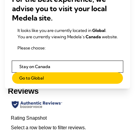
important?
l'all
advise you to visit your local
Temps de lecture: 5 min.
Temp
Medela site.
En savoir plus
It looks like you are currently located in
Global
.
You are currently viewing Medela’s
Canada
website.
Please choose:
Stay on Canada
Go to Global