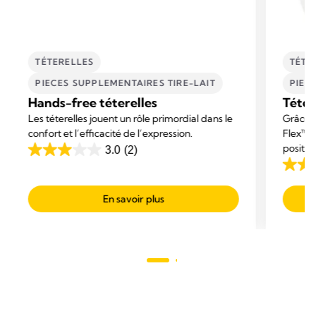
TÉTERELLES
TÉTE
PIECES SUPPLEMENTAIRES TIRE-LAIT
PIEC
Hands-free téterelles
Téter
Les téterelles jouent un rôle primordial dans le
Grâce à
confort et l’efficacité de l’expression.
Flex™, 
positio
3.0
(2)
3.0
vous o
4.2
sur
d'effica
sur
5
respect
En savoir plus
5
vos sei
étoiles.
étoiles
2
278
avis
avis