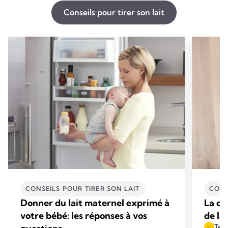
Conseils pour tirer son lait
CONSEILS POUR TIRER SON LAIT
CONS
Donner du lait maternel exprimé à
La do
votre bébé: les réponses à vos
de la
Temp