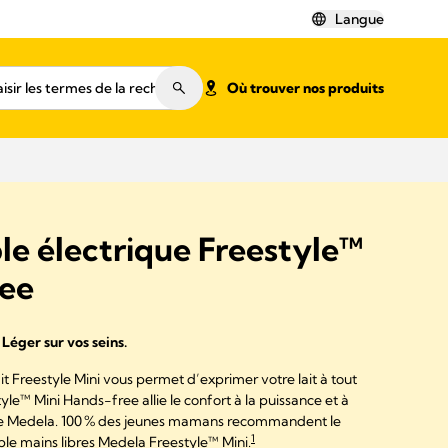
Langue
Où trouver nos produits
ble électrique Freestyle™
ree
Léger sur vos seins.
lait Freestyle Mini vous permet d’exprimer votre lait à tout
le™ Mini Hands-free allie le confort à la puissance et à
 de Medela. 100 % des jeunes mamans recommandent le
1
able mains libres Medela Freestyle™ Mini.