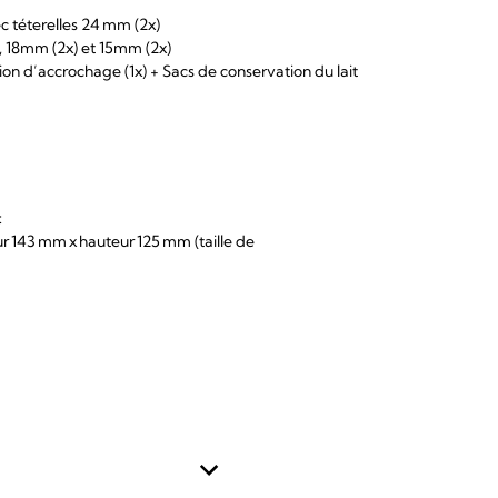
c téterelles 24 mm (2x)
x), 18mm (2x) et 15mm (2x)
ion d’accrochage (1x) + Sacs de conservation du lait
:
r 143 mm x hauteur 125 mm (taille de