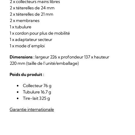
2 x collecteurs mains libres
2 x téterelles de 24 mm
2 x téterelles de 21 mm
2 x membranes
1 x tubulure
1 x cordon pour plus de mobilité
1 x adaptateur secteur
1 x mode d’emploi
Dimensions :
largeur 226 x profondeur 137 x hauteur
220 mm (taille de l’unité/emballage)
Poids du produit :
Collecteur 76 g
Tubulure 16,7 g
Tire-lait 325 g
Garantie internationale