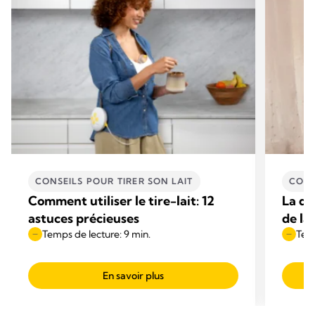
CONSEILS POUR TIRER SON LAIT
CONS
Comment utiliser le tire-lait: 12
La do
astuces précieuses
de la
Temps de lecture: 9 min.
Temp
En savoir plus