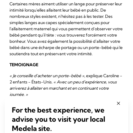
Certaines mères aiment utiliser un lange pour préserver leur
intimité lorsqu'elles allaitent leur bébé en public. De
nombreux styles existent, n'hésitez pas à les tester. Des
simples langes aux capes spécialement conçues pour
l'allaitement maternel qui vous permettent d'observer votre
bébé pendant qu'il tète : vous trouverez forcément votre
bonheur. Vous avez également la possibilité d'allaiter votre
bébé dans une écharpe de portage ou un porte-bébé qui le
soutiendra tout en préservant votre intimité.
TEMOIGNAGE
« Je conseille d'acheter un porte-bébé »,
explique Caroline -
2 enfants - États-Unis.
« Avec un peu d'expérience, vous
arriverez à allaiter en marchant et en continuant votre
journée. »
Pour finir, il est possible que ce soit votre bébé qui décide
For the best experience, we
pour vous. Certains détestent être recouverts pendant qu'ils
advise you to visit your local
tètent, d'autres sont distraits s'ils ne le sont pas.
Medela site.
TEMOIGNAGE