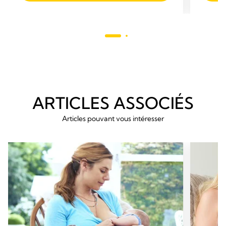
étoiles
étoiles.
103
689
avis
avis
ARTICLES ASSOCIÉS
Articles pouvant vous intéresser