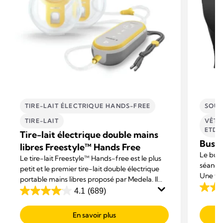
TIRE-LAIT ÉLECTRIQUE HANDS-FREE
SOUS
TIRE-LAIT
VÊTE
ETD'
Tire-lait électrique double mains
Busti
libres Freestyle™ Hands Free
Le bus
Le tire-lait Freestyle™ Hands-free est le plus
séances
petit et le premier tire-lait double électrique
Une fois
portable mains libres proposé par Medela. Il
place, 
est conçu pour vous permettre de mener vos
4.1
(689)
3.8
4.1
activit
activités tout en exprimant votre lait.
sur
sur
En savoir plus
5
5