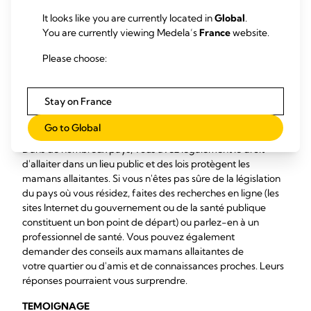
« Aucun de mes enfants n'aimait que sa tête soit recouverte
It looks like you are currently located in
Global
.
d'un châle pendant l'allaitement. J'ai donc uniquement
You are currently viewing Medela’s
France
website.
compté sur le fait que sa tête cachait la vue »
Esther - 2
Please choose:
enfants - Royaume-Uni.
5/ N'oubliez pas,
Stay on France
l'allaitement est un droit
Go to Global
Dans de nombreux pays, vous avez légalement le droit
d'allaiter dans un lieu public et des lois protègent les
mamans allaitantes. Si vous n'êtes pas sûre de la législation
du pays où vous résidez, faites des recherches en ligne (les
sites Internet du gouvernement ou de la santé publique
constituent un bon point de départ) ou parlez-en à un
professionnel de santé. Vous pouvez également
demander des conseils aux mamans allaitantes de
votre quartier ou d'amis et de connaissances proches. Leurs
réponses pourraient vous surprendre.
TEMOIGNAGE