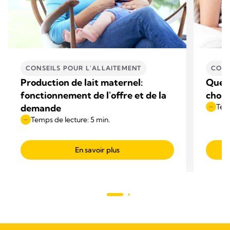
CONSEILS POUR L'ALLAITEMENT
CONS
Production de lait maternel:
Quell
fonctionnement de l'offre et de la
choisi
demande
Temp
Temps de lecture: 5 min.
En savoir plus