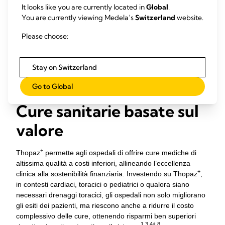
Indipendentemente dal fatto che venga acquistato,
It looks like you are currently located in
Global
.
+
noleggiato o pagato per singolo utilizzo, Thopaz
You are currently viewing Medela’s
Switzerland
website.
4
‡
fornisce un ritorno positivo netto
. Il sistema si ripaga
Please choose:
da solo (offrendo anche un ritorno economico) grazie a una
riduzione dell’occupazione dei posti letto, un abbattimento
dei tassi di complicanze e la semplificazione della fornitura di
Stay on Switzerland
cure.
Go to Global
Cure sanitarie basate sul
valore
+
Thopaz
permette agli ospedali di offrire cure mediche di
altissima qualità a costi inferiori, allineando l’eccellenza
+
clinica alla sostenibilità finanziaria. Investendo su Thopaz
,
in contesti cardiaci, toracici o pediatrici o qualora siano
necessari drenaggi toracici, gli ospedali non solo migliorano
gli esiti dei pazienti, ma riescono anche a ridurre il costo
complessivo delle cure, ottenendo risparmi ben superiori
1,3,4
‡
,8