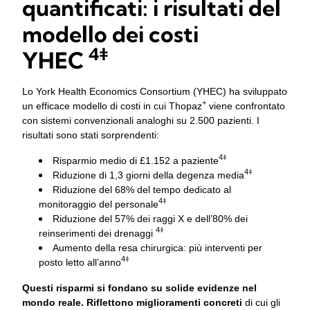
quantificati: i risultati del
modello dei costi
4‡
YHEC
Lo York Health Economics Consortium (YHEC) ha sviluppato
+
un efficace modello di costi in cui Thopaz
viene confrontato
con sistemi convenzionali analoghi su 2.500 pazienti. I
risultati sono stati sorprendenti:
4
‡
Risparmio medio di
£1.152
a paziente
4
‡
Riduzione di 1,3 giorni della degenza media
Riduzione del 68% del tempo dedicato al
4
‡
monitoraggio del personale
Riduzione del 57% dei raggi X e dell’80% dei
4
‡
reinserimenti dei drenaggi
Aumento della resa chirurgica: più interventi per
4
‡
posto letto all’anno
Questi risparmi si fondano su solide evidenze nel
mondo reale. Riflettono miglioramenti concreti
di cui gli