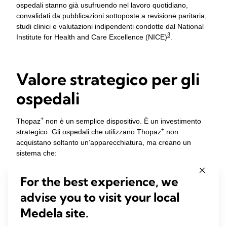
ospedali stanno già usufruendo nel lavoro quotidiano,
convalidati da pubblicazioni sottoposte a revisione paritaria,
studi clinici e valutazioni indipendenti condotte dal National
3
Institute for Health and Care Excellence (NICE)
.
Valore strategico per gli
ospedali
+
Thopaz
non è un semplice dispositivo. È un investimento
+
strategico. Gli ospedali che utilizzano Thopaz
non
acquistano soltanto un’apparecchiatura, ma creano un
sistema che:
1,2,3
Migliora gli esiti dei pazienti
For the best experience, we
1
Riduce le complicanze e i nuovi interventi
5,6,7
Ottimizza l’utilizzo delle risorse
advise you to visit your local
5,6,7
Aumenta l’efficienza operativa
Medela site.
3,4
‡
,8
Genera risparmi finanziari a lungo termine