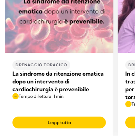
DRENAGGIO TORACICO
DREN
La sindrome da ritenzione ematica
In ch
dopo un intervento di
trasf
cardiochirurgia è prevenibile
per l
Tempo di lettura: 1 min.
torac
Temp
Leggi tutto