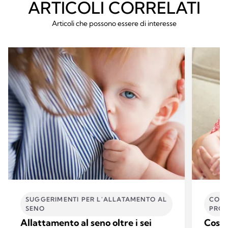
ARTICOLI CORRELATI
Articoli che possono essere di interesse
SUGGERIMENTI PER L'ALLATAMENTO AL
COME
SENO
PROB
Allattamento al seno oltre i sei
Cos'è