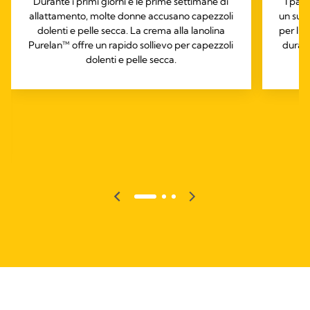
Durante i primi giorni e le prime settimane di
I par
allattamento, molte donne accusano capezzoli
un sup
dolenti e pelle secca. La crema alla lanolina
per l’a
Purelan™ offre un rapido sollievo per capezzoli
durant
dolenti e pelle secca.