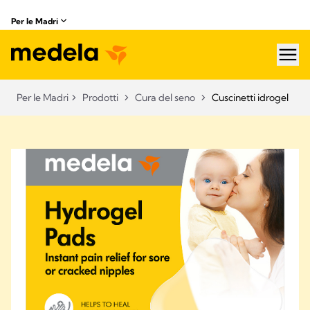
Per le Madri
hea
Per le Madri
Prodotti
Cura del seno
Cuscinetti idrogel