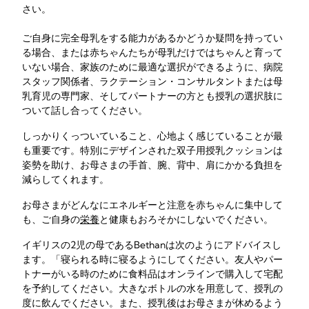
さい。
ご自身に完全母乳をする能力があるかどうか疑問を持ってい
る場合、または赤ちゃんたちが母乳だけではちゃんと育って
いない場合、家族のために最適な選択ができるように、病院
スタッフ関係者、ラクテーション・コンサルタントまたは母
乳育児の専門家、そしてパートナーの方とも授乳の選択肢に
ついて話し合ってください。
しっかりくっついていること、心地よく感じていることが最
も重要です。特別にデザインされた双子用授乳クッションは
姿勢を助け、お母さまの手首、腕、背中、肩にかかる負担を
減らしてくれます。
お母さまがどんなにエネルギーと注意を赤ちゃんに集中して
も、ご自身の
栄養
と健康もおろそかにしないでください。
イギリスの2児の母であるBethanは次のようにアドバイスし
ます。「寝られる時に寝るようにしてください。友人やパー
トナーがいる時のために食料品はオンラインで購入して宅配
を予約してください。大きなボトルの水を用意して、授乳の
度に飲んでください。また、授乳後はお母さまが休めるよう