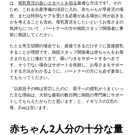
1
は、
母乳育児の良いスタートを切る
最適な方法です
。その
ため、これを出産準備の項目に入れ、赤ちゃんが早産児の場
合、または特別なケアを受ける必要がある場合に何が起きる
かを考えることも含め、母乳育児をしたいというお母さまの
気持ちについて、パートナーの方や病院スタッフ関係者に事
前に相談してください。
たとえ帝王切開の場合でも、産後できるだけすぐに直接授乳
することが理想です。病院スタッフ関係者は赤ちゃんをお母
さまのもとに連れてきて、吸いつきをサポートするべきで
す。そうでない場合はサポートを依頼し、お母さまをサポー
トする方法がわかるように、パートナーの方にも必ず参加し
てもらってください。
「以前息子の時は苦労したのに、双子への授乳がうまくいっ
た主な理由は、大切な最初の数日間に病院の専門家にサポー
トしてもらえたからだと思います」と、イギリスの3児の
母、Zoeは言います。
赤ちゃん2人分の十分な量