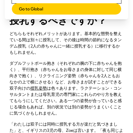
きですか、または別々に
Go to Global
授乳するべきですか？
どちらもそれぞれメリットがあります。基本的な態勢を整え
ている間は別々に授乳して、その後は時間の節約になるタン
デム授乳（2人の赤ちゃんに一緒に授乳する）に移行するか
もしれません。
ダブルフットボール抱き（それぞれの腕の下に赤ちゃんを抱
く）、平行抱き（赤ちゃんをお母さまの身体に対して同じ横
向きで抱く）、リクライニング姿勢（赤ちゃんを2人ともお
なかの上で横にさせる）など、お母さまが試すことができる
双子向けの
授乳姿勢
は色々あります。ラクテーション・コン
サルタントまたは母乳育児の専門家にこれらのやり方を教え
てもらうにしてください。ある一つの姿勢が合っていると感
じる場合もあれば、別の状況では別の姿勢がうまくいくこと
に気づくかもしれません。
「わたしは双子には同時に授乳する方が楽だと気づきまし
た」と、イギリスの3児の母、Zoeは言います。「夜も同じよ