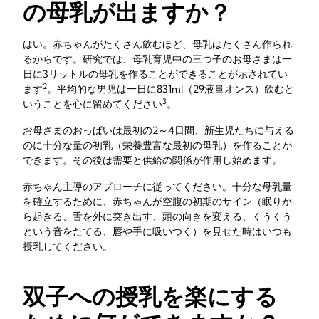
の母乳が出ますか？
はい。赤ちゃんがたくさん飲むほど、母乳はたくさん作られ
るからです。研究では、母乳育児中の三つ子のお母さまは一
日に3リットルの母乳を作ることができることが示されてい
2
ます
。平均的な男児は一日に831ml（29液量オンス）飲むと
3
いうことを心に留めてください
。
お母さまのおっぱいは最初の2～4日間、新生児たちに与える
のに十分な量の
初乳
（栄養豊富な最初の母乳）を作ることが
できます。その後は需要と供給の関係が作用し始めます。
赤ちゃん主導のアプローチに従ってください。十分な母乳量
を確立するために、赤ちゃんが空腹の初期のサイン（眠りか
ら起きる、舌を外に突き出す、頭の向きを変える、くうくう
という音をたてる、唇や手に吸いつく）を見せた時はいつも
授乳してください。
双子への授乳を楽にする