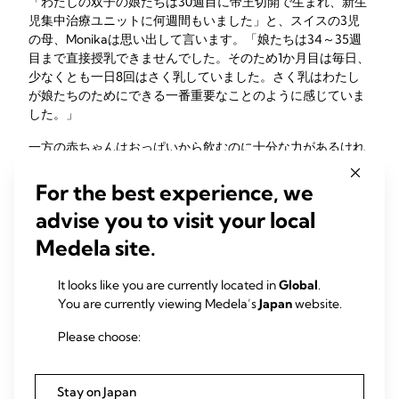
「わたしの双子の娘たちは30週目に帝王切開で生まれ、新生
児集中治療ユニットに何週間もいました」と、スイスの3児
の母、Monikaは思い出して言います。「娘たちは34～35週
目まで直接授乳できませんでした。そのため1か月目は毎日、
少なくとも一日8回はさく乳していました。さく乳はわたし
が娘たちのためにできる一番重要なことのように感じていま
した。」
一方の赤ちゃんはおっぱいから飲むのに十分な力があるけれ
ど、もう一方の赤ちゃんにはまださく乳した母乳が必要な場
合があるかもしれません。このような状況で、多くのお母さ
For the best experience, we
ま方は力が強い方の子には直接授乳をしながら、力が弱い方
advise you to visit your local
の子のためにさく乳することが最も簡単だと気づきます。
Medela site.
母乳は、壊死性腸炎（NEC）や敗血症など、早産児がかかり
やすい一部の深刻な健康上の問題のリスクを下げることが証
It looks like you are currently located in
Global
.
5
明されています
。そのため、多胎児がさく乳した母乳を飲む
You are currently viewing Medela’s
Japan
website.
ことができる場合は、最高のスタートを切らせてあげている
と知ることでご自身を安心させることができます。
Please choose:
双子は一緒に授乳するべ
Stay on Japan