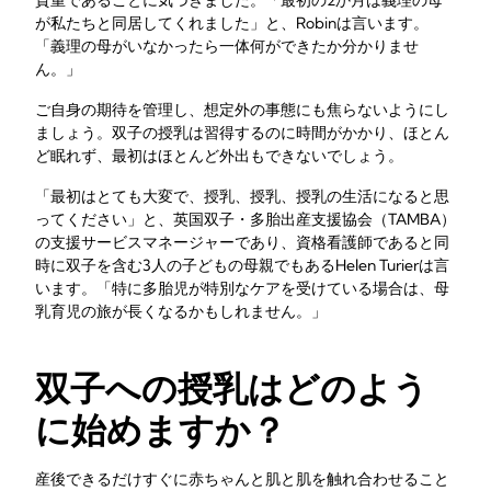
貴重であることに気づきました。「最初の2か月は義理の母
が私たちと同居してくれました」と、Robinは言います。
「義理の母がいなかったら一体何ができたか分かりませ
ん。」
ご自身の期待を管理し、想定外の事態にも焦らないようにし
ましょう。双子の授乳は習得するのに時間がかかり、ほとん
ど眠れず、最初はほとんど外出もできないでしょう。
「最初はとても大変で、授乳、授乳、授乳の生活になると思
ってください」と、英国双子・多胎出産支援協会（TAMBA）
の支援サービスマネージャーであり、資格看護師であると同
時に双子を含む3人の子どもの母親でもあるHelen Turierは言
います。「特に多胎児が特別なケアを受けている場合は、母
乳育児の旅が長くなるかもしれません。」
双子への授乳はどのよう
に始めますか？
産後できるだけすぐに赤ちゃんと肌と肌を触れ合わせること