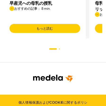
早産児への母乳の授乳
母乳
おすすめの記事： 8 min.
リッ
おす
もっと読む
個人情報保護およびCOOKIEに関するポリシ