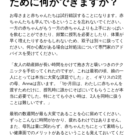
ために何ができますか？
お母さまと赤ちゃんたちは試行錯誤することになります。赤
ちゃんたちも学んでいるということを忘れないでください。
一方の赤ちゃんがもう一方の赤ちゃんよりも上手におっぱい
を飲むことができたり、頻繁に授乳を必要としたり、体重が
早く増えたりするかもしれないため、双子は別々に扱ってく
ださい。何か心配がある場合は対処法について専門家のアド
バイスを受けてください。
「友人の助産師が長い時間をかけて抱き方と吸いつきのテク
ニックを手伝ってくれたのですが、これは最初の頃、娘の一
人にとっては本当に大変な課題でした」と、イギリスの2児
の母、Annaは言います。「1か月目は、わたしに赤ちゃんを
渡すためだけに、授乳時に誰かにそばにいてもらうことが本
当に必要でした。特にとても小さい時は、2人を同時に扱う
ことは難しいです。」
最初の数週間が最も大変であることを心に留めてください。
ずっとこんなに時間がかかり、疲れるわけではありません。
また、母乳は量に関わらず、赤ちゃんたちにとって素晴らし
い健康面でのメリットがあるということも覚えておいてくだ