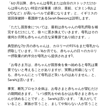
「6か月以降、赤ちゃんは母乳または自分のストックだけか
らは得られない特定の栄養素（鉄分、亜鉛、ビタミンBおよ
びDなど）が高いレベルで必要になります」と、イギリスの
巡回保健師・看護師であるSarah Beesonは説明します。
「ただし固形食については、最初は赤ちゃんの母乳摂取を補
完するだけにして、徐々に置き換えていきます。母乳はその
後何か月間も赤ちゃんの主な栄養源であり続けます。」
典型的な7か月の赤ちゃんは、カロリーの93%をまだ母乳から
摂取しています。11～16か月でも、赤ちゃんの日々のカロリ
5
ー摂取量の約半分が母乳から提供されます
。
「お母さま方は、赤ちゃんが固形食を食べ始めると母乳は重
要でないと考えることがありますが、実際は何歳になって
も、赤ちゃんにとって母乳ほど良いものはありません」と、
Sarahは言います。
事実、断乳プロセス全体は、お母さまと赤ちゃんが望むだけ
の期間続きます。「いつ授乳をやめるかはお母さまと赤ちゃ
んが決めることです」と、Sarahは言います。「友人がして
いること、家族が言うこと、ましてや知らない人が言うこと