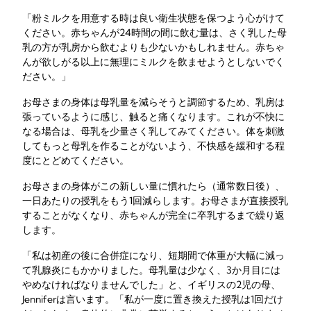
「粉ミルクを用意する時は良い衛生状態を保つよう心がけて
ください。赤ちゃんが24時間の間に飲む量は、さく乳した母
乳の方が乳房から飲むよりも少ないかもしれません。赤ちゃ
んが欲しがる以上に無理にミルクを飲ませようとしないでく
ださい。」
お母さまの身体は母乳量を減らそうと調節するため、乳房は
張っているように感じ、触ると痛くなります。これが不快に
なる場合は、母乳を少量さく乳してみてください。体を刺激
してもっと母乳を作ることがないよう、不快感を緩和する程
度にとどめてください。
お母さまの身体がこの新しい量に慣れたら（通常数日後）、
一日あたりの授乳をもう1回減らします。お母さまが直接授乳
することがなくなり、赤ちゃんが完全に卒乳するまで繰り返
します。
「私は初産の後に合併症になり、短期間で体重が大幅に減っ
て乳腺炎にもかかりました。母乳量は少なく、3か月目には
やめなければなりませんでした」と、イギリスの2児の母、
Jenniferは言います。「私が一度に置き換えた授乳は1回だけ