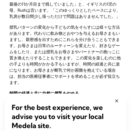
最後の11か月目まで残していました」と、イギリスの1児の
母、Ruthは言います。「このゆっくりとしたペースにより、
乳房が数日間少し張っただけで問題はありませんでした。」
授乳パターンの変化から子どもの気をそらすには様々な方法
があります。代わりに飲み物とおやつを与えるお母さまもい
ますし、親密感を出すためにこれらを分け合うこともできま
す。お母さまは日常のルーティーンを変えたり、好きなゲー
ムをしたり、または授乳をお母さまやパートナーの抱っこに
置き換えたりすることもできます。 この変化を楽しむのに他
の子よりも時間がかかる子もいますが、時間の経過と共に楽
になります。お母さまが断乳で何か困難を抱えている場合
は、担当の医療従事者にサポートを求めることが必ず役立ち
ます。
時間の経過と共に自然に授乳をやめる
いつ授乳をやめるかを子どもに決めさせる場合（赤ちゃん主
For the best experience, we
導の断乳または自然な期間の母乳育児と呼ばれます）、ゆっ
advise you to visit your local
くりとした段階的な断乳プロセスになる可能性が高いです。
ある日子どもが単に興味を失ったという報告もありますが、
Medela site.
おそらく数か月かけて赤ちゃんの授乳は時間が短くなり、頻