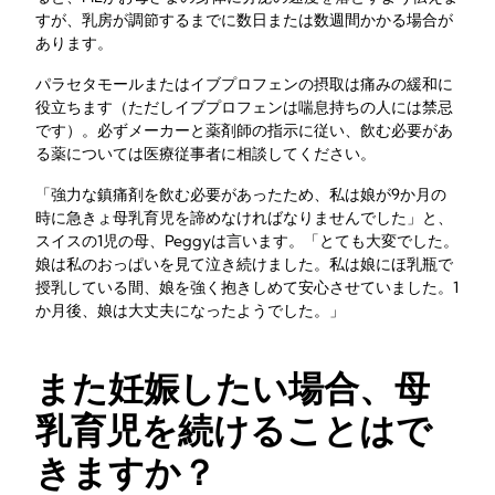
すが、乳房が調節するまでに数日または数週間かかる場合が
あります。
パラセタモールまたはイブプロフェンの摂取は痛みの緩和に
役立ちます（ただしイブプロフェンは喘息持ちの人には禁忌
です）。必ずメーカーと薬剤師の指示に従い、飲む必要があ
る薬については医療従事者に相談してください。
「強力な鎮痛剤を飲む必要があったため、私は娘が9か月の
時に急きょ母乳育児を諦めなければなりませんでした」と、
スイスの1児の母、Peggyは言います。「とても大変でした。
娘は私のおっぱいを見て泣き続けました。私は娘にほ乳瓶で
授乳している間、娘を強く抱きしめて安心させていました。1
か月後、娘は大丈夫になったようでした。」
また妊娠したい場合、母
乳育児を続けることはで
きますか？