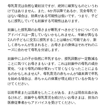
母乳育児は自然な避妊法ですが、絶対に確実なものというわ
けではありません。また、6か月以降であるか、完全母乳で
はない場合は、効果がある可能性は低いです。つまり、子ど
もに授乳していても妊娠する可能性はあります。
妊娠した授乳期のお母さまが断乳すべきかどうかについての
アドバイスは一貫していないかもしれません。年齢が異なる
2人の子どもに交互に授乳することは確かに可能であり、新
しく赤ちゃんが生まれると、お母さまの身体はそれぞれのニ
ーズに合わせて母乳を分泌します。
妊娠中に上の子が自然に卒乳するか、授乳回数が一定数減る
ことに気づくお母さまもいます。これは妊娠中の母乳の成分
変化、つまり母乳の味が変わって甘くなくなったことによる
6
ものかもしれません
。母乳育児の赤ちゃんが1歳未満で卒乳
を始める場合は、赤ちゃんの体重が増え続けているか気をつ
けてください。
以前早産または流産をしたことがある、または現在出血があ
るけれど、妊娠中も母乳育児を続けたいお母さまは、担当の
医療従事者からアドバイスを受けてください。