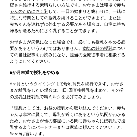
密さを維持する素晴らしい方法です。お母さまは
職場で赤ち
ゃんのためにさく乳
して、一日の始まりと終わりに、一緒に
特別な時間としての授乳を続けることができます。または、
赤ちゃんを連れずに外出する
必要がある場合は、自宅に持ち
帰るか送るためにさく乳することができます。
お母さまが病気になった場合でも、必ずしも授乳をやめる必
要があるというわけではありません。
病気の時の授乳
につい
ての当社記事をお読みになり、担当の医療従事者に相談する
ようにしてください。
6か月未満で授乳をやめる
6ヶ月というタイミングまで母乳育児を続行できず、お母さ
まが離乳をしたい場合は、1日1回直接授乳を止めて、その分
の授乳はほ乳瓶で粉ミルクをあげてみましょう。
「理想としては、お昼の授乳から取り組んでください。赤ち
ゃんは非常に賢くて、母乳が近くにあるという気配がわかる
ため、お母さまが他の部屋にいる間に赤ちゃんにほ乳瓶で授
乳するようにパートナーまたは家族に頼んでください」と、
Sarahは言います。