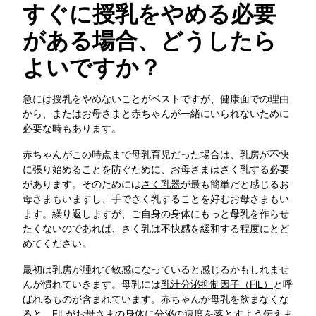
すぐに授乳をやめる必要
がある場合、どうしたら
よいですか？
急には授乳をやめないことがベストですが、健康面での理由
から、またはお母さまと赤ちゃんが一緒にいられないために
必要な時もあります。
赤ちゃんがこの時点まで母乳育児だった場合は、乳房が不快
に張り始めることを防ぐために、お母さまはさく乳する必要
があります。そのためには
さく乳器
が最も簡単だと感じるお
母さまもいますし、手でさく乳することを好むお母さまもい
ます。繰り返しますが、ご自身の身体にもっと母乳を作らせ
たくないのであれば、さく乳は不快感を緩和する程度にとど
めてください。
最初は乳房が腫れて敏感になっていると感じるかもしれませ
んが慣れていきます。母乳には
乳汁分泌抑制因子（FIL）
と呼
ばれるものが含まれています。赤ちゃんが母乳を飲まなくな
ると、FILがお母さまの身体に分泌の速度を落とすよう伝えま