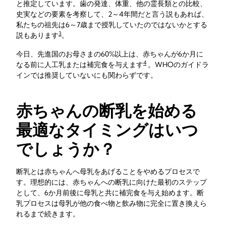
と推定しています。歯の発達、体重、他の霊長類との比較、
史実などの要素を考察して、2～4年間だと言う説もあれば、
私たちの祖先は6～7歳まで授乳していたのではないかとする
3
説もあります
。
今日、先進国のお母さまの60%以上は、赤ちゃんが6か月に
4
なる前に人工乳または補完食を与えます
。WHOのガイドラ
インでは推奨していないにも関わらずです。
赤ちゃんの断乳を始める
最適なタイミングはいつ
でしょうか？
断乳とは赤ちゃんへ母乳をあげることをやめるプロセスで
す。理想的には、赤ちゃんへの断乳に向けた最初のステップ
として、6か月前後に母乳と共に補完食を与え始めます。断
乳プロセスは母乳が他の食べ物と飲み物に完全に置き換えら
れるまで続きます。