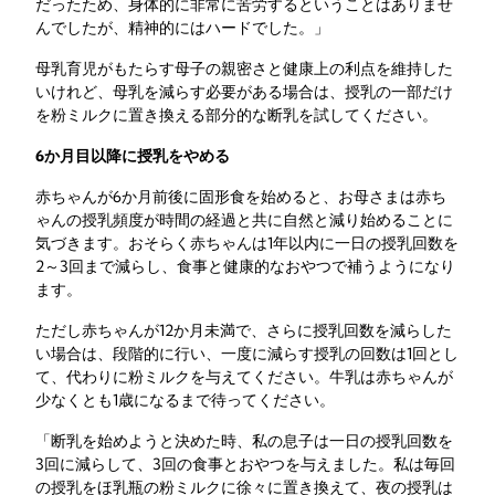
だったため、身体的に非常に苦労するということはありませ
んでしたが、精神的にはハードでした。」
母乳育児がもたらす母子の親密さと健康上の利点を維持した
いけれど、母乳を減らす必要がある場合は、授乳の一部だけ
を粉ミルクに置き換える部分的な断乳を試してください。
6か月目以降に授乳をやめる
赤ちゃんが6か月前後に固形食を始めると、お母さまは赤ち
ゃんの授乳頻度が時間の経過と共に自然と減り始めることに
気づきます。おそらく赤ちゃんは1年以内に一日の授乳回数を
2～3回まで減らし、食事と健康的なおやつで補うようになり
ます。
ただし赤ちゃんが12か月未満で、さらに授乳回数を減らした
い場合は、段階的に行い、一度に減らす授乳の回数は1回とし
て、代わりに粉ミルクを与えてください。牛乳は赤ちゃんが
少なくとも1歳になるまで待ってください。
「断乳を始めようと決めた時、私の息子は一日の授乳回数を
3回に減らして、3回の食事とおやつを与えました。私は毎回
の授乳をほ乳瓶の粉ミルクに徐々に置き換えて、夜の授乳は