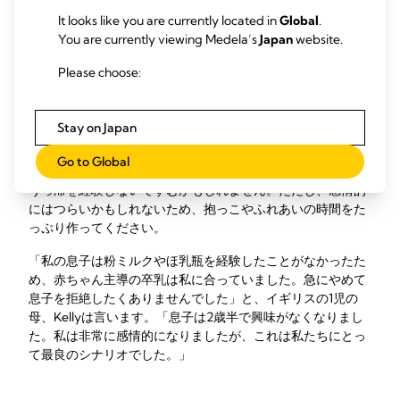
度が減ることになります。
It looks like you are currently located in
Global
.
You are currently viewing Medela’s
Japan
website.
「私の娘は4歳の時に自分で卒乳しました」と、イギリスの1
児の母、Sarahは言います。「娘は徐々にペースダウンして3
Please choose:
歳半からほどんど飲まなくなりました。その時、娘は飲まな
くなっていることを忘れているようでした。それから6か月
間、娘は時々吸いつきたがりましたが、もう母乳がないこと
Stay on Japan
を知っていました。」
Go to Global
お母さまの身体は慣れるのに十分な時間があるため、不快な
うっ滞を経験しないですむかもしれません。ただし、感情的
にはつらいかもしれないため、抱っこやふれあいの時間をた
っぷり作ってください。
「私の息子は粉ミルクやほ乳瓶を経験したことがなかったた
め、赤ちゃん主導の卒乳は私に合っていました。急にやめて
息子を拒絶したくありませんでした」と、イギリスの1児の
母、Kellyは言います。「息子は2歳半で興味がなくなりまし
た。私は非常に感情的になりましたが、これは私たちにとっ
て最良のシナリオでした。」