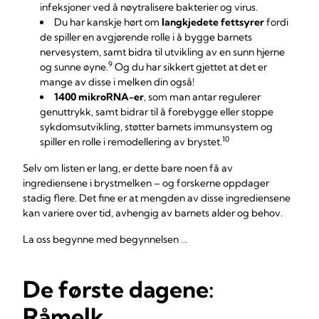
infeksjoner ved å nøytralisere bakterier og virus.
Du har kanskje hørt om
langkjedete fettsyrer
fordi
de spiller en avgjørende rolle i å bygge barnets
nervesystem, samt bidra til utvikling av en sunn hjerne
9
og sunne øyne.
Og du har sikkert gjettet at det er
mange av disse i melken din også!
1400 mikroRNA-er
, som man antar regulerer
genuttrykk, samt bidrar til å forebygge eller stoppe
sykdomsutvikling, støtter barnets immunsystem og
10
spiller en rolle i remodellering av brystet.
Selv om listen er lang, er dette bare noen få av
ingrediensene i brystmelken – og forskerne oppdager
stadig flere. Det fine er at mengden av disse ingrediensene
kan variere over tid, avhengig av barnets alder og behov.
La oss begynne med begynnelsen …
De første dagene:
Råmelk