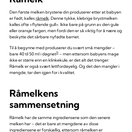
Den første melken brystene din produserer etter at babyen
er født, kalles
råmelk
. Denne tykke, klebrige brystmelken
kalles ofte «flytende gull». Ikke bare på grunn av den gule
eller oransje fargen, men fordi den er så viktig for å nære og
beskytte det sårbare nyfødte barnet.
Til å begynne med produserer du svært små mengder –
11
bare 40 til 50 ml i døgnet
– men ettersom babyens mage
ikke er større enn en klinkekule, er det alt det trenger.
Råmelk er også svært lettfordøyelig. Og det den mangler i
mengde, tar den igjen for i kvalitet.
Råmelkens
sammensetning
Råmelk har de samme ingrediensene som den senere
melken har – det er bare at mengdene av disse
ingrediensene er forskjellig, ettersom råmelken er