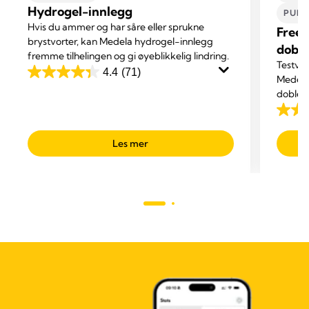
Hydrogel-innlegg
PUM
Hvis du ammer og har såre eller sprukne
Frees
brystvorter, kan Medela hydrogel-innlegg
dobbe
fremme tilhelingen og gi øyeblikkelig lindring.
Testvi
4.4
(71)
4.4
Medela
doble e
out
at du s
of
4.1
du pum
5
out
Les mer
stars.
of
71
5
reviews
stars.
685
revie