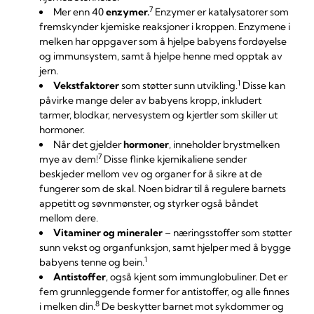
7
Mer enn 40
enzymer.
Enzymer er katalysatorer som
fremskynder kjemiske reaksjoner i kroppen. Enzymene i
melken har oppgaver som å hjelpe babyens fordøyelse
og immunsystem, samt å hjelpe henne med opptak av
jern.
1
Vekstfaktorer
som støtter sunn utvikling.
Disse kan
påvirke mange deler av babyens kropp, inkludert
tarmer, blodkar, nervesystem og kjertler som skiller ut
hormoner.
Når det gjelder
hormoner
, inneholder brystmelken
7
mye av dem!
Disse flinke kjemikaliene sender
beskjeder mellom vev og organer for å sikre at de
fungerer som de skal. Noen bidrar til å regulere barnets
appetitt og søvnmønster, og styrker også båndet
mellom dere.
Vitaminer og mineraler
– næringsstoffer som støtter
sunn vekst og organfunksjon, samt hjelper med å bygge
1
babyens tenne og bein.
Antistoffer
, også kjent som immunglobuliner. Det er
fem grunnleggende former for antistoffer, og alle finnes
8
i melken din.
De beskytter barnet mot sykdommer og