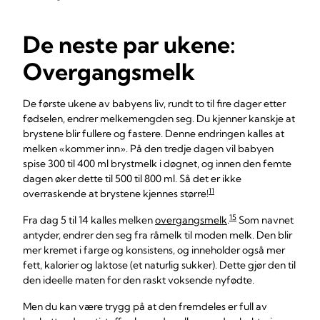
De neste par ukene:
Overgangsmelk
De første ukene av babyens liv, rundt to til fire dager etter
fødselen, endrer melkemengden seg. Du kjenner kanskje at
brystene blir fullere og fastere. Denne endringen kalles at
melken «kommer inn». På den tredje dagen vil babyen
spise 300 til 400 ml brystmelk i døgnet, og innen den femte
dagen øker dette til 500 til 800 ml. Så det er ikke
11
overraskende at brystene kjennes større!
15
Fra dag 5 til 14 kalles melken
overgangsmelk
.
Som navnet
antyder, endrer den seg fra råmelk til moden melk. Den blir
mer kremet i farge og konsistens, og inneholder også mer
fett, kalorier og laktose (et naturlig sukker). Dette gjør den til
den ideelle maten for den raskt voksende nyfødte.
Men du kan være trygg på at den fremdeles er full av