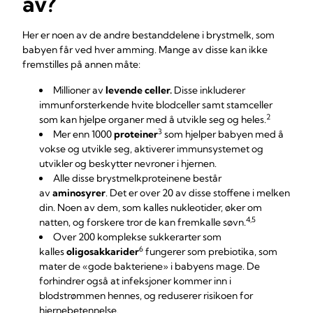
av?
Her er noen av de andre bestanddelene i brystmelk, som
babyen får ved hver amming. Mange av disse kan ikke
fremstilles på annen måte:
Millioner av
levende celler.
Disse inkluderer
immunforsterkende hvite blodceller samt stamceller
2
som kan hjelpe organer med å utvikle seg og heles.
3
Mer enn 1000
proteiner
som hjelper babyen med å
vokse og utvikle seg, aktiverer immunsystemet og
utvikler og beskytter nevroner i hjernen.
Alle disse brystmelkproteinene består
av
aminosyrer
. Det er over 20 av disse stoffene i melken
din. Noen av dem, som kalles nukleotider, øker om
4,5
natten, og forskere tror de kan fremkalle søvn.
Over 200 komplekse sukkerarter som
6
kalles
oligosakkarider
fungerer som prebiotika, som
mater de «gode bakteriene» i babyens mage. De
forhindrer også at infeksjoner kommer inn i
blodstrømmen hennes, og reduserer risikoen for
hjernebetennelse.