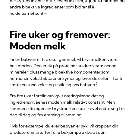
beskyttende antistoffer, levende celler, «gode» bakterier og
andre bioaktive ingredienser som bidrar til å
15
holde barnet sunt.
Fire uker og fremover:
Moden melk
Innen babyen er fire uker gammel, vil brystmelken være
helt moden. Den er rik på proteiner, sukker vitaminer og
mineraler, pluss mange bioaktive komponenter som
hormoner, vekstfaktorer enzymer og levende celler – for å
7
støtte en sunn vekst og utvikling hos babyen.
Fra fire uker forblir vanligvis næringsinnholdet og
ingrediensnivåene i moden melk relativt konstant. Men
sammensetningen av brystmelken kan likevel endre seg fra
dag til dag og fra amming til amming.
Hvis for eksempel du eller babyen er syk, vil kroppen din
produsere antistoffer for å bekjempe akkurat den