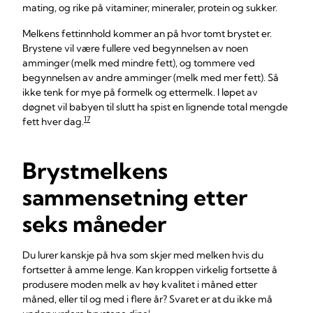
mating, og rike på vitaminer, mineraler, protein og sukker.
Melkens fettinnhold kommer an på hvor tomt brystet er.
Brystene vil være fullere ved begynnelsen av noen
amminger (melk med mindre fett), og tommere ved
begynnelsen av andre amminger (melk med mer fett). Så
ikke tenk for mye på formelk og ettermelk. I løpet av
døgnet vil babyen til slutt ha spist en lignende total mengde
17
fett hver dag.
Brystmelkens
sammensetning etter
seks måneder
Du lurer kanskje på hva som skjer med melken hvis du
fortsetter å amme lenge. Kan kroppen virkelig fortsette å
produsere moden melk av høy kvalitet i måned etter
måned, eller til og med i flere år? Svaret er at du ikke må