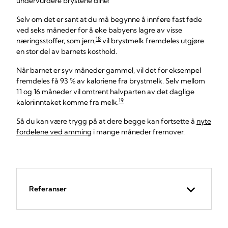
undervurdere brystene dine!
Selv om det er sant at du må begynne å innføre fast føde
ved seks måneder for å øke babyens lagre av visse
18
næringsstoffer, som jern,
vil brystmelk fremdeles utgjøre
en stor del av barnets kosthold.
Når barnet er syv måneder gammel, vil det for eksempel
fremdeles få 93 % av kaloriene fra brystmelk. Selv mellom
11 og 16 måneder vil omtrent halvparten av det daglige
19
kaloriinntaket komme fra melk.
Så du kan være trygg på at dere begge kan fortsette å
nyte
fordelene ved amming
i mange måneder fremover.
Referanser