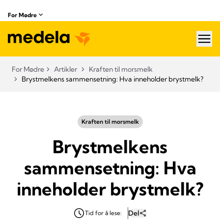
For Mødre
hea
For Mødre
Artikler
Kraften til morsmelk
Brystmelkens sammensetning: Hva inneholder brystmelk?
Kraften til morsmelk
Brystmelkens
sammensetning: Hva
inneholder brystmelk?
Del
Tid for å lese: