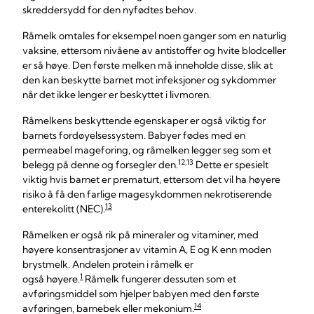
skreddersydd for den nyfødtes behov.
Råmelk omtales for eksempel noen ganger som en naturlig
vaksine, ettersom nivåene av antistoffer og hvite blodceller
er så høye. Den første melken må inneholde disse, slik at
den kan beskytte barnet mot infeksjoner og sykdommer
når det ikke lenger er beskyttet i livmoren.
Råmelkens beskyttende egenskaper er også viktig for
barnets fordøyelsessystem. Babyer fødes med en
permeabel mageforing, og råmelken legger seg som et
12,13
belegg på denne og forsegler den.
Dette er spesielt
viktig hvis barnet er prematurt, ettersom det vil ha høyere
risiko å få den farlige magesykdommen nekrotiserende
13
enterekolitt (NEC).
Råmelken er også rik på mineraler og vitaminer, med
høyere konsentrasjoner av vitamin A, E og K enn moden
brystmelk. Andelen protein i råmelk er
1
også høyere.
Råmelk fungerer dessuten som et
avføringsmiddel som hjelper babyen med den første
14
avføringen, barnebek eller mekonium.