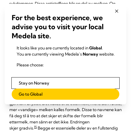
sykdommen. Disse antistoffene blir en del av melken. Og
når babyen begynner å utforske verden og putte leker i
munnen, vil nivåene av beskyttende, bakteriebekjempende
For the best experience, we
16
enzymer i melken øke.
Denne variasjonen i brystmelkens
advise you to visit your local
sammensetning viser hvordan den tilpasser seg babyens
Medela site.
skiftende behov.
It looks like you are currently located in
Global
.
Hva er formelk og
You are currently viewing Medela’s
Norway
website.
ettermelk?
Please choose:
Du legger kanskje merke til at melken virker tykkere og mer
Stay on Norway
kremet mot slutten av en amming. Dette er fordi
fettsammensetningen gradvis øker i løpet av en amming,
Go to Global
på grunn av mekanismen som får melken til å renne
gjennom brystet. Det kalles ofte ettermelk, mens den første,
mer «vandige» melken kalles formelk. Disse to navnene kan
få deg til å tro at det skjer et skifte der formelk blir
ettermelk, men sånn er det ikke. Endringen
15
skjer gradvis.
Begge er essensielle deler av en fullstendig