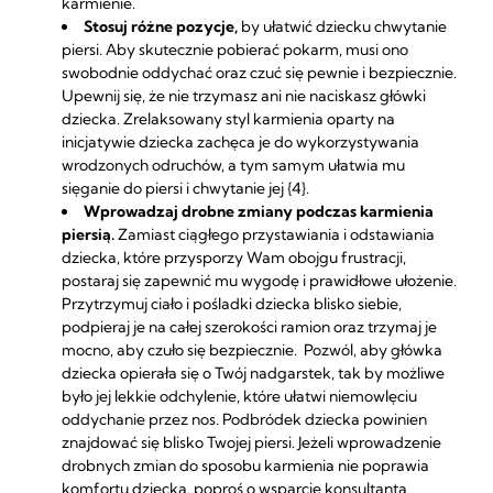
karmienie.
Stosuj różne pozycje,
by ułatwić dziecku chwytanie
piersi. Aby skutecznie pobierać pokarm, musi ono
swobodnie oddychać oraz czuć się pewnie i bezpiecznie.
Upewnij się, że nie trzymasz ani nie naciskasz główki
dziecka. Zrelaksowany styl karmienia oparty na
inicjatywie dziecka zachęca je do wykorzystywania
wrodzonych odruchów, a tym samym ułatwia mu
sięganie do piersi i chwytanie jej {4}.
Wprowadzaj drobne zmiany podczas karmienia
piersią.
Zamiast ciągłego przystawiania i odstawiania
dziecka, które przysporzy Wam obojgu frustracji,
postaraj się zapewnić mu wygodę i prawidłowe ułożenie.
Przytrzymuj ciało i pośladki dziecka blisko siebie,
podpieraj je na całej szerokości ramion oraz trzymaj je
mocno, aby czuło się bezpiecznie. Pozwól, aby główka
dziecka opierała się o Twój nadgarstek, tak by możliwe
było jej lekkie odchylenie, które ułatwi niemowlęciu
oddychanie przez nos. Podbródek dziecka powinien
znajdować się blisko Twojej piersi. Jeżeli wprowadzenie
drobnych zmian do sposobu karmienia nie poprawia
komfortu dziecka, poproś o wsparcie konsultanta