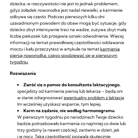
dziecka; w rzeczywistości nie jest to jednak problemem,
gdyż żołądek noworodka jest nadal niewielki, a karmienie
odbywa się często. Podczas pierwszych kilku dni
uzasadnionym powodem do obaw mogą być sytuacje, gdy
dziecko zbyt intensywnie traci na wadze, zużywa zbyt małą
liczbę pieluszek lub przejawia oznaki odwodnienia. Więcej
informacji na temat prawidłowej częstotliwości oddawania
moczu i kału przeczytasz w artykule na temat
karmienia
piersią noworodka: czego spodziewać się w pierwszym
tygodniu
.
Rozwiązania
Zwróć się o pomoc do konsultanta laktacyjnego,
specjalisty od karmienia piersią lub lekarza – będą oni
w stanie zdiagnozować
ewentualny problem z laktacją
.
Im wcześniej uzyskasz wsparcie, tym lepiej.
Karm na żądanie, nie według harmonogramu.
W pierwszym tygodniu po narodzinach Twoje dziecko
będzie potrzebowało karmienia co najmniej co dwie lub
trzy godziny (a nawet częściej), zarówno w dzień, jak
i w nocy. Taka częstotliwość pozwala skutecznie