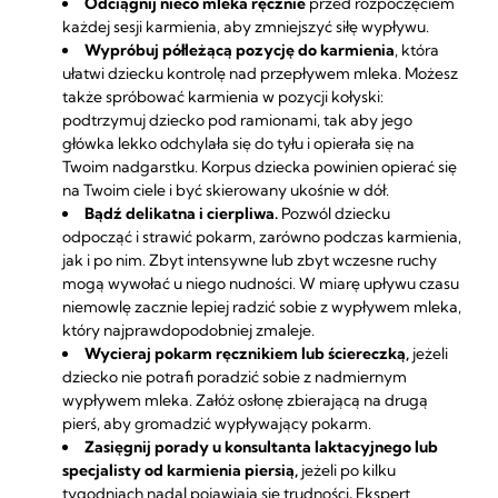
Odciągnij nieco mleka ręcznie
przed rozpoczęciem
każdej sesji karmienia, aby zmniejszyć siłę wypływu.
Wypróbuj półleżącą pozycję do karmienia
, która
ułatwi dziecku kontrolę nad przepływem mleka. Możesz
także spróbować karmienia w pozycji kołyski:
podtrzymuj dziecko pod ramionami, tak aby jego
główka lekko odchylała się do tyłu i opierała się na
Twoim nadgarstku. Korpus dziecka powinien opierać się
na Twoim ciele i być skierowany ukośnie w dół.
Bądź delikatna i cierpliwa.
Pozwól dziecku
odpocząć i strawić pokarm, zarówno podczas karmienia,
jak i po nim. Zbyt intensywne lub zbyt wczesne ruchy
mogą wywołać u niego nudności. W miarę upływu czasu
niemowlę zacznie lepiej radzić sobie z wypływem mleka,
który najprawdopodobniej zmaleje.
Wycieraj pokarm ręcznikiem lub ściereczką,
jeżeli
dziecko nie potrafi poradzić sobie z nadmiernym
wypływem mleka. Załóż osłonę zbierającą na drugą
pierś, aby gromadzić wypływający pokarm.
Zasięgnij porady u konsultanta laktacyjnego lub
specjalisty od karmienia piersią,
jeżeli po kilku
tygodniach nadal pojawiają się trudności
.
Ekspert