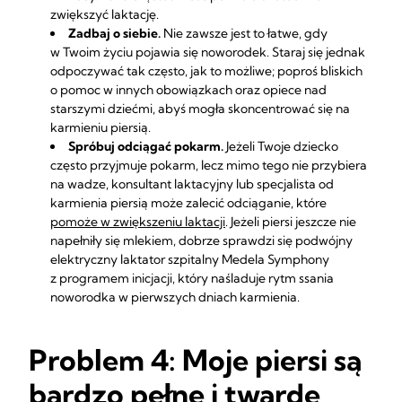
zwiększyć laktację.
Zadbaj o siebie.
Nie zawsze jest to łatwe, gdy
w Twoim życiu pojawia się noworodek. Staraj się jednak
odpoczywać tak często, jak to możliwe; poproś bliskich
o pomoc w innych obowiązkach oraz opiece nad
starszymi dziećmi, abyś mogła skoncentrować się na
karmieniu piersią.
Spróbuj odciągać pokarm.
Jeżeli Twoje dziecko
często przyjmuje pokarm, lecz mimo tego nie przybiera
na wadze, konsultant laktacyjny lub specjalista od
karmienia piersią może zalecić odciąganie, które
pomoże w zwiększeniu laktacji
. Jeżeli piersi jeszcze nie
napełniły się mlekiem, dobrze sprawdzi się podwójny
elektryczny laktator szpitalny
Medela Symphony
z programem inicjacji, który naśladuje rytm ssania
noworodka w pierwszych dniach karmienia.
Problem 4: Moje piersi są
bardzo pełne i twarde