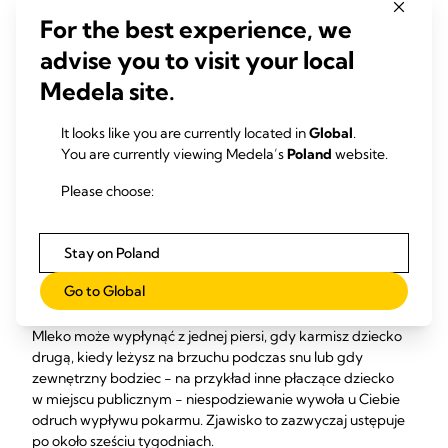
Skontaktuj się z lekarzem
, konsultantem
For the best experience, we
laktacyjnym lub specjalistą od karmienia piersią, jeżeli
advise you to visit your local
objawy utrzymują się dłużej niż przez 48 godzin, masz
gorączkę lub obrzęk uniemożliwia Ci karmienie dziecka
Medela site.
piersią.
It looks like you are currently located in
Global
.
You are currently viewing Medela’s
Poland
website.
Problem 5: Z moich piersi
Please choose:
samoczynnie wypływa
mleko
Stay on Poland
Go to Global
Wycieki są bardzo powszechnym zjawiskiem w pierwszych
dniach karmienia, kiedy piersi napełniają się już pokarmem.
Mleko może wypłynąć z jednej piersi, gdy karmisz dziecko
drugą, kiedy leżysz na brzuchu podczas snu lub gdy
zewnętrzny bodziec − na przykład inne płaczące dziecko
w miejscu publicznym − niespodziewanie wywoła u Ciebie
odruch wypływu pokarmu. Zjawisko to zazwyczaj ustępuje
po około sześciu tygodniach.