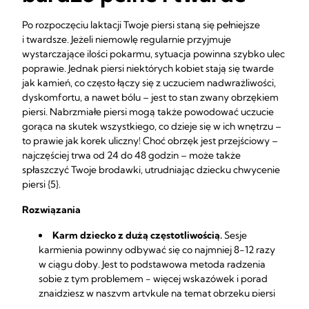
Po rozpoczęciu laktacji Twoje piersi staną się pełniejsze
i twardsze. Jeżeli niemowlę regularnie przyjmuje
wystarczające ilości pokarmu, sytuacja powinna szybko ulec
poprawie. Jednak piersi niektórych kobiet stają się twarde
jak kamień, co często łączy się z uczuciem nadwrażliwości,
dyskomfortu, a nawet bólu – jest to stan zwany obrzękiem
piersi. Nabrzmiałe piersi mogą także powodować uczucie
gorąca na skutek wszystkiego, co dzieje się w ich wnętrzu –
to prawie jak korek uliczny! Choć obrzęk jest przejściowy –
najczęściej trwa od 24 do 48 godzin – może także
spłaszczyć Twoje brodawki, utrudniając dziecku chwycenie
piersi {5}.
Rozwiązania
Karm dziecko z dużą częstotliwością.
Sesje
karmienia powinny odbywać się co najmniej 8−12 razy
w ciągu doby. Jest to podstawowa metoda radzenia
sobie z tym problemem − więcej wskazówek i porad
znajdziesz w naszym artykule na temat
obrzęku piersi
{6,7}.