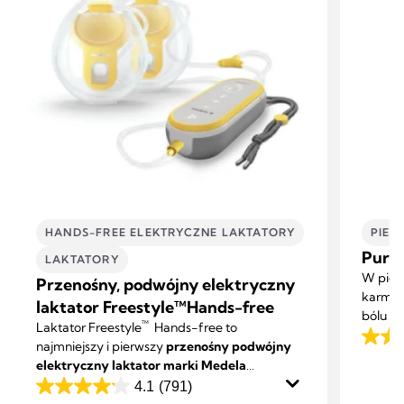
HANDS-FREE ELEKTRYCZNE LAKTATORY
PIEL
Purel
LAKTATORY
W pier
Przenośny, podwójny elektryczny
karmien
laktator Freestyle™Hands-free
bólu b
™
Laktator Freestyle
Hands-free to
Purelan
4.6
najmniejszy i pierwszy
przenośny podwójny
suchą s
elektryczny laktator marki Medela
na
zaprojektowany tak, że podczas odciągania
4.1
(791)
5
4.1
mleka możesz wykonywać także inne