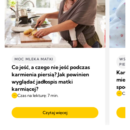
MOC MLEKA MATKI
WSKA
PIER
Co jeść, a czego nie jeść podczas
Karmi
karmienia piersią? Jak powinien
miesi
wyglądać jadłospis matki
spod
karmiącej?
Czas
Czas na lekturę: 7 min.
Czytaj więcej