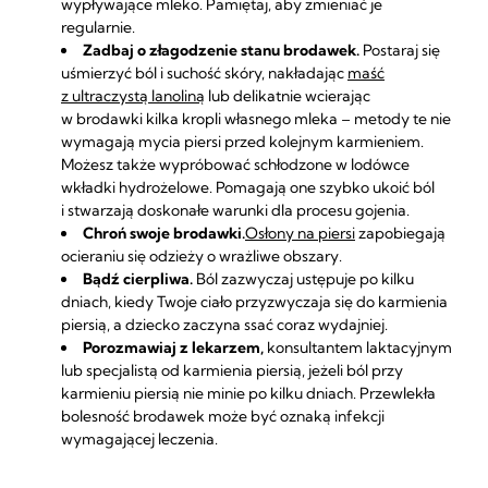
wypływające mleko. Pamiętaj, aby zmieniać je
regularnie.
Zadbaj o złagodzenie stanu brodawek.
Postaraj się
uśmierzyć ból i suchość skóry, nakładając
maść
z ultraczystą lanoliną
lub delikatnie wcierając
w brodawki kilka kropli własnego mleka – metody te nie
wymagają mycia piersi przed kolejnym karmieniem.
Możesz także wypróbować schłodzone w lodówce
wkładki hydrożelowe
. Pomagają one szybko ukoić ból
i stwarzają doskonałe warunki dla procesu gojenia.
Chroń swoje brodawki.
Osłony na piersi
zapobiegają
ocieraniu się odzieży o wrażliwe obszary.
Bądź cierpliwa.
Ból zazwyczaj ustępuje po kilku
dniach, kiedy Twoje ciało przyzwyczaja się do karmienia
piersią, a dziecko zaczyna ssać coraz wydajniej.
Porozmawiaj z lekarzem,
konsultantem laktacyjnym
lub specjalistą od karmienia piersią, jeżeli ból przy
karmieniu piersią nie minie po kilku dniach. Przewlekła
bolesność brodawek może być oznaką infekcji
wymagającej leczenia.