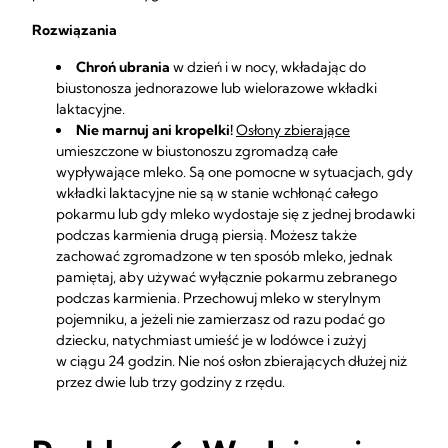
Rozwiązania
Chroń ubrania
w dzień i w nocy, wkładając do
biustonosza jednorazowe lub wielorazowe wkładki
laktacyjne.
Nie marnuj ani kropelki!
Osłony zbierające
umieszczone w biustonoszu zgromadzą całe
wypływające mleko. Są one pomocne w sytuacjach, gdy
wkładki laktacyjne nie są w stanie wchłonąć całego
pokarmu lub gdy mleko wydostaje się z jednej brodawki
podczas karmienia drugą piersią. Możesz także
zachować zgromadzone w ten sposób mleko, jednak
pamiętaj, aby używać wyłącznie pokarmu zebranego
podczas karmienia. Przechowuj mleko w sterylnym
pojemniku, a jeżeli nie zamierzasz od razu podać go
dziecku, natychmiast umieść je w lodówce i zużyj
w ciągu 24 godzin. Nie noś osłon zbierających dłużej niż
przez dwie lub trzy godziny z rzędu.