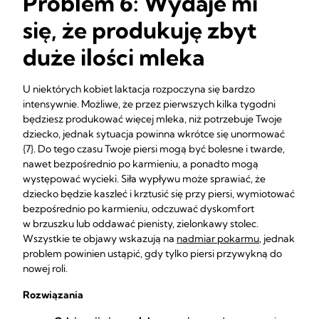
Problem 6: Wydaje mi
się, że produkuję zbyt
duże ilości mleka
U niektórych kobiet laktacja rozpoczyna się bardzo
intensywnie. Możliwe, że przez pierwszych kilka tygodni
będziesz produkować więcej mleka, niż potrzebuje Twoje
dziecko, jednak sytuacja powinna wkrótce się unormować
{7}. Do tego czasu Twoje piersi mogą być bolesne i twarde,
nawet bezpośrednio po karmieniu, a ponadto mogą
występować wycieki. Siła wypływu może sprawiać, że
dziecko będzie kaszleć i krztusić się przy piersi, wymiotować
bezpośrednio po karmieniu, odczuwać dyskomfort
w brzuszku lub oddawać pienisty, zielonkawy stolec.
Wszystkie te objawy wskazują na
nadmiar pokarmu
, jednak
problem powinien ustąpić, gdy tylko piersi przywykną do
nowej roli.
Rozwiązania