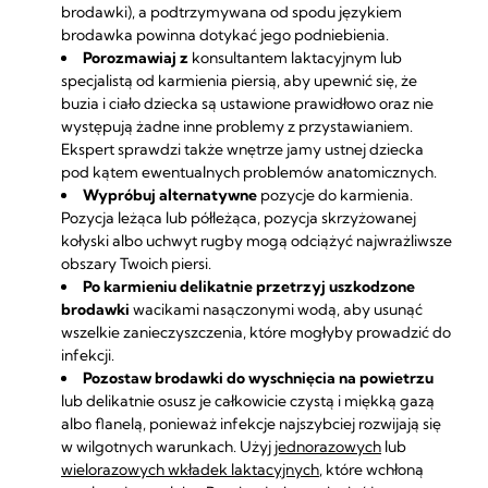
brodawki), a podtrzymywana od spodu językiem
brodawka powinna dotykać jego podniebienia.
Porozmawiaj z
konsultantem laktacyjnym lub
specjalistą od karmienia piersią,
aby upewnić się, że
buzia i ciało dziecka są ustawione prawidłowo oraz nie
występują żadne inne problemy z przystawianiem.
Ekspert sprawdzi także wnętrze jamy ustnej dziecka
pod kątem ewentualnych problemów anatomicznych.
Wypróbuj alternatywne
pozycje do karmienia.
Pozycja leżąca lub półleżąca, pozycja skrzyżowanej
kołyski albo uchwyt rugby mogą odciążyć najwrażliwsze
obszary Twoich piersi.
Po karmieniu delikatnie przetrzyj uszkodzone
brodawki
wacikami nasączonymi wodą, aby usunąć
wszelkie zanieczyszczenia, które mogłyby prowadzić do
infekcji.
Pozostaw brodawki do wyschnięcia na powietrzu
lub delikatnie osusz je całkowicie czystą i miękką gazą
albo flanelą, ponieważ infekcje najszybciej rozwijają się
w wilgotnych warunkach. Użyj
jednorazowych
lub
wielorazowych wkładek laktacyjnych
, które wchłoną