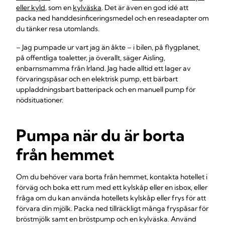
eller kyld
, som en
kylväska
. Det är även en god idé att
packa ned handdesinficeringsmedel och en reseadapter om
du tänker resa utomlands.
– Jag pumpade ur vart jag än åkte – i bilen, på flygplanet,
på offentliga toaletter, ja överallt, säger Aisling,
enbarnsmamma från Irland. Jag hade alltid ett lager av
förvaringspåsar och en elektrisk pump, ett bärbart
uppladdningsbart batteripack och en manuell pump för
nödsituationer.
Pumpa när du är borta
från hemmet
Om du behöver vara borta från hemmet, kontakta hotellet i
förväg och boka ett rum med ett kylskåp eller en isbox, eller
fråga om du kan använda hotellets kylskåp eller frys för att
förvara din mjölk. Packa ned tillräckligt många fryspåsar för
bröstmjölk samt en bröstpump och en kylväska. Använd