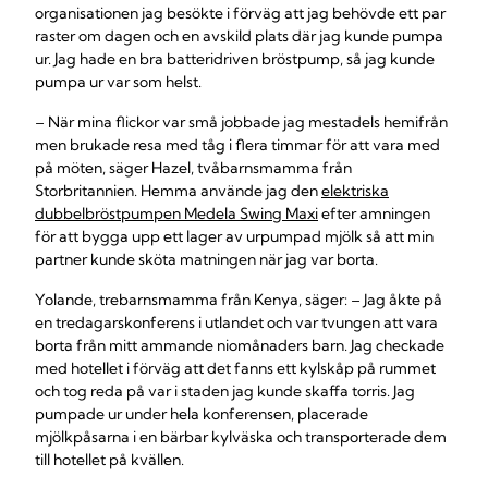
organisationen jag besökte i förväg att jag behövde ett par
raster om dagen och en avskild plats där jag kunde pumpa
ur. Jag hade en bra batteridriven bröstpump, så jag kunde
pumpa ur var som helst.
– När mina flickor var små jobbade jag mestadels hemifrån
men brukade resa med tåg i flera timmar för att vara med
på möten, säger Hazel, tvåbarnsmamma från
Storbritannien. Hemma använde jag den
elektriska
dubbelbröstpumpen Medela Swing Maxi
efter amningen
för att bygga upp ett lager av urpumpad mjölk så att min
partner kunde sköta matningen när jag var borta.
Yolande, trebarnsmamma från Kenya, säger: – Jag åkte på
en tredagarskonferens i utlandet och var tvungen att vara
borta från mitt ammande niomånaders barn. Jag checkade
med hotellet i förväg att det fanns ett kylskåp på rummet
och tog reda på var i staden jag kunde skaffa torris. Jag
pumpade ur under hela konferensen, placerade
mjölkpåsarna i en bärbar kylväska och transporterade dem
till hotellet på kvällen.