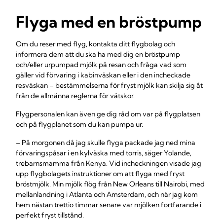
Flyga med en bröstpump
Om du reser med flyg, kontakta ditt flygbolag och
informera dem att du ska ha med dig en bröstpump
och/eller urpumpad mjölk på resan och fråga vad som
gäller vid förvaring i kabinväskan eller i den incheckade
resväskan – bestämmelserna för fryst mjölk kan skilja sig åt
från de allmänna reglerna för vätskor.
Flygpersonalen kan även ge dig råd om var på flygplatsen
och på flygplanet som du kan pumpa ur.
– På morgonen då jag skulle flyga packade jag ned mina
förvaringspåsar i en kylväska med torris, säger Yolande,
trebarnsmamma från Kenya. Vid incheckningen visade jag
upp flygbolagets instruktioner om att flyga med fryst
bröstmjölk. Min mjölk flög från New Orleans till Nairobi, med
mellanlandning i Atlanta och Amsterdam, och när jag kom
hem nästan trettio timmar senare var mjölken fortfarande i
perfekt fryst tillstånd.