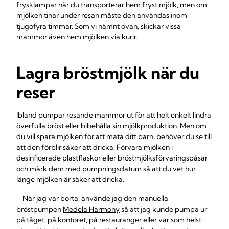
frysklampar när du transporterar hem fryst mjölk, men om
mjölken tinar under resan måste den användas inom
tjugofyra timmar. Som vi nämnt ovan, skickar vissa
mammor även hem mjölken via kurir.
Lagra bröstmjölk när du
reser
Ibland pumpar resande mammor ut för att helt enkelt lindra
överfulla bröst eller bibehålla sin mjölkproduktion. Men om
du vill spara mjölken för att
mata ditt barn
, behöver du se till
att den förblir säker att dricka. Förvara mjölken i
desinficerade plastflaskor eller bröstmjölksförvaringspåsar
och märk dem med pumpningsdatum så att du vet hur
länge mjölken är säker att dricka.
– När jag var borta, använde jag den manuella
bröstpumpen
Medela Harmony
så att jag kunde pumpa ur
på tåget, på kontoret, på restauranger eller var som helst,