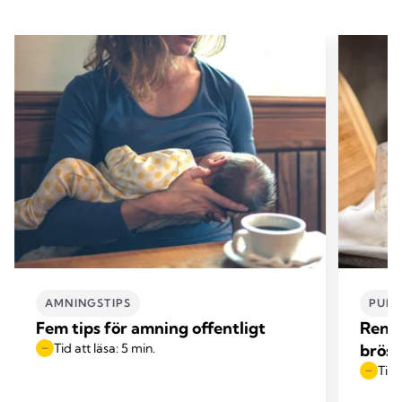
AMNINGSTIPS
PUMP
Fem tips för amning offentligt
Rengö
Tid att läsa: 5 min.
brös
Tid 