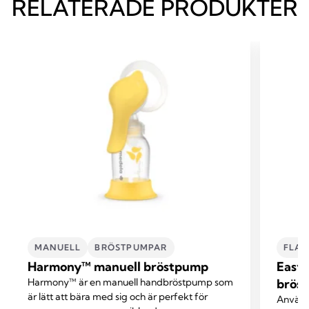
RELATERADE PRODUKTER
MANUELL
BRÖSTPUMPAR
FLAS
Harmony™ manuell bröstpump
Easy 
Harmony™ är en manuell handbröstpump som
bröst
är lätt att bära med sig och är perfekt för
Använd 