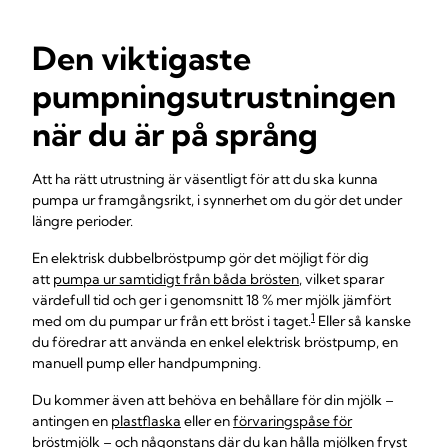
Den viktigaste
pumpningsutrustningen
när du är på språng
Att ha rätt utrustning är väsentligt för att du ska kunna
pumpa ur framgångsrikt, i synnerhet om du gör det under
längre perioder.
En elektrisk dubbelbröstpump gör det möjligt för dig
att
pumpa ur samtidigt från båda brösten
, vilket sparar
värdefull tid och ger i genomsnitt 18 % mer mjölk jämfört
1
med om du pumpar ur från ett bröst i taget.
Eller så kanske
du föredrar att använda en enkel elektrisk bröstpump, en
manuell pump eller handpumpning.
Du kommer även att behöva en behållare för din mjölk –
antingen en
plastflaska
eller en
förvaringspåse för
bröstmjölk
– och någonstans där du
kan hålla mjölken fryst