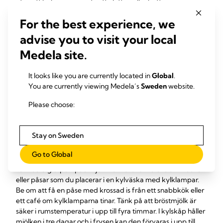
utan att behöva använda ett eluttag eller batterier, säger
Hazel, tvåbarnsmamma från Storbritannien. Jag pumpade
For the best experience, we
oftast ur för att upprätthålla min mjölkproduktion och lindra
obehaget, men ibland tog jag med mig frysklampar och
advise you to visit your local
förvaringspåsar för att ta med mig mjölken hem.
Medela site.
Förvara din mjölk i ett kylskåp eller en frys under dagen
innan du överför den till en kylväska. Om du använder en
It looks like you are currently located in
Global
.
delad frys, märk behållaren tydligt så att ingen häller din
You are currently viewing Medela’s
Sweden
website.
noggrant urpumpade mjölk i sitt kaffe!
Please choose:
Transportera din
Stay on Sweden
bröstmjölk
Go to Global
Ta med dig urpumpad mjölk hem eller till förskolan i flaskor
eller påsar som du placerar i en kylväska med kylklampar.
Be om att få en påse med krossad is från ett snabbkök eller
ett café om kylklamparna tinar. Tänk på att bröstmjölk är
säker i rumstemperatur i upp till fyra timmar. I kylskåp håller
mjölken i tre dagar och i frysen kan den förvaras i upp till