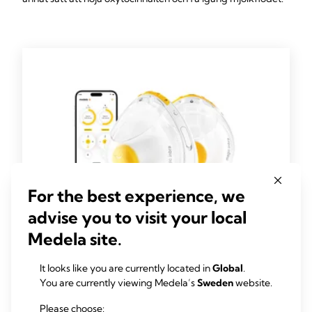
For the best experience, we
advise you to visit your local
Medela site.
It looks like you are currently located in
Global
.
Magic InBra™
You are currently viewing Medela’s
Sweden
website.
Medela Magic InBra: den skonsamma, bärbara
bröstpumpen för oöverträffad prestanda
Please choose: