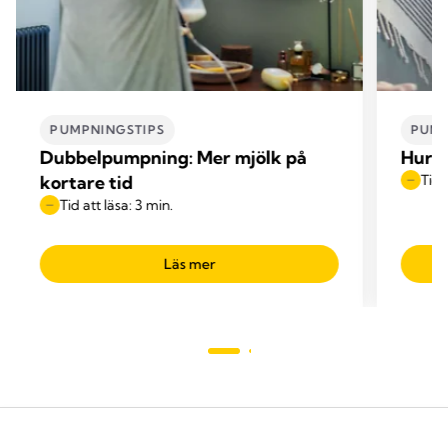
PUMPNINGSTIPS
PUMP
Dubbelpumpning: Mer mjölk på
Hur m
kortare tid
Tid 
Tid att läsa: 3 min.
Läs mer