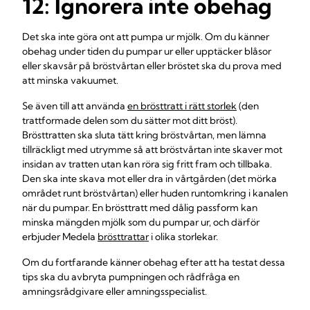
12: Ignorera inte obehag
Det ska inte göra ont att pumpa ur mjölk. Om du känner
obehag under tiden du pumpar ur eller upptäcker blåsor
eller skavsår på bröstvårtan eller bröstet ska du prova med
att minska vakuumet.
Se även till att använda
en brösttratt i rätt storlek
(den
trattformade delen som du sätter mot ditt bröst).
Brösttratten ska sluta tätt kring bröstvårtan, men lämna
tillräckligt med utrymme så att bröstvårtan inte skaver mot
insidan av tratten utan kan röra sig fritt fram och tillbaka.
Den ska inte skava mot eller dra in vårtgården (det mörka
området runt bröstvårtan) eller huden runtomkring i kanalen
när du pumpar. En brösttratt med dålig passform kan
minska mängden mjölk som du pumpar ur, och därför
erbjuder Medela
brösttrattar
i olika storlekar.
Om du fortfarande känner obehag efter att ha testat dessa
tips ska du avbryta pumpningen och rådfråga en
amningsrådgivare eller amningsspecialist.