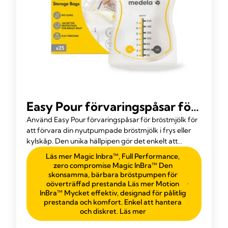
Easy Pour förvaringspåsar för
bröstmjölk
Använd Easy Pour förvaringspåsar för bröstmjölk för
att förvara din nyutpumpade bröstmjölk i frys eller
kylskåp. Den unika hällpipen gör det enkelt att
använda och ger en spillfri upplevelse.
Läs mer Magic Inbra™, Full Performance,
zero compromise Magic InBra™ Den
skonsamma, bärbara bröstpumpen för
oöverträffad prestanda Läs mer Motion
InBra™ Mycket effektiv, designad för pålitlig
prestanda och komfort. Enkel att hantera
och diskret. Läs mer