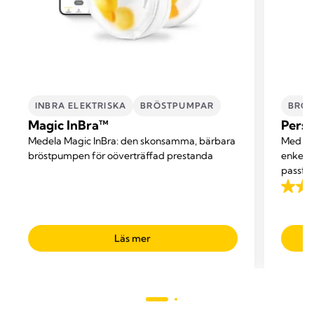
INBRA ELEKTRISKA
BRÖSTPUMPAR
BRÖS
Magic InBra™
Perso
Medela Magic InBra: den skonsamma, bärbara
Med vår
bröstpumpen för oöverträffad prestanda
enkelt
passfor
mest b
4.2
pumpni
av
dina br
5
utforma
Läs mer
stjärno
276
recen