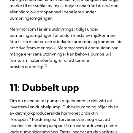
märke till när strålar av mjölk börjar rinna från bröstvårtan,
eller när mjölk droppar ned i behållaren under
pumpningsomgången.
Mammor som får sina utdrivningar tidigt under
pumpningsomgången får ut den mesta av mjölken inom
åtta till tio minuter, och ytterligare urpumpning kommer inte
att driva fram mer mjölk. Mammor som å andra sidan har
många eller sena utdrivningar kan behöva pumpa ur i
femton minuter eller längre för att tömma
15
brösten ordentligt.
11: Dubbelt upp
Om du planerar att pumpa regelbundet är det värt att
investera i en dubbelpump.
Dubbelpumpning
höjer nivån
av det mjölkproducerande hormonet prolaktin
17
i kroppen.
Forskning har förvånansvärt nog visat att
kvinnor som dubbelpumpar får en extrautdrivning under
varje pumpningsomgång. Detta innebär att de vanligtvis