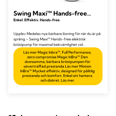
Swing Maxi™ Hands-free
elektrisk bröstpump
Enkel. Effektiv. Hands-free.
Upplev Medelas nya bärbara lösning för när du är på
språng – Swing Maxi™ Hands-free elektrisk
bröstpump för maximal bekvämlighet vid
multitasking.
Läs mer Magic Inbra™, Full Performance,
zero compromise Magic InBra™ Den
skonsamma, bärbara bröstpumpen för
oöverträffad prestanda Läs mer Motion
InBra™ Mycket effektiv, designad för pålitlig
prestanda och komfort. Enkel att hantera
och diskret. Läs mer