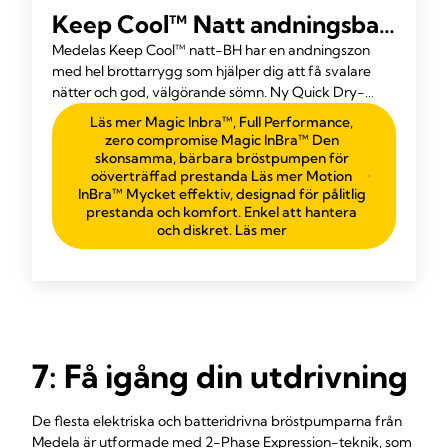
Keep Cool™ Natt andningsbar
graviditets- och amnings-BH
Medelas Keep Cool™ natt-BH har en andningszon
med hel brottarrygg som hjälper dig att få svalare
nätter och god, välgörande sömn. Ny Quick Dry-
teknik hjälper till att balansera din kroppstemperatur
Läs mer Magic Inbra™, Full Performance,
samtidigt som den ger stöd och komfort.
zero compromise Magic InBra™ Den
skonsamma, bärbara bröstpumpen för
oöverträffad prestanda Läs mer Motion
InBra™ Mycket effektiv, designad för pålitlig
prestanda och komfort. Enkel att hantera
och diskret. Läs mer
7: Få igång din utdrivning
De flesta elektriska och batteridrivna bröstpumparna från
Medela är utformade med 2-Phase Expression-teknik, som