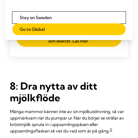
Läs mer Magic Inbra™, Full Performance,
zero compromise Magic InBra™ Den
Stay on Sweden
skonsamma, bärbara bröstpumpen för
oöverträffad prestanda Läs mer Motion
Go to Global
InBra™ Mycket effektiv, designad för pålitlig
prestanda och komfort. Enkel att hantera
och diskret. Läs mer
8: Dra nytta av ditt
mjölkflöde
Många mammor känner inte av sin mjölkutdrivning, så var
uppmärksam när du pumpar ur. När du börjar se strålar av
bröstmjölk spruta in i uppsamlingspåsen eller
11
uppsamlingsflaskan så vet du vad som är på gång.