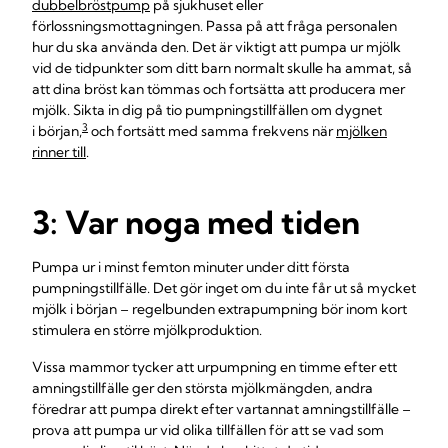
dubbelbröstpump
på sjukhuset eller
förlossningsmottagningen. Passa på att fråga personalen
hur du ska använda den. Det är viktigt att pumpa ur mjölk
vid de tidpunkter som ditt barn normalt skulle ha ammat, så
att dina bröst kan tömmas och fortsätta att producera mer
mjölk. Sikta in dig på tio pumpningstillfällen om dygnet
3
i början,
och fortsätt med samma frekvens när
mjölken
rinner till
.
3: Var noga med tiden
Pumpa ur i minst femton minuter under ditt första
pumpningstillfälle. Det gör inget om du inte får ut så mycket
mjölk i början – regelbunden extrapumpning bör inom kort
stimulera en större mjölkproduktion.
Vissa mammor tycker att urpumpning en timme efter ett
amningstillfälle ger den största mjölkmängden, andra
föredrar att pumpa direkt efter vartannat amningstillfälle –
prova att pumpa ur vid olika tillfällen för att se vad som