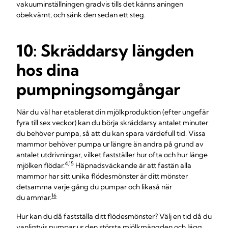
vakuuminställningen gradvis tills det känns aningen
obekvämt, och sänk den sedan ett steg.
10: Skräddarsy längden
hos dina
pumpningsomgångar
När du väl har etablerat din mjölkproduktion (efter ungefär
fyra till sex veckor) kan du börja skräddarsy antalet minuter
du behöver pumpa, så att du kan spara värdefull tid. Vissa
mammor behöver pumpa ur längre än andra på grund av
antalet utdrivningar, vilket fastställer hur ofta och hur länge
4,15
mjölken flödar.
Häpnadsväckande är att fastän alla
mammor har sitt unika flödesmönster är ditt mönster
detsamma varje gång du pumpar och likaså när
16
du ammar.
Hur kan du då fastställa ditt flödesmönster? Välj en tid då du
vanligtvis pumpar ur den största mjölkmängden och lägg