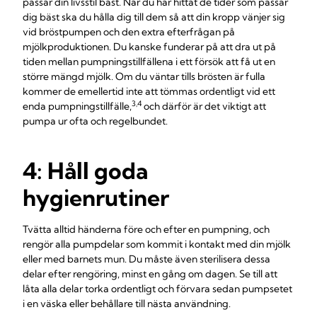
passar din livsstil bäst. När du har hittat de tider som passar
dig bäst ska du hålla dig till dem så att din kropp vänjer sig
vid bröstpumpen och den extra efterfrågan på
mjölkproduktionen. Du kanske funderar på att dra ut på
tiden mellan pumpningstillfällena i ett försök att få ut en
större mängd mjölk. Om du väntar tills brösten är fulla
kommer de emellertid inte att tömmas ordentligt vid ett
3,4
enda pumpningstillfälle,
och därför är det viktigt att
pumpa ur ofta och regelbundet.
4: Håll goda
hygienrutiner
Tvätta alltid händerna före och efter en pumpning, och
rengör alla pumpdelar som kommit i kontakt med din mjölk
eller med barnets mun. Du måste även sterilisera dessa
delar efter rengöring, minst en gång om dagen. Se till att
låta alla delar torka ordentligt och förvara sedan pumpsetet
i en väska eller behållare till nästa användning.