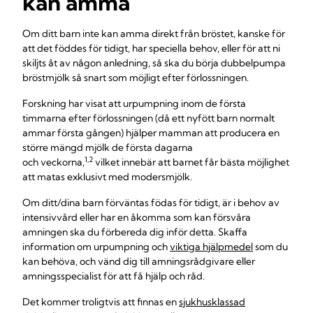
kan amma
Om ditt barn inte kan amma direkt från bröstet, kanske för
att det föddes för tidigt, har speciella behov, eller för att ni
skiljts åt av någon anledning, så ska du börja dubbelpumpa
bröstmjölk så snart som möjligt efter förlossningen.
Forskning har visat att urpumpning inom de första
timmarna efter förlossningen (då ett nyfött barn normalt
ammar första gången) hjälper mamman att producera en
större mängd mjölk de första dagarna
1,2
och veckorna,
vilket innebär att barnet får bästa möjlighet
att matas exklusivt med modersmjölk.
Om ditt/dina barn förväntas födas för tidigt, är i behov av
intensivvård eller har en åkomma som kan försvåra
amningen ska du förbereda dig inför detta. Skaffa
information om urpumpning och
viktiga hjälpmedel
som du
kan behöva, och vänd dig till amningsrådgivare eller
amningsspecialist för att få hjälp och råd.
Det kommer troligtvis att finnas en
sjukhusklassad