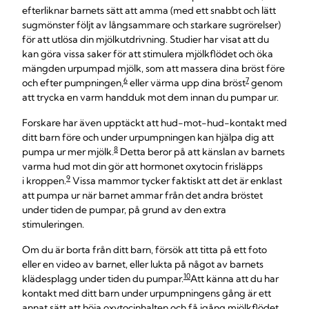
efterliknar barnets sätt att amma (med ett snabbt och lätt
sugmönster följt av långsammare och starkare sugrörelser)
för att utlösa din mjölkutdrivning. Studier har visat att du
kan göra vissa saker för att stimulera mjölkflödet och öka
mängden urpumpad mjölk, som att massera dina bröst före
6
7
och efter pumpningen,
eller värma upp dina bröst
genom
att trycka en varm handduk mot dem innan du pumpar ur.
Forskare har även upptäckt att hud-mot-hud-kontakt med
ditt barn före och under urpumpningen kan hjälpa dig att
8
pumpa ur mer mjölk.
Detta beror på att känslan av barnets
varma hud mot din gör att hormonet oxytocin frisläpps
9
i kroppen.
Vissa mammor tycker faktiskt att det är enklast
att pumpa ur när barnet ammar från det andra bröstet
under tiden de pumpar, på grund av den extra
stimuleringen.
Om du är borta från ditt barn, försök att titta på ett foto
eller en video av barnet, eller lukta på något av barnets
10
klädesplagg under tiden du pumpar.
Att känna att du har
kontakt med ditt barn under urpumpningens gång är ett
annat sätt att höja oxytocinhalten och få igång mjölkflödet.