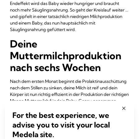
Endeffekt wird das Baby wieder hungriger und braucht
noch mehr Säuglingsnahrung. So geht der Kreislauf weiter ...
und gipfelt in einer tatsächlich niedrigen Milchproduktion
und einem Baby, das nun hauptsächlich mit
Säuglingsnahrung gefüttert wird.
Deine
Muttermilchproduktion
nach sechs Wochen
Nach dem ersten Monat beginnt die Prolaktinausschüttung
nach dem Stillen zu sinken, deine Milch ist reif und dein
Körper ist nun richtig effizient in der Produktion der richtigen
Menge Muttermilch für dein Baby. Genau genommen
4
arbeiten deine Brüste nun quasi auf Autopilot.
Du bemerkst
For the best experience, we
vielleicht auch, dass sich deine Brüste weicher anfühlen und
auch nicht mehr auslaufen.
advise you to visit your local
Zu diesem Zeitpunkt haben viele Mütter Angst, ihre „Milch
Medela site.
zu verlieren“. Aber es ist eigentlich ein Zeichen, dass sich