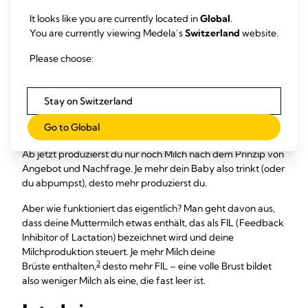
deine Muttermilchproduktion eingependelt hat und nun im
It looks like you are currently located in
Global
.
Einklang mit den Bedürfnissen deines Babys steht.
You are currently viewing Medela’s
Switzerland
website.
Erstaunlicherweise trinkt dein Baby im Alter von sechs
Wochen immer noch die gleiche Menge Muttermilch wie mit
Please choose:
sechs Monaten, obwohl es die ganze Zeit wächst. Dein Baby
trinkt jetzt wahrscheinlich länger, aber dafür weniger häufig.
Andererseits gibt es vielleicht auch Tage, an denen es etwas
Stay on Switzerland
weniger als normal trinkt – der Appetit eines Baby kann
Go to Global
genau wie bei einem Erwachsenen schwanken!
Ab jetzt produzierst du nur noch Milch nach dem Prinzip von
Angebot und Nachfrage. Je mehr dein Baby also trinkt (oder
du abpumpst), desto mehr produzierst du.
Aber wie funktioniert das eigentlich? Man geht davon aus,
dass deine Muttermilch etwas enthält, das als FIL (Feedback
Inhibitor of Lactation) bezeichnet wird und deine
Milchproduktion steuert. Je mehr Milch deine
2
Brüste enthalten,
desto mehr FIL – eine volle Brust bildet
also weniger Milch als eine, die fast leer ist.