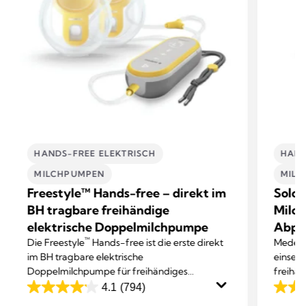
HANDS-FREE ELEKTRISCH
HAND
MILCHPUMPEN
MIL
Freestyle™ Hands-free – direkt im
Solo™
BH tragbare freihändige
Milch
elektrische Doppelmilchpumpe
Abp
™
Die Freestyle
Hands-free ist die erste direkt
Medela
im BH tragbare elektrische
einseit
Doppelmilchpumpe für freihändiges
freihän
Abpumpen von Medela.
Abpum
4.1
(794)
4.1
4.6