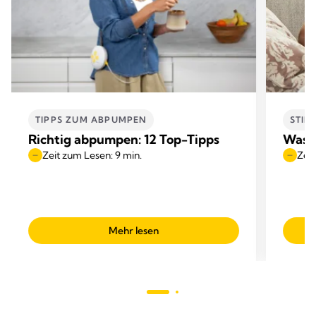
TIPPS ZUM ABPUMPEN
STIL
Richtig abpumpen: 12 Top-Tipps
Was i
Zeit zum Lesen: 9 min.
Zeit
Mehr lesen