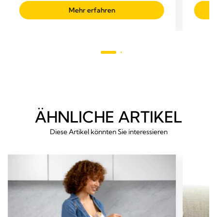
von
von
Mehr erfahren
5
5
Sternen.
Sterne
794
224
Bewertungen
Bewer
ÄHNLICHE ARTIKEL
Diese Artikel könnten Sie interessieren