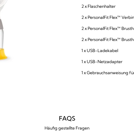
2 x Flaschenhalter
2 x PersonalFit Flex™ Verb
2 x PersonalFit Flex™ Brus
2 x PersonalFit Flex™ Bru
1 x USB-Ladekabel
1 x USB-Netzadapter
1 x Gebrauchsanweisung fü
FAQS
Häufig gestellte Fragen