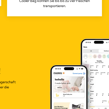
Cooler Bag können Sie bis bis zu vier Flaschen
transportieren.
!
ngerschaft
er die