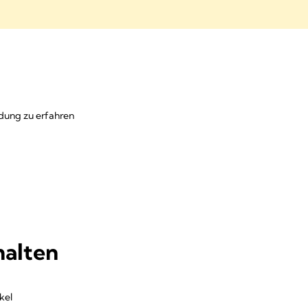
ndung zu erfahren
halten
kel