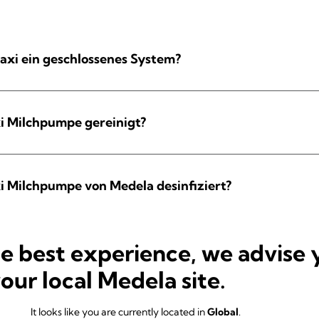
axi ein geschlossenes System?
i Milchpumpe gereinigt?
i Milchpumpe von Medela desinfiziert?
he best experience, we advise 
dela Swing Maxi?
your local Medela site.
Abpumpen mit der Medela Swing Maxi Milchpumpe?
It looks like you are currently located in
Global
.