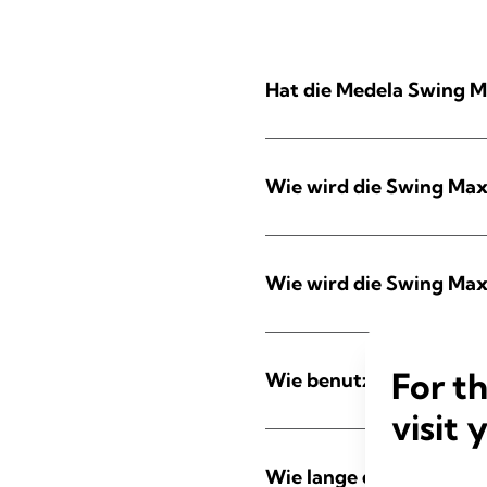
Hat die Medela Swing M
Wie wird die Swing Max
Wie wird die Swing Max
For t
Wie benutze ich die Me
visit 
Wie lange dauert das 