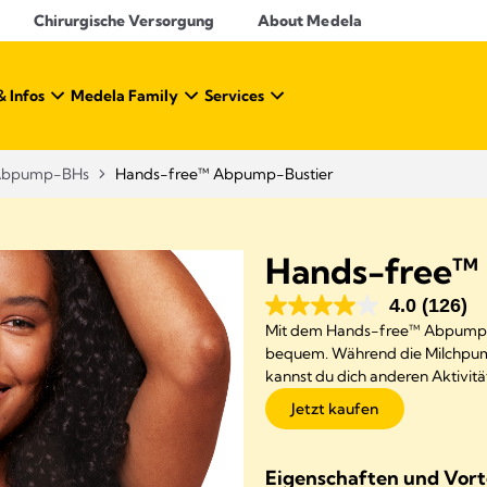
Chirurgische Versorgung
About Medela
& Infos
Medela Family
Services
Abpump-BHs
Hands-free™ Abpump-Bustier
Hands-free™
4.0
(126)
Mit dem Hands-free™ Abpump-B
bequem. Während die Milchpumpe
kannst du dich anderen Aktivit
Jetzt kaufen
Eigenschaften und Vort