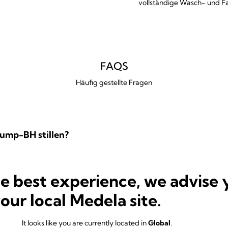
vollständige Wasch- und Fa
FAQS
Häufig gestellte Fragen
ump-BH stillen?
he best experience, we advise 
 elektrische Milchpumpe geeignet?
your local Medela site.
It looks like you are currently located in
Global
.
Hands-free™ Abpump-Bustier