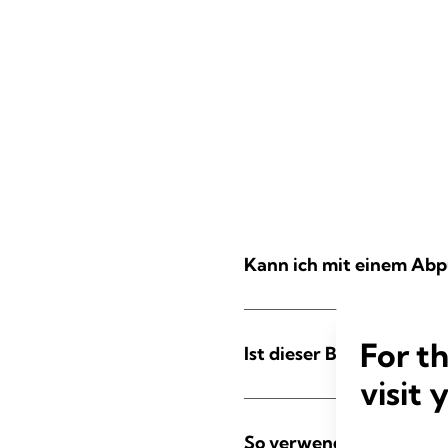
Kann ich mit einem Abp
For t
Ist dieser BH für meine
visit 
So verwendest du das 