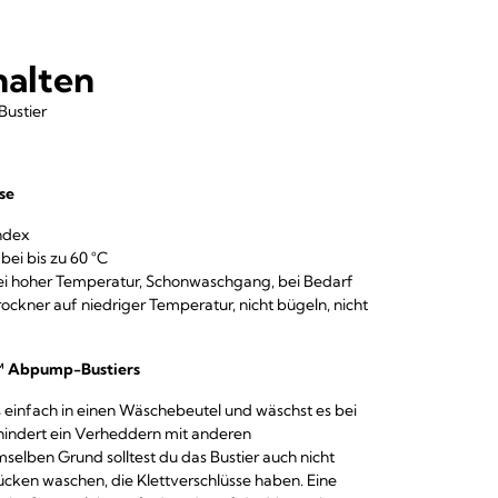
halten
ustier
se
ndex
ei bis zu 60 °C
i hoher Temperatur, Schonwaschgang, bei Bedarf
Trockner auf niedriger Temperatur, nicht bügeln, nicht
e™ Abpump-Bustiers
einfach in einen Wäschebeutel und wäschst es bei
rhindert ein Verheddern mit anderen
selben Grund solltest du das Bustier auch nicht
ken waschen, die Klettverschlüsse haben. Eine