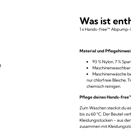
Was ist ent
1 x Hands-free™ Abpump-B
Material und Pflegehinwei
93 % Nylon, 7 % Spa
Maschinenwaschbar b
Maschinenwäsche be
nur chlorfreie Bleiche, 
chemisch reinigen.
Pflege deines Hands-fre
Zum Waschen steckst du es 
bis zu 60 ºC. Der Beutel ve
Kleidungsstücken – aus dem
zusammen mit Kleidungsstüc