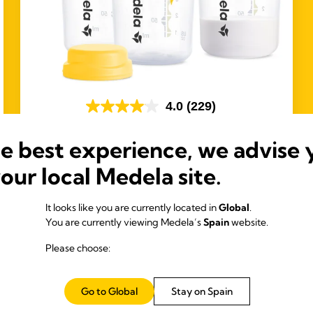
4.0
(229)
Botella biberón para leche materna
Los biberones para leche materna de Medela son un
he best experience, we advise 
complemento perfecto para tu experiencia de
your local Medela site.
lactancia.
It looks like you are currently located in
Global
.
You are currently viewing Medela’s
Spain
website.
Please choose:
Go to Global
Stay on Spain