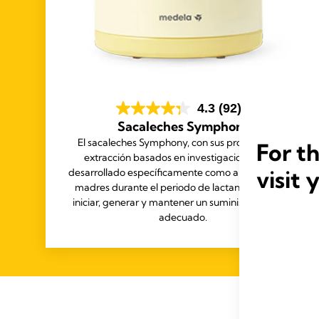
4.3
(92)
Sacaleches Symphony
El sacaleches Symphony, con sus programas de
For t
extracción basados en investigaciones, se ha
visit 
desarrollado específicamente como apoyo para las
madres durante el periodo de lactancia: ayuda a
iniciar, generar y mantener un suministro de leche
adecuado.