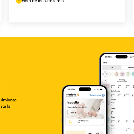
Hora de lectura: 4 min.
!
guimiento
sta la