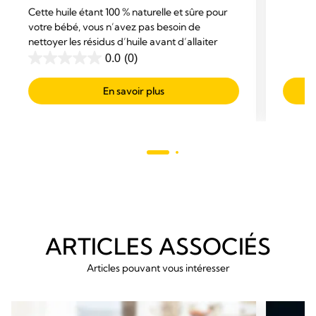
Cette huile étant 100 % naturelle et sûre pour
sur
votre bébé, vous n’avez pas besoin de
5
nettoyer les résidus d’huile avant d’allaiter
étoiles
0.0
(0)
0.0
149
sur
avis
En savoir plus
5
étoiles.
ARTICLES ASSOCIÉS
Articles pouvant vous intéresser