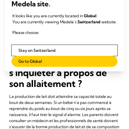
Mon bébé prend-il correctement le sein ? Tète-t-il
Medela site.
correctement ? A-t-il assez mangé ? Ce sont là les
principales inquiétudes. Les mères se soucient également
It looks like you are currently located in
Global
.
souvent des douleurs aux mamelons. La clé est de trouver
You are currently viewing Medela’s
Switzerland
website.
la
bonne position d'allaitement et de mise au sein
dès le
départ. En effet, le positionnement joue beaucoup sur le
Please choose:
transfert de lait et le confort.
À partir de quel moment
Stay on Switzerland
une mère doit-elle
Go to Global
s'inquiéter à propos de
son allaitement ?
La production de lait doit atteindre sa capacité totale au
bout de deux semaines. Si un bébé n'a pas commencé à
reprendre du poids au bout de cinq ou six jours après sa
naissance, il faut tirer le signal d'alarme. Les parents doivent
consulter un médecin et les professionnels de santé doivent
s'assurer de la bonne production de lait et de sa composition