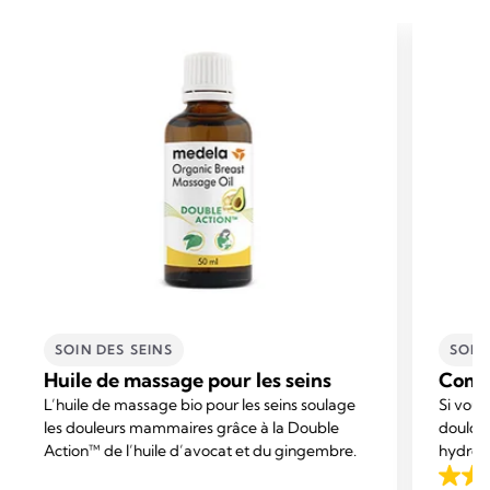
SOIN DES SEINS
SOIN
Huile de massage pour les seins
Comp
L’huile de massage bio pour les seins soulage
Si vous
les douleurs mammaires grâce à la Double
doulour
Action™ de l’huile d’avocat et du gingembre.
hydroge
soulage
4.7