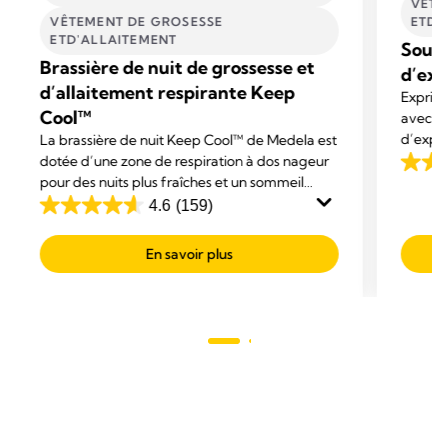
VÊTE
VÊTEMENT DE GROSESSE
ETD'
ETD'ALLAITEMENT
Souti
Brassière de nuit de grossesse et
d’exp
d’allaitement respirante Keep
Exprimez
Cool™
avec le
d’expre
La brassière de nuit Keep Cool™ de Medela est
respira
dotée d’une zone de respiration à dos nageur
4.2
un supp
pour des nuits plus fraîches et un sommeil
sur
dans le
réparateur et confortable.
4.6
(159)
4.6
5
sur
étoiles
En savoir plus
5
52
étoiles.
avis
159
avis