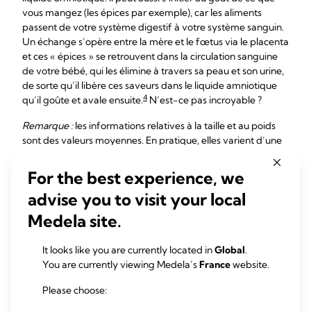
vous mangez (les épices par exemple), car les aliments
passent de votre système digestif à votre système sanguin.
Un échange s’opère entre la mère et le fœtus via le placenta
et ces « épices » se retrouvent dans la circulation sanguine
de votre bébé, qui les élimine à travers sa peau et son urine,
de sorte qu’il libère ces saveurs dans le liquide amniotique
4
qu’il goûte et avale ensuite.
N’est-ce pas incroyable ?
Remarque :
les informations relatives à la taille et au poids
sont des valeurs moyennes. En pratique, elles varient d’une
personne à l’autre. Chaque bébé se développe à son
rythme.
For the best experience, we
advise you to visit your local
Medela site.
Références
It looks like you are currently located in
Global
.
You are currently viewing Medela’s
France
website.
Please choose: