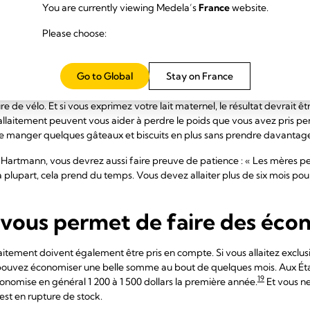
You are currently viewing Medela’s
France
website.
a mère avec son bébé, des réponses plus rapides et des caresses plus fr
rmone de l'amour !
Please choose:
aitement peut vous aider à pe
Go to Global
Stay on France
bien de calories vous brûliez pendant l'allaitement ? Vous pouvez brû
re de vélo. Et si vous exprimez votre lait maternel, le résultat devrait ê
llaitement peuvent vous aider à perdre le poids que vous avez pris pen
e manger quelques gâteaux et biscuits en plus sans prendre davantage
Hartmann, vous devrez aussi faire preuve de patience : « Les mères p
 la plupart, cela prend du temps. Vous devez allaiter plus de six mois po
 vous permet de faire des éco
laitement doivent également être pris en compte. Si vous allaitez excl
ous pouvez économiser une belle somme au bout de quelques mois. Aux É
19
onomise en général 1 200 à 1 500 dollars la première année.
Et vous ne
 est en rupture de stock.