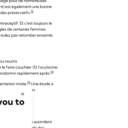
antage pour de nombreuses
ent) est également une bonne
12
des préservatifs.
traceptif. Et c'est toujours le
ègles de certaines femmes
voulez pas retomber enceinte.
ou nourris
 le faire couchée ! Et l'ocytocine
14
 rendormir rapidement après.
15
imentation mixte.
Une étude a
somme de ces heures
you to
 Les scientifiques assimilent
lioré », par exemple des