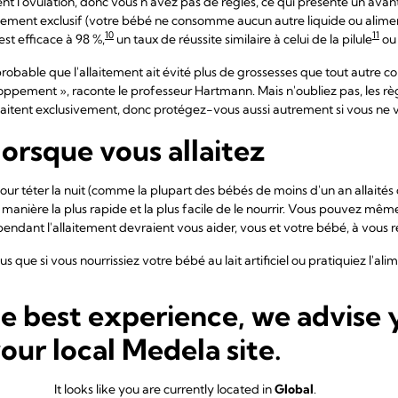
t l'ovulation, donc vous n'avez pas de règles, ce qui présente un av
aitement exclusif (votre bébé ne consomme aucun autre liquide ou alim
10
11
st efficace à 98 %,
un taux de réussite similaire à celui de la pilule
ou 
t probable que l'allaitement ait évité plus de grossesses que tout autre con
oppement », raconte le professeur Hartmann. Mais n'oubliez pas, les r
laitent exclusivement, donc protégez-vous aussi autrement si vous ne 
orsque vous allaitez
our téter la nuit (comme la plupart des bébés de moins d'un an allaités 
a manière la plus rapide et la plus facile de le nourrir. Vous pouvez même
 pendant l'allaitement devraient vous aider, vous et votre bébé, à vous
us que si vous nourrissiez votre bébé au lait artificiel ou pratiquiez l'al
16
s de sommeil s'élevait à 40-45 minutes par nuit.
Au fil du temps, la 
un impact considérable sur votre bien-être.
he best experience, we advise 
vous aide à nouer des liens
your local Medela site.
e vous allaitez permet également de renforcer les
liens
avec votre bébé.
It looks like you are currently located in
Global
.
cytocine à ce qu'ils décrivent comme un « comportement maternel amé