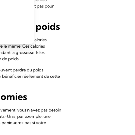
17
équentes.
Ce n'est pas pour
rdre du poids
ler jusqu'à 500 calories
tre le même. Ces calories
dant la grossesse. Elles
 de poids !
euvent perdre du poids
ur bénéficier réellement de cette
nomies
usivement, vous n'avez pas besoin
tats-Unis, par exemple, une
 paniquerez pas si votre