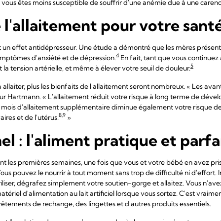
 vous êtes moins susceptible de souffrir d'une anémie due à une carenc
l'allaitement pour votre sant
 un effet antidépresseur. Une étude a démontré que les mères présent
4
ymptômes d'anxiété et de dépression.
En fait, tant que vous continuez à
5
t la tension artérielle, et même à élever votre seuil de douleur.
allaiter, plus les bienfaits de l'allaitement seront nombreux. « Les ava
ur Hartmann. « L'allaitement réduit votre risque à long terme de dév
ois d'allaitement supplémentaire diminue également votre risque de c
8,9
res et de l'utérus.
»
el : l'aliment pratique et parfa
gant les premières semaines, une fois que vous et votre bébé en avez pri
s pouvez le nourrir à tout moment sans trop de difficulté ni d'effort. In
riliser, dégrafez simplement votre soutien-gorge et allaitez. Vous n'av
ériel d'alimentation au lait artificiel lorsque vous sortez. C'est vraim
êtements de rechange, des lingettes et d'autres produits essentiels.