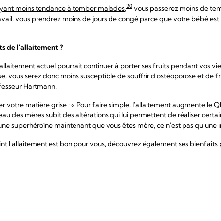
20
s ayant moins tendance à tomber malades
,
vous passerez moins de tem
ravail, vous prendrez moins de jours de congé parce que votre bébé est 
s de l'allaitement ?
allaitement actuel pourrait continuer à porter ses fruits pendant vos vie
e, vous serez donc moins susceptible de souffrir d'ostéoporose et de fra
ofesseur Hartmann.
 votre matière grise : « Pour faire simple, l'allaitement augmente le Q
u des mères subit des altérations qui lui permettent de réaliser certai
e une superhéroïne maintenant que vous êtes mère, ce n'est pas qu'une i
nt l'allaitement est bon pour vous, découvrez également ses
bienfaits