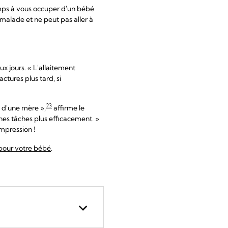
ps à vous occuper d'un bébé
malade et ne peut pas aller à
ux jours. « L'allaitement
ctures plus tard, si
23
I d'une mère »,
affirme le
nes tâches plus efficacement. »
mpression !
 pour votre bébé
.