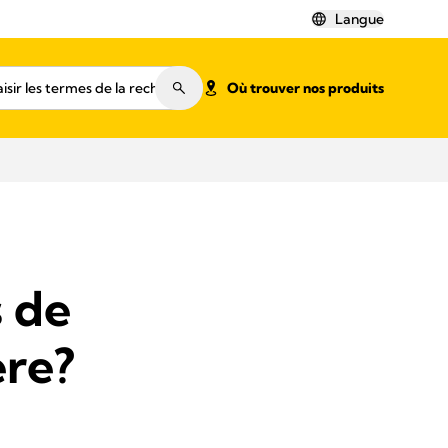
Langue
Où trouver nos produits
s de
ère?