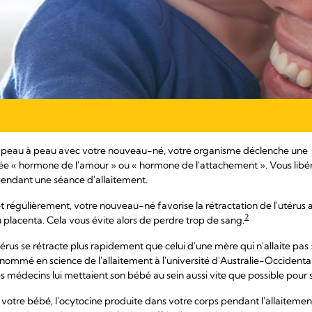
ct peau à peau avec votre nouveau-né, votre organisme déclenche une
« hormone de l'amour » ou « hormone de l'attachement ». Vous libére
pendant une séance d'allaitement.
et régulièrement, votre nouveau-né favorise la rétractation de l'utérus a
2
u placenta. Cela vous évite alors de perdre trop de sang.
térus se rétracte plus rapidement que celui d'une mère qui n'allaite pas 
ommé en science de l'allaitement à l'université d'Australie-Occidentale
médecins lui mettaient son bébé au sein aussi vite que possible pour st
e votre bébé, l'ocytocine produite dans votre corps pendant l'allaitemen