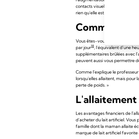
contacts visuels prolongés de l
rien qu'elle est surnommée l'ho
Comment l'all
Vous êtes-vous déjà demandé com
18
par jour
, l'équivalent d'une heu
supplémentaires brûlées avec l'a
peuvent aussi vous permettre d
Comme l'explique le professeur 
lorsqu'elles allaitent, mais pour
perte de poids. »
L'allaitement
Les avantages financiers de l'al
d'acheter du lait artificiel. V
famille dont la maman allaite éc
marque de lait artificiel favorite