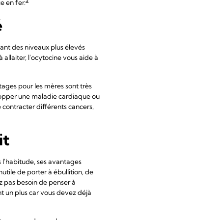
3
e en fer.
é
ant des niveaux plus élevés
 allaiter, l'ocytocine vous aide à
ntages pour les mères sont très
elopper une maladie cardiaque ou
ontracter différents cancers,
it
s l'habitude, ses avantages
utile de porter à ébullition, de
ez pas besoin de penser à
ent un plus car vous devez déjà