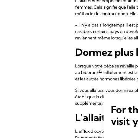
L'allaitement empêche égalemen
femmes. Cela signifie que l'all
méthode de contraception. Elle e
« Il n'y a pas si longtemps, il es
cas dans certains pays en dével
reviennent même lorsqu'elles al
Dormez plus l
Lorsque votre bébé se réveille p
13
au biberon),
l'allaitement est l
et les autres hormones libérées
Si vous allaitez, vous dormirez pl
établi que la différence de temp
supplémentaires pourrait avoir 
For t
L'allaitement 
visit 
L'afflux d'ocytocine pendant qu
l'augmentation des niveaux d'o