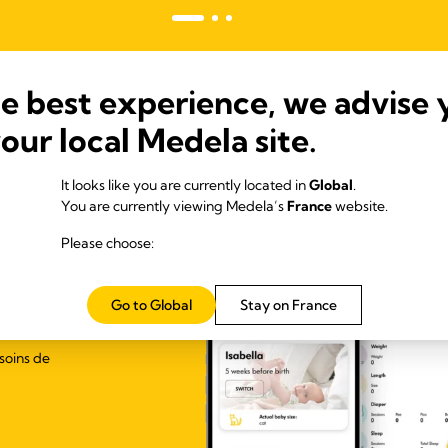
he best experience, we advise 
your local Medela site.
It looks like you are currently located in
Global
.
You are currently viewing Medela’s
France
website.
Please choose:
on!
Go to Global
Stay on France
soins de