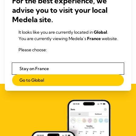
For the best experience, we
advise you to visit your local
Il convient de prêter attention à la compatibilité avec votre
tire-lait.
Medela site.
It looks like you are currently located in
Global
.
You are currently viewing Medela’s
France
website.
Please choose:
Références
Stay on France
Go to Global