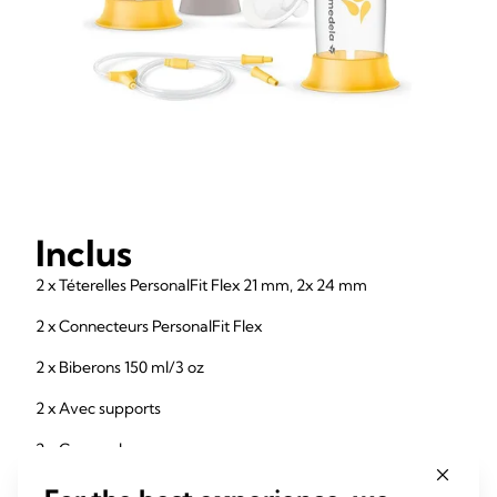
Inclus
2 x Téterelles PersonalFit Flex 21 mm, 2x 24 mm
2 x Connecteurs PersonalFit Flex
2 x Biberons 150 ml/3 oz
2 x Avec supports
2 x Couvercles
1 x Tubulure