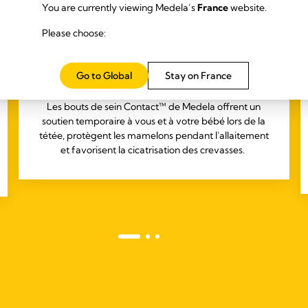
You are currently viewing Medela’s
France
website.
Please choose:
4.5
(595)
Go to Global
Stay on France
Bouts de sein Contact™
Les bouts de sein Contact™ de Medela offrent un
soutien temporaire à vous et à votre bébé lors de la
tétée, protègent les mamelons pendant l'allaitement
et favorisent la cicatrisation des crevasses.