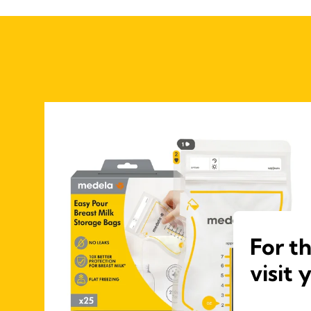
For t
visit 