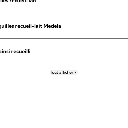
les recueil-lait
uilles recueil-lait Medela
ainsi recueilli
Tout afficher