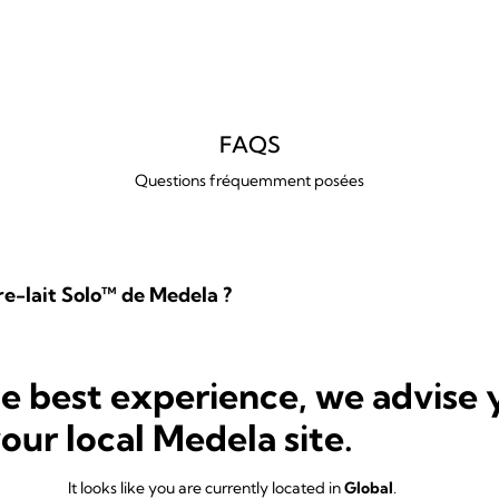
FAQS
Questions fréquemment posées
e-lait Solo™ de Medela ?
he best experience, we advise 
re-lait Solo™ de Medela ?
your local Medela site.
It looks like you are currently located in
Global
.
-lait Solo™ de Medela ?