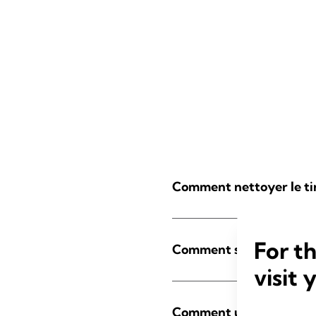
Comment nettoyer le tir
For t
Comment stériliser le ti
visit 
Comment utiliser le tire