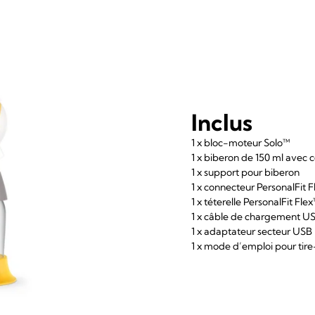
Inclus
1 x bloc-moteur Solo™
1 x biberon de 150 ml avec 
1 x support pour biberon
1 x connecteur PersonalFit 
1 x téterelle PersonalFit Fle
1 x câble de chargement U
1 x adaptateur secteur USB
1 x mode d’emploi pour tire