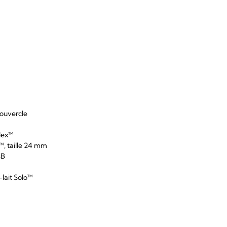
couvercle
Flex™
x™, taille 24 mm
SB
-lait Solo™