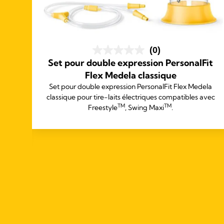
(0)
Set pour double expression PersonalFit
™,
Flex Medela classique
tre
Set pour double expression PersonalFit Flex Medela
m de
classique pour tire-laits électriques compatibles avec
n
TM
TM
Freestyle
, Swing Maxi
.
ins