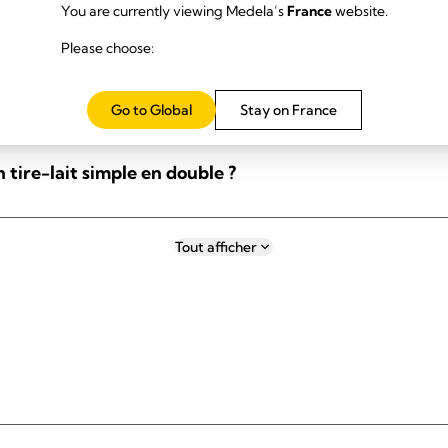
You are currently viewing Medela’s
France
website.
Please choose:
 mon tire-lait Solo™ de Medela est-elle plus faible ?
Go to Global
Stay on France
tire-lait simple en double ?
Tout afficher