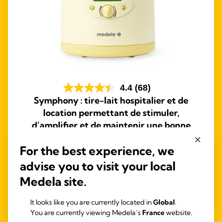
4.4
(68)
Symphony : tire-lait hospitalier et de
location permettant de stimuler,
d’amplifier et de maintenir une bonne
production de lait
For the best experience, we
S’appuyant sur des dizaines d’années de recherches, le
tire-lait Symphony est conçu pour vous aider à exprimer
advise you to visit your local
suffisamment de lait pour favoriser l’allaitement de votre
Medela site.
bébé. Avec un confort exceptionnel et une efficacité
maximale.
It looks like you are currently located in
Global
.
You are currently viewing Medela’s
France
website.