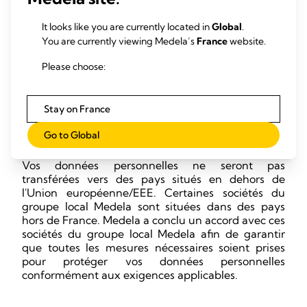
et organisationnelles appropriées, notamment des
contrôles d'accès, la minimisation des données et la
It looks like you are currently located in
Global
.
formation du personnel, afin de garantir un niveau
You are currently viewing Medela’s
France
website.
de sécurité adapté au risque et de protéger les
données à caractère personnel contre tout
Please choose:
traitement non autorisé ou illicite et contre toute
perte, destruction ou détérioration accidentelle.
Stay on France
7.
Transmission de données personnelles à
Go to Global
l'étranger
Vos données personnelles ne seront pas
transférées vers des pays situés en dehors de
l'Union européenne/EEE. Certaines sociétés du
groupe local Medela sont situées dans des pays
hors de France. Medela a conclu un accord avec ces
sociétés du groupe local Medela afin de garantir
que toutes les mesures nécessaires soient prises
pour protéger vos données personnelles
conformément aux exigences applicables.