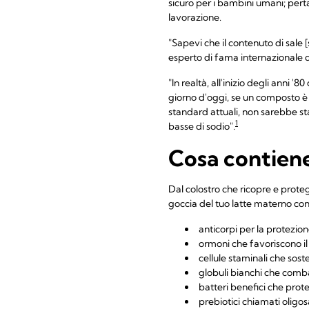
sicuro per i bambini umani; pert
lavorazione.
"Sapevi che il contenuto di sale [
esperto di fama internazionale d
"In realtà, all'inizio degli anni '
giorno d'oggi, se un composto è t
standard attuali, non sarebbe sta
1
basse di sodio".
Cosa contiene
Dal colostro che ricopre e prote
goccia del tuo latte materno con
anticorpi per la protezion
ormoni che favoriscono i
cellule staminali che sost
globuli bianchi che comba
batteri benefici che pro
prebiotici chiamati oligo