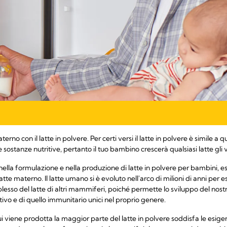
erno con il latte in polvere. Per certi versi il latte in polvere è simile a
 sostanze nutritive, pertanto il tuo bambino crescerà qualsiasi latte gl
nella formulazione e nella produzione di latte in polvere per bambini, es
 latte materno. Il latte umano si è evoluto nell'arco di milioni di anni per 
esso del latte di altri mammiferi, poiché permette lo sviluppo del nost
ivo e di quello immunitario unici nel proprio genere.
cui viene prodotta la maggior parte del latte in polvere soddisfa le esigen