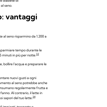
e e diabete di
 al seno.
o: vantaggi
te al seno risparmino da 1.200 a
 risparmiare tempo durante le
32
minuti in più per notte.
e, bollire l'acqua e preparare le
entare nuovi gusti a ogni
tamento al seno potrebbe anche
 consumano regolarmente frutta e
no. Al contrario, il latte in
34
i sapori del tuo latte.
li impianti, trasporto o