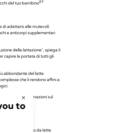
8,9
 occhi del tuo bambino
e di adattarsi alle mutevoli
nchi e anticorpi supplementari
zione della lattazione", spiega il
capire la portata di tutti gli
iù abbondante del latte
mplesse che li rendono affini a
gici.
Per ulteriori informazioni sul
you to
 neonati è composto da latte