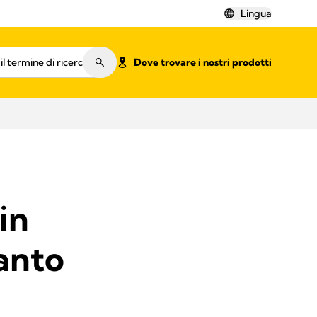
Lingua
Dove trovare i nostri prodotti
in
anto