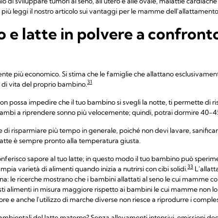
schio di sviluppare tumori al seno, all'utero e alle ovaie, malattie cardiach
più leggi il nostro articolo sui vantaggi per le mamme dell'allattamento
 e latte in polvere a confront
ente più economico. Si stima che le famiglie che allattano esclusivamen
31
 di vita del proprio bambino.
non possa impedire che il tuo bambino si svegli la notte, ti permette di
ambi a riprendere sonno più velocemente; quindi, potrai dormire 40-45 
e di risparmiare più tempo in generale, poiché non devi lavare, sanificar
tuo latte è sempre pronto alla temperatura giusta.
 conferisco sapore al tuo latte; in questo modo il tuo bambino può sperim
33
a varietà di alimenti quando inizia a nutrirsi con cibi solidi.
L'allat
ana: le ricerche mostrano che i bambini allattati al seno le cui mamme
alimenti in misura maggiore rispetto ai bambini le cui mamme non lo fan
e e anche l'utilizzo di marche diverse non riesce a riprodurre i compless
i ambientali del latte materno? Senza allevamenti intensivi, emissioni deg