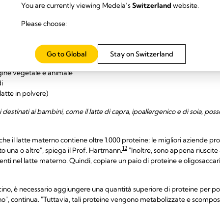
You are currently viewing Medela’s
Switzerland
website.
ulsionanti e stabilizzanti aggiunti per aiutare gli oli e l'acqua a mesco
Please choose:
urale presente nel latte) e/o altri zuccheri come sciroppo di mais, frutt
i palma, colza, cocco, girasole e soia
Go to Global
Stay on Switzerland
erivati dall'olio di pesce
igine vegetale e animale
i
 latte in polvere)
rsi destinati ai bambini, come il latte di capra, ipoallergenico e di soia, p
he il latte materno contiene oltre 1.000 proteine; le migliori aziende pro
12
o una o altre", spiega il Prof. Hartmann.
"Inoltre, sono appena riuscite
nti nel latte materno. Quindi, copiare un paio di proteine e oligosaccari
ccino, è necessario aggiungere una quantità superiore di proteine per po
ogno", continua. "Tuttavia, tali proteine vengono metabolizzate e scomp