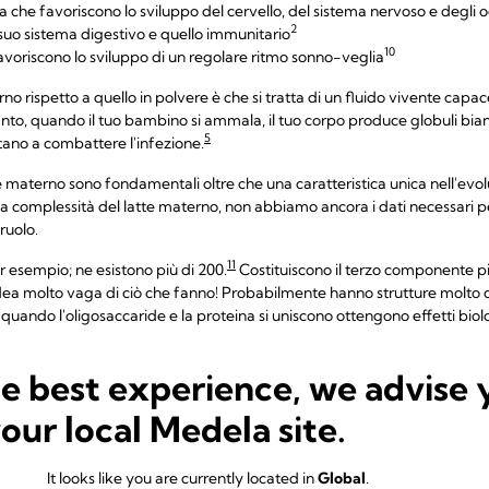
ga che favoriscono lo sviluppo del cervello, del sistema nervoso e degli
2
suo sistema digestivo e quello immunitario
10
avoriscono lo sviluppo di un regolare ritmo sonno-veglia
o rispetto a quello in polvere è che si tratta di un fluido vivente capac
nto, quando il tuo bambino si ammala, il tuo corpo produce globuli bia
5
utano a combattere l'infezione.
e materno sono fondamentali oltre che una caratteristica unica nell'evolu
a complessità del latte materno, non abbiamo ancora i dati necessari per 
 ruolo.
11
r esempio; ne esistono più di 200.
Costituiscono il terzo componente p
a molto vaga di ciò che fanno! Probabilmente hanno strutture molto co
quando l'oligosaccaride e la proteina si uniscono ottengono effetti biolo
on occorre perderci troppo tempo! Il latte materno è l'alimento normale". 
he best experience, we advise 
colo
Che cosa contiene il latte materno?
your local Medela site.
iene il latte in polvere?
It looks like you are currently located in
Global
.
 della marca e del paese; ad ogni modo, di solito il latte in polvere per