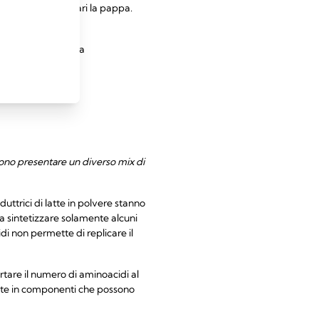
larsi quando prepari la pappa.
osio o maltodestrina
ossono presentare un diverso mix di
duttrici di latte in polvere stanno
 a sintetizzare solamente alcuni
di non permette di replicare il
rtare il numero di aminoacidi al
oste in componenti che possono