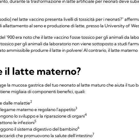
anto, durante la trasformazione in latte artificiale per neonati deve sub
sodio] nel latte vaccino presenta livelli di tossicità per i neonati?" affer
i allattamento al seno e produzione di latte, presso la University of Wes
80 del '900 era noto che il latte vaccino fosse tossico per gli animali da labo
ossico per gli animali da laboratorio non viene sottoposto a studi farmac
to ammissibile produrre il latte in polvere! Al contrario, il latte mater
 il latte materno?
gge la mucosa gastrica del tuo neonato al latte maturo che aiuta il tuo 
tiene migliaia di componenti benefici, quali:
2
e dalle malattie
3
l legame materno e regolano l'appetito
4
engono lo sviluppo e la riparazione di organi
5
ttono le infezioni
6
teggono il sistema digestivo del bambino
7
saccaridi che promuovono la salute dell'intestino