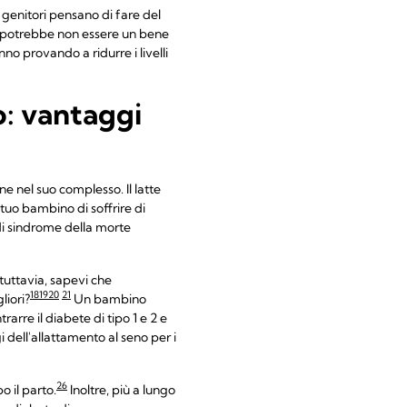
 genitori pensano di fare del
to potrebbe non essere un bene
o provando a ridurre i livelli
o: vantaggi
e nel suo complesso. Il latte
tuo bambino di soffrire di
 di sindrome della morte
 tuttavia, sapevi che
18
19
20
21
liori?
Un bambino
rarre il diabete di tipo 1 e 2 e
i dell'allattamento al seno per i
26
 il parto.
Inoltre, più a lungo