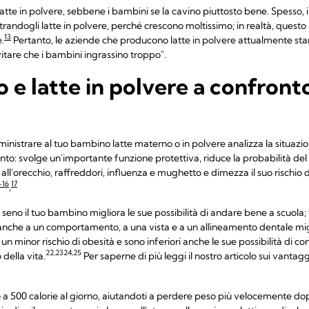
atte in polvere, sebbene i bambini se la cavino piuttosto bene. Spesso, i
randogli latte in polvere, perché crescono moltissimo; in realtà, ques
13
.
Pertanto, le aziende che producono latte in polvere attualmente stann
vitare che i bambini ingrassino troppo".
 e latte in polvere a confront
istrare al tuo bambino latte materno o in polvere analizza la situazion
to: svolge un'importante funzione protettiva, riduce la probabilità del 
i all'orecchio, raffreddori, influenza e mughetto e dimezza il suo rischio
-16
17
,
al seno il tuo bambino migliora le sue possibilità di andare bene a scuola;
 anche a un comportamento, a una vista e a un allineamento dentale mig
un minor rischio di obesità e sono inferiori anche le sue possibilità di cont
22,23
24,25
 della vita.
Per saperne di più leggi il nostro articolo sui vantagg
 a 500 calorie al giorno, aiutandoti a perdere peso più velocemente dopo