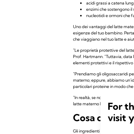
acidi grassi a catena lun
enzimi che sostengono il 
nucleotidi e ormoni che f
Uno dei vantaggi del latte matern
esigenze del tuo bambino. Perta
che viaggiano nel tuo latte e ai
"Le proprietà protettive del latt
Prof. Hartmann. "Tuttavia, data l
elementi protettivi e il rispettivo
"Prendiamo gli oligosaccaridi pe
materno; eppure, abbiamo un'ide
particolari proteine in modo che 
"In realtà, se non ne sai molto n
For t
latte materno leggi il nostro arti
visit 
Cosa cosa cont
Gli ingredienti variano a seconda