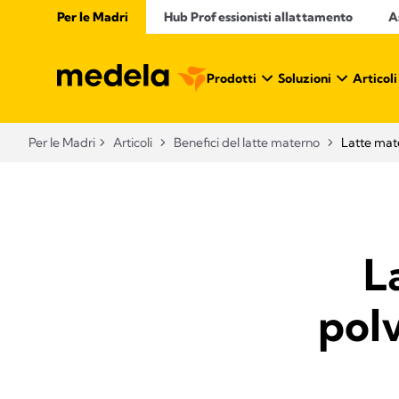
Per le Madri
Hub Professionisti allattamento​
A
Prodotti
Soluzioni
Articoli
Per le Madri
Articoli
Benefici del latte materno​
Latte mate
L
pol