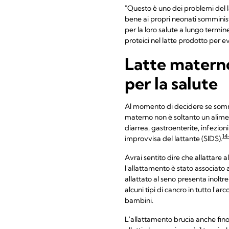
"Questo è uno dei problemi del l
bene ai propri neonati somminist
per la loro salute a lungo termine
proteici nel latte prodotto per e
Latte materno
per la salute
Al momento di decidere se sommin
materno non è soltanto un alimen
diarrea, gastroenterite, infezion
14
improvvisa del lattante (SIDS).
Avrai sentito dire che allattare 
l'allattamento è stato associato
allattato al seno presenta inoltre 
alcuni tipi di cancro in tutto l'arco
bambini.
L'allattamento brucia anche fino