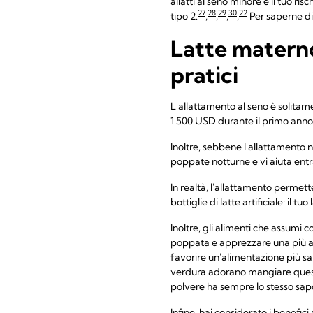
allatti al seno minore è il tuo ri
27
28
29
30
22
tipo 2.
,
,
,
,
Per saperne di 
Latte materno
pratici
L'allattamento al seno è solitam
1.500 USD durante il primo anno
Inoltre, sebbene l'allattamento 
poppate notturne e vi aiuta entr
In realtà, l'allattamento permett
bottiglie di latte artificiale: il 
Inoltre, gli alimenti che assumi
poppata e apprezzare una più ampi
favorire un'alimentazione più s
verdura adorano mangiare questi 
polvere ha sempre lo stesso sapor
Infine, hai considerato i benefic