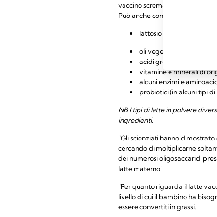
vaccino scremato lavorato con em
Può anche contenere:
lattosio (uno zucchero nat
oli vegetali, come l'olio d
acidi grassi, solitamente d
vitamine e minerali di or
alcuni enzimi e aminoacid
probiotici (in alcuni tipi di
NB I tipi di latte in polvere dive
ingredienti.
"Gli scienziati hanno dimostrato c
cercando di moltiplicarne soltant
dei numerosi oligosaccaridi prese
latte materno!
"Per quanto riguarda il latte va
livello di cui il bambino ha bis
essere convertiti in grassi.