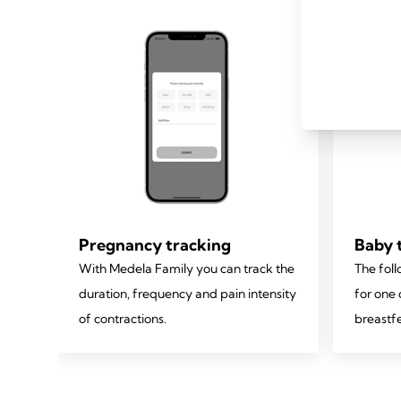
Pregnancy tracking
Baby 
With Medela Family you can track the
The foll
duration, frequency and pain intensity
for one 
ney.
of contractions.
breastf
feeding
length.