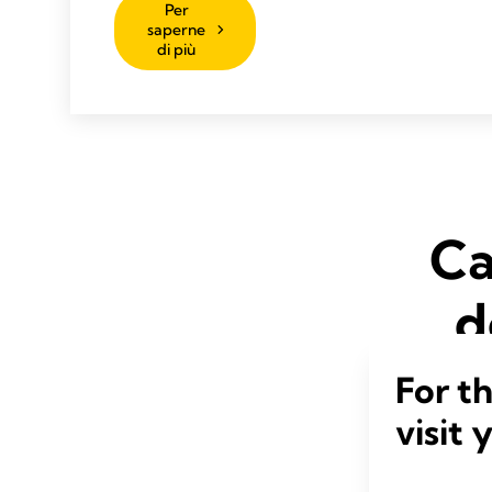
Per
saperne
di più
Ca
d
For t
visit 