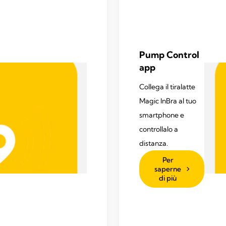
Pump Control
app
Collega il tiralatte
Magic InBra al tuo
smartphone e
controllalo a
distanza.
Per
saperne
di più