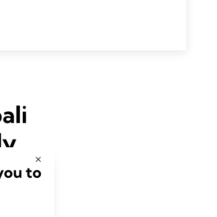
ali
ly
you to