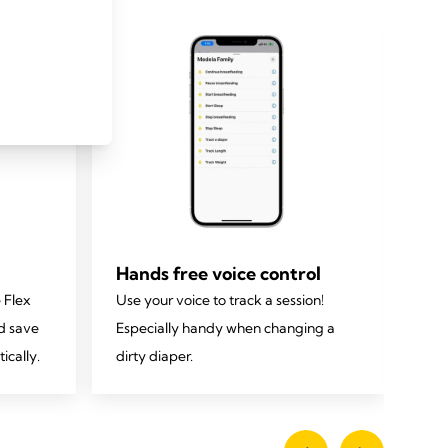
Hands free voice control
Vi
 Flex
Use your voice to track a session!
Wit
d save
Especially handy when changing a
you
ically.
dirty diaper.
you