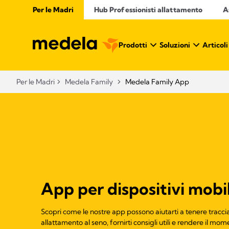
Per le Madri
Hub Professionisti allattamento​
A
Prodotti
Soluzioni
Articoli
Per le Madri
Medela Family
Medela Family App
App per dispositivi mobil
Scopri come le nostre app possono aiutarti a tenere traccia 
allattamento al seno, fornirti consigli utili e rendere il mo