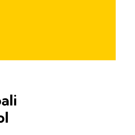
ali
ol