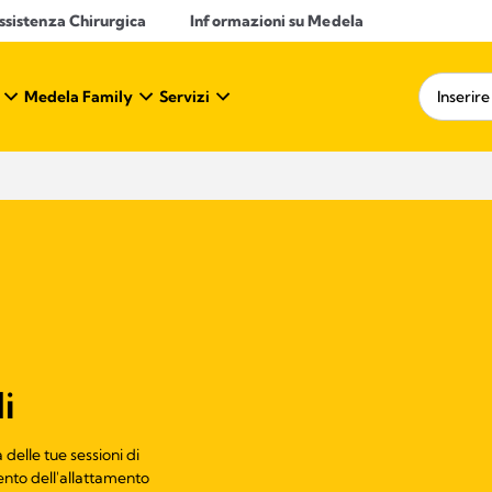
ssistenza Chirurgica
Informazioni su Medela
Medela Family
Servizi
i
delle tue sessioni di
mento dell'allattamento