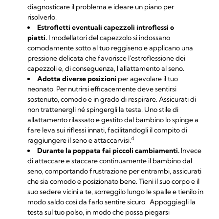
diagnosticare il problema e ideare un piano per
risolverlo.
Estrofletti eventuali capezzoli introflessi o
piatti.
I
modellatori del capezzolo
si indossano
comodamente sotto al tuo reggiseno e applicano una
pressione delicata che favorisce l'estroflessione dei
capezzoli e, di conseguenza, l'allattamento al seno.
Adotta diverse posizioni
per agevolare il tuo
neonato. Per nutrirsi efficacemente deve sentirsi
sostenuto, comodo e in grado di respirare. Assicurati di
non trattenergli né spingergli la testa. Uno stile di
allattamento rilassato e gestito dal bambino lo spinge a
fare leva sui riflessi innati, facilitandogli il compito di
4
raggiungere il seno e attaccarvisi.
Durante la poppata fai piccoli cambiamenti.
Invece
di attaccare e staccare continuamente il bambino dal
seno, comportando frustrazione per entrambi, assicurati
che sia comodo e posizionato bene. Tieni il suo corpo e il
suo sedere vicini a te, sorreggilo lungo le spalle e tienilo in
modo saldo così da farlo sentire sicuro. Appoggiagli la
testa sul tuo polso, in modo che possa piegarsi