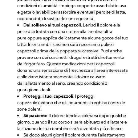
condizioni di umidità. Impiega
coppette assorbilatte usa
e getta
o
lavabili
per assorbire eventuali perdite di latte,
ricordandoti di sostituirle con regolarità.
Dai sollievo ai tuoi capezzoli.
Lenisci il dolore e la
pelle disidratata con una
crema alla lanolina
ultra
pura oppure applica delicatamente alcune gocce del tuo
latte. In entrambi i casi non sarà necessario pulire i
capezzoli prima della poppata successiva. Puoi anche
provare con dei
cuscinetti idrogel
estratti direttamente
dal frigorifero. Queste medicazioni per i capezzoli
donano una sensazione di freschezza all'area interessata
e alleviano istantaneamente il dolore causato
dall'allattamento al seno, creando condizioni di
guarigione ideali.
Proteggi i tuoi capezzoli.
I
proteggi
capezzolo
evitano che gli indumenti sfreghino contro le
zone dolenti.
Sii paziente.
Il dolore tende a calmarsi dopo qualche
giorno, quando il tuo corpo si sarà abituato ad allattare e
la suzione del tuo bambino sarà diventata più efficace.
Se dopo alcuni giorni il dolore durante l'allattamento