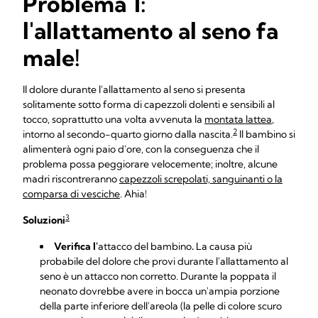
Problema 1:
l'allattamento al seno fa
male!
Il dolore durante l'allattamento al seno si presenta
solitamente sotto forma di capezzoli dolenti e sensibili al
tocco, soprattutto una volta avvenuta la
montata lattea
,
2
intorno al secondo-quarto giorno dalla nascita.
Il bambino si
alimenterà ogni paio d'ore, con la conseguenza che il
problema possa peggiorare velocemente; inoltre, alcune
madri riscontreranno
capezzoli screpolati, sanguinanti o la
comparsa di vesciche
. Ahia!
3
Soluzioni
Verifica l'
attacco del bambino
.
La causa più
probabile del dolore che provi durante l'allattamento al
seno è un attacco non corretto. Durante la poppata il
neonato dovrebbe avere in bocca un'ampia porzione
della parte inferiore dell'areola (la pelle di colore scuro