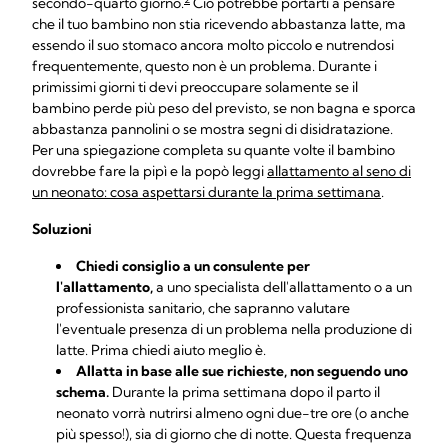
secondo-quarto giorno.
Ciò potrebbe portarti a pensare
che il tuo bambino non stia ricevendo abbastanza latte, ma
essendo il suo stomaco ancora molto piccolo e nutrendosi
frequentemente, questo non è un problema. Durante i
primissimi giorni ti devi preoccupare solamente se il
bambino perde più peso del previsto, se non bagna e sporca
abbastanza pannolini o se mostra segni di disidratazione.
Per una spiegazione completa su quante volte il bambino
dovrebbe fare la pipì e la popò leggi
allattamento al seno di
un neonato: cosa aspettarsi durante la prima settimana
.
Soluzioni
Chiedi consiglio a un consulente per
l'allattamento,
a uno specialista dell'allattamento o a un
professionista sanitario, che sapranno valutare
l'eventuale presenza di un problema nella
produzione di
latte
. Prima chiedi aiuto meglio è.
Allatta in base alle sue richieste, non seguendo uno
schema.
Durante la prima settimana dopo il parto il
neonato vorrà nutrirsi almeno ogni due-tre ore (o anche
più spesso!), sia di giorno che di notte. Questa frequenza