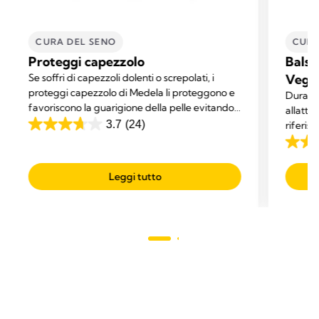
CURA DEL SENO
CURA
Proteggi capezzolo
Balsa
Se soffri di capezzoli dolenti o screpolati, i
Vega
proteggi capezzolo di Medela li proteggono e
Durante
favoriscono la guarigione della pelle evitando
allatta
che gli indumenti sfreghino contro i capezzoli.
3.7
(24)
riferisc
3.7
su
4.7
5
su
Leggi tutto
stelle.
5
24
stelle.
recensioni
282
recens