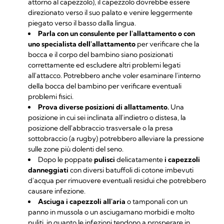
attorno al capezzolo), il capezzolo dovrebbe essere
direzionato verso il suo palato e venire leggermente
piegato verso il basso dalla lingua.
Parla con un consulente per l'allattamento o con
uno specialista dell'allattamento
per verificare che la
bocca e il corpo del bambino siano posizionati
correttamente ed escludere altri problemi legati
all'attacco. Potrebbero anche voler esaminare l'interno
della bocca del bambino per verificare eventuali
problemi fisici.
Prova diverse posizioni di allattamento.
Una
posizione in cui sei inclinata all'indietro o distesa, la
posizione dell'abbraccio trasversale o la presa
sottobraccio (a rugby) potrebbero alleviare la pressione
sulle zone più dolenti del seno.
Dopo le poppate
pulisci
delicatamente
i capezzoli
danneggiati
con diversi batuffoli di cotone imbevuti
d'acqua per rimuovere eventuali residui che potrebbero
causare infezione.
Asciuga i capezzoli all'aria
o tamponali con un
panno in mussola o un asciugamano morbidi e molto
puliti, in quanto le infezioni tendono a prosperare in