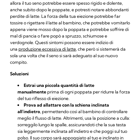
allora il tuo seno potrebbe essere spesso rigido e dolente,
anche subito dopo le poppate, e potresti notare abbondanti
perdite di latte. La forza della tua eiezione potrebbe far
tossire o rigettare il latte al bambino, che potrebbe vomitarlo
appena viene mosso dopo la poppata e potrebbe soffrire di
mal di pancia o fare popò a spruzzo, schiumose e
verdognole. Questi sintomi possono essere indizio di
una
produzione eccessiva di latte
, che però si sistemerà da
sola una volta che il seno si sarà adeguato al suo nuovo
compito.
Soluzioni
Estrai una piccola quantità di latte
manualmente
prima di ogni poppata per ridurre la forza
del tuo riflesso di eiezione.
Prova ad allattare con la schiena inclinata
all'indietro
, permettendo così al bambino di controllare
meglio il flusso di latte. Altrimenti, usa la posizione a culla:
sorreggilo lungo le spalle, assicurandoti che la sua testa
sia leggermente inclinata all'indietro e che poggi sul tuo
polso. Il suo corpo sarà appoggiato al tuo e inclinato in