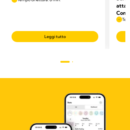
attac
Come 
Temp
Leggi tutto