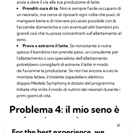
aiuta a dare il via alla tua produzione di latte.
Prenditi cura di te.
Non è sempre facile occuparsi di
un neonato, ma cerca di riposarti ogni volta che puoi, di
mangiare bene e di ricevere più aiuto possibile con le
faccende domestiche e con eventuali altri bambini più
grandi così che tu possa concentrarti sull'allattamento al
seno..
Prova a estrarre il latte.
Se nonostante si nutra
spesso il bambino non prende peso, un consulente per
l'allattamento o uno specialista dell'allattamento
potrebbero consigliarti di estrarre il latte in modo
da
favorirne la produzione
. Se non hai ancora avuto la
montata lattea, il tiralatte ospedaliero elettrico
doppio
Medela Symphony
è dotato del programma
Initiate che imita il modo di nutrirsi dei neonati durante i
primi giorni di vita.
Problema 4: il mio seno è
molto pieno e duro
For the best experience, we