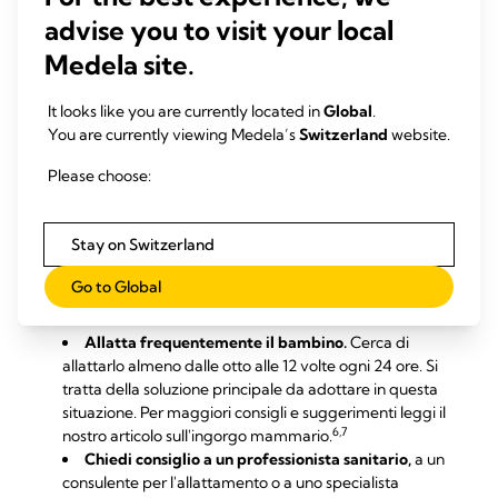
Una volta avvenuta la montata lattea il tuo seno diventerà
advise you to visit your local
più pieno e sodo. Questo cambiamento non causa problemi
se il tuo bambino si nutre in modo adeguato e di frequente.
Medela site.
Tuttavia, il seno di alcune donne può diventare duro come la
pietra, sensibile al tocco, fastidioso e addirittura doloroso.
It looks like you are currently located in
Global
.
Questa condizione viene chiamata ingorgo mammario. I seni
You are currently viewing Medela’s
Switzerland
website.
con un ingorgo possono anche essere piuttosto caldi a causa
di tutte le attività che avvengono al loro interno: c'è un
Please choose:
intasamento in corso là dentro! L'ingorgo può anche
provocare un appiattimento dei capezzoli, rendendo difficile
per il bambino attaccarsi; tuttavia, questa situazione è solo
Stay on Switzerland
5
temporanea e spesso si risolve in 24-48 ore.
Go to Global
Soluzioni
Allatta frequentemente il bambino.
Cerca di
allattarlo almeno dalle otto alle 12 volte ogni 24 ore. Si
tratta della soluzione principale da adottare in questa
situazione. Per maggiori consigli e suggerimenti leggi il
6,7
nostro articolo sull'
ingorgo mammario
.
Chiedi consiglio a un professionista sanitario,
a un
consulente per l'allattamento o a uno specialista