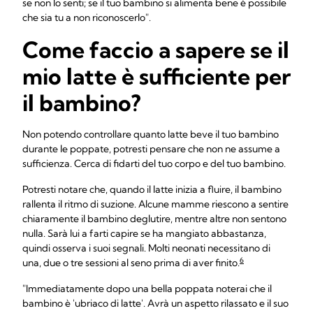
se non lo senti; se il tuo bambino si alimenta bene è possibile
che sia tu a non riconoscerlo".
Come faccio a sapere se il
mio latte è sufficiente per
il bambino?
Non potendo controllare quanto latte beve il tuo bambino
durante le poppate, potresti pensare che non ne assume a
sufficienza. Cerca di fidarti del tuo corpo e del tuo bambino.
Potresti notare che, quando il latte inizia a fluire, il bambino
rallenta il ritmo di suzione. Alcune mamme riescono a sentire
chiaramente il bambino deglutire, mentre altre non sentono
nulla. Sarà lui a farti capire se ha mangiato abbastanza,
quindi osserva i suoi segnali. Molti neonati necessitano di
6
una, due o tre sessioni al seno prima di aver finito.
"Immediatamente dopo una bella poppata noterai che il
bambino è 'ubriaco di latte'. Avrà un aspetto rilassato e il suo