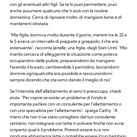
con gli eventuali altri figli. Se te lo puoi permettere, puoi
anche assumere qualcuno che ti aiuti con la routine
domestica. Cerca di riposare molto, di mangiare bene e di
mantenerti idratata.
"Mia figlia dormiva molto durante il giorno, mentre tra le 23 e
le 5 aveva un intervallo di poppate a grappolo, il che era
estenuante", racconta Janelle, una figlia, dagli Stati Uniti. "Mio
marito cercava di alleggerire la situazione come poteva
occupandosi delle pulizie, preparandomi da mangiare,
facendo il bucato, cambiandole il pannolino, lasciandomi
dormire ogniqualvolta era possibile e rassicurandomi
sempre dicendo che stavamo dando il meglio di noi".
Se l'intensità dell'allattamento al seno ti preoccupa, chiedi
aiuto. "Per capire se esiste un problema di fondo è
importante parlare con un consulente per l'allattamento o
con uno specialista per l'allattamento", spiega Cathy. "A
meno che non ti sia stato consigliato dal tuo consulente
sanitario, non integrare con latte in polvere finché non avrai
scoperto qual è il problema. Potresti essere tu a non
produrre abbastanza latte o potrebbe essere il tuo bambino