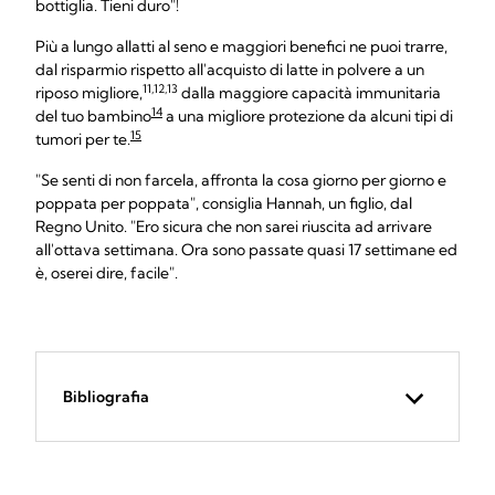
bottiglia. Tieni duro"!
Più a lungo allatti al seno e maggiori benefici ne puoi trarre,
dal risparmio rispetto all'acquisto di latte in polvere a un
11,12,13
riposo migliore,
dalla maggiore capacità immunitaria
14
del tuo bambino
a una migliore protezione da alcuni tipi di
15
tumori per te.
"Se senti di non farcela, affronta la cosa giorno per giorno e
poppata per poppata", consiglia Hannah, un figlio, dal
Regno Unito. "Ero sicura che non sarei riuscita ad arrivare
all'ottava settimana. Ora sono passate quasi 17 settimane ed
è, oserei dire, facile".
Bibliografia