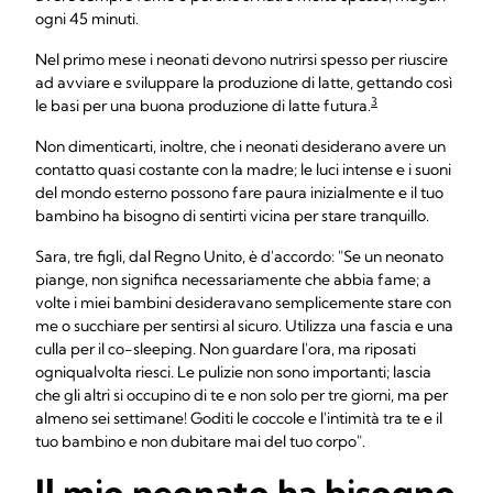
ogni 45 minuti.
Nel primo mese i neonati devono nutrirsi spesso per riuscire
ad avviare e sviluppare la produzione di latte, gettando così
3
le basi per una buona produzione di latte futura.
Non dimenticarti, inoltre, che i neonati desiderano avere un
contatto quasi costante con la madre; le luci intense e i suoni
del mondo esterno possono fare paura inizialmente e il tuo
bambino ha bisogno di sentirti vicina per stare tranquillo.
Sara, tre figli, dal Regno Unito, è d'accordo: "Se un neonato
piange, non significa necessariamente che abbia fame; a
volte i miei bambini desideravano semplicemente stare con
me o succhiare per sentirsi al sicuro. Utilizza una fascia e una
culla per il co-sleeping. Non guardare l'ora, ma riposati
ogniqualvolta riesci. Le pulizie non sono importanti; lascia
che gli altri si occupino di te e non solo per tre giorni, ma per
almeno sei settimane! Goditi le coccole e l'intimità tra te e il
tuo bambino e non dubitare mai del tuo corpo".
Il mio neonato ha bisogno