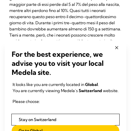
maggior parte di essi perde dal 5 al 7% del peso alla nascita,
mentre altri perdono fino al 10%. Quasi tutti i neonati
recuperano questo peso entro il decimo-quattordicesimo
giorno di vita. Durante i primi tre-quattro mesi il peso del
bambino dovrebbe aumentare almeno di 150 g a settimana.
Tieni a mente, però, che i neonati possono crescere molto
rapidamente in alcune settimane e più lentamente in altre,
quindi il tuo consulente sanitario valuterà regolarmente la
For the best experience, we
7,8
crescita e il benessere generale del tuo bambino.
advise you to visit your local
Se sei preoccupata o se il bambino mostra segni di
Medela site.
disidratazione, come urine scure, nessuna defecazione per
più di 24 ore, la fontanella infossata (la zona morbida sulla
testa), ittero, letargia, debolezza e mancato appetito (ad
It looks like you are currently located in
Global
.
esempio se non si alimenta per quattro-sei ore di fila),
You are currently viewing Medela’s
Switzerland
website.
7
consulta immediatamente un medico.
Please choose:
Cosa sono le poppate a
grappolo?
Stay on Switzerland
Go to Global