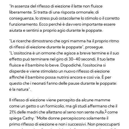
"In assenza del riflesso di eiezione il latte non fluisce
liberamente. Si tratta di una risposta ormonale; di
conseguenza, lo stress può ostacolarne lo stimolo o il corretto
funzionamento. Ecco perché è davvero importante essere
aiutata e sentirsi a proprio agio durante le poppate.
"Le ricerche dimostrano che ogni mamma ha il proprio ritmo
di riflessi di eiezione durante le poppate", prosegue.
"L'ossitocina è un ormone che agisce a breve termine e il suo
effetto può terminare nel giro di 30-40 secondi. Il tuo latte
fluisce e il bambino lo beve. Dopodiché, l'ossitocina si
disperde e viene stimolato un nuovo riflesso di eiezione
affinché il bambino possa nutrirsi ancora e così via. È per
questo che i neonati fanno delle pause durante le poppate:
è la natura".
Il riflesso di eiezione viene percepito da alcune mamme
come un getto o un formicolio, ma gli studi affermano che il
5
21% delle madri che allattano al seno non sente nulla,
come
spiega Cathy: "Molte donne percepiscono solamente il
primo riflesso di eiezione e non i successivi. Non preoccuparti