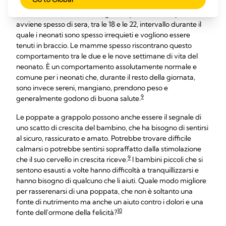
Le poppate a grappolo sono le poppate molto frequenti che
6
il neonato desidera fare nel giro di qualche ora.
Il picco
avviene spesso di sera, tra le 18 e le 22, intervallo durante il
quale i neonati sono spesso irrequieti e vogliono essere
tenuti in braccio. Le mamme spesso riscontrano questo
comportamento tra le due e le nove settimane di vita del
neonato. È un comportamento assolutamente normale e
comune per i neonati che, durante il resto della giornata,
sono invece sereni, mangiano, prendono peso e
9
generalmente godono di buona salute.
Le poppate a grappolo possono anche essere il segnale di
uno scatto di crescita del bambino, che ha bisogno di sentirsi
al sicuro, rassicurato e amato. Potrebbe trovare difficile
calmarsi o potrebbe sentirsi sopraffatto dalla stimolazione
9
che il suo cervello in crescita riceve.
I bambini piccoli che si
sentono esausti a volte hanno difficoltà a tranquillizzarsi e
hanno bisogno di qualcuno che li aiuti. Quale modo migliore
per rasserenarsi di una poppata, che non è soltanto una
fonte di nutrimento ma anche un aiuto contro i dolori e una
10
fonte dell'ormone della felicità?