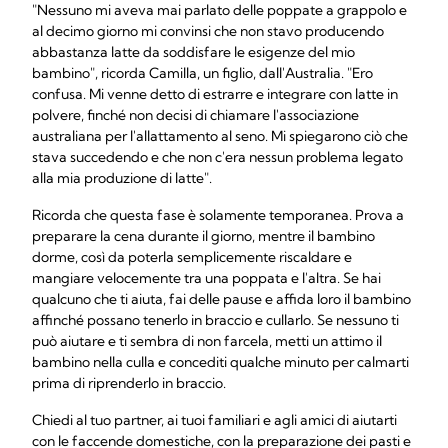
"Nessuno mi aveva mai parlato delle poppate a grappolo e
al decimo giorno mi convinsi che non stavo producendo
abbastanza latte da soddisfare le esigenze del mio
bambino", ricorda Camilla, un figlio, dall'Australia. "Ero
confusa. Mi venne detto di estrarre e integrare con latte in
polvere, finché non decisi di chiamare l'associazione
australiana per l'allattamento al seno. Mi spiegarono ciò che
stava succedendo e che non c'era nessun problema legato
alla mia produzione di latte".
Ricorda che questa fase è solamente temporanea. Prova a
preparare la cena durante il giorno, mentre il bambino
dorme, così da poterla semplicemente riscaldare e
mangiare velocemente tra una poppata e l'altra. Se hai
qualcuno che ti aiuta, fai delle pause e affida loro il bambino
affinché possano tenerlo in braccio e cullarlo. Se nessuno ti
può aiutare e ti sembra di non farcela, metti un attimo il
bambino nella culla e concediti qualche minuto per calmarti
prima di riprenderlo in braccio.
Chiedi al tuo partner, ai tuoi familiari e agli amici di aiutarti
con le faccende domestiche, con la preparazione dei pasti e