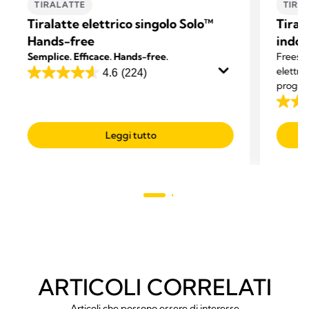
TIRALATTE
TIRA
Tiralatte elettrico singolo Solo™
Tiral
Hands-free
indos
Semplice. Efficace. Hands-free.
Freesty
elettri
4.6
(224)
4.6
progett
su
latte me
4.1
5
su
stelle.
Leggi tutto
5
224
stelle.
recensioni
794
recens
ARTICOLI CORRELATI
Articoli che possono essere di interesse