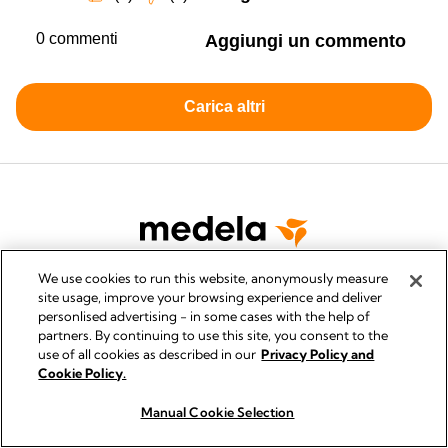
We use cookies to run this website, anonymously measure
site usage, improve your browsing experience and deliver
personlised advertising - in some cases with the help of
INFORMATIVA SULLA PRIVACY
partners. By continuing to use this site, you consent to the
use of all cookies as described in our
Privacy Policy and
QUALITY MANAGEMENT
Cookie Policy.
ACCESSIBILITY STATEMENT
CONTATTACI
Manual Cookie Selection
Acquista ora
Acquista ora
ENTSORGUNG ELEKTRO ALTGERAETEN