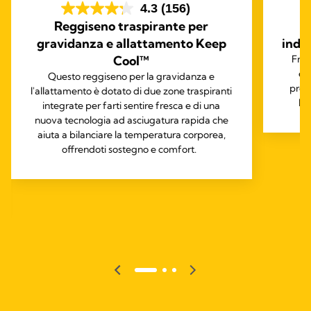
4.3
(156)
Reggiseno traspirante per
gravidanza e allattamento Keep
indo
Cool™
Free
el
Questo reggiseno per la gravidanza e
prog
l'allattamento è dotato di due zone traspiranti
lat
integrate per farti sentire fresca e di una
nuova tecnologia ad asciugatura rapida che
aiuta a bilanciare la temperatura corporea,
offrendoti sostegno e comfort.