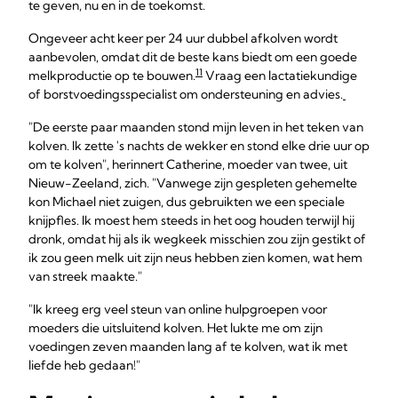
te geven, nu en in de toekomst.
Ongeveer acht keer per 24 uur dubbel afkolven wordt
aanbevolen, omdat dit de beste kans biedt om een goede
11
melkproductie op te bouwen.
Vraag een lactatiekundige
of borstvoedingsspecialist om ondersteuning en advies.
"De eerste paar maanden stond mijn leven in het teken van
kolven. Ik zette 's nachts de wekker en stond elke drie uur op
om te kolven", herinnert Catherine, moeder van twee, uit
Nieuw-Zeeland, zich. "Vanwege zijn gespleten gehemelte
kon Michael niet zuigen, dus gebruikten we een speciale
knijpfles. Ik moest hem steeds in het oog houden terwijl hij
dronk, omdat hij als ik wegkeek misschien zou zijn gestikt of
ik zou geen melk uit zijn neus hebben zien komen, wat hem
van streek maakte."
"Ik kreeg erg veel steun van online hulpgroepen voor
moeders die uitsluitend kolven. Het lukte me om zijn
voedingen zeven maanden lang af te kolven, wat ik met
liefde heb gedaan!"