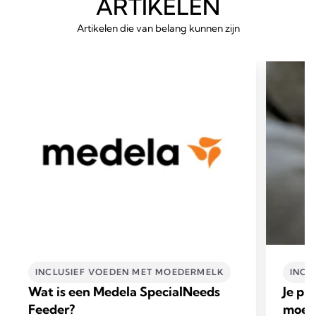
ARTIKELEN
Artikelen die van belang kunnen zijn
INCLUSIEF VOEDEN MET MOEDERMELK
INCL
Wat is een Medela SpecialNeeds
Je pr
Feeder?
moed