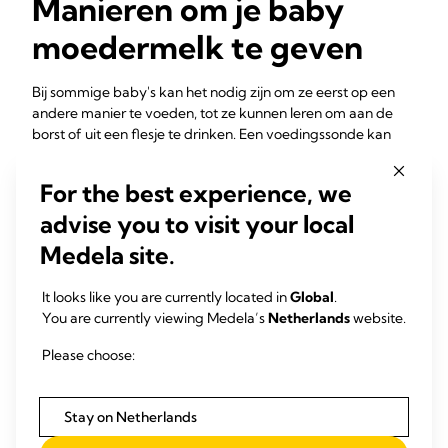
Manieren om je baby
moedermelk te geven
Bij sommige baby's kan het nodig zijn om ze eerst op een
andere manier te voeden, tot ze kunnen leren om aan de
borst of uit een flesje te drinken. Een voedingssonde kan
worden gebruikt om melk rechtstreeks in je baby's maag te
voeden. De sonde kan door zijn professionele zorgverleners
For the best experience, we
in de neus of mond van de baby worden aangebracht.
advise you to visit your local
Zodra de baby in staat is om op een andere manier gevoed
te worden, wordt de sonde verwijderd.
Medela site.
Als je baby kan slikken maar niet aan de borst kan drinken,
It looks like you are currently located in
Global
.
kun je het advies krijgen om alternatieve manieren van
You are currently viewing Medela’s
Netherlands
website.
voeden te proberen. "Methoden zoals vingervoeden,
waarbij de baby melk inneemt uit een voedingssonde of
Please choose:
siliconen fingerfeeder aan de vinger van de ouder, kunnen
doeltreffend zijn bij baby's met een neurologische
stoornis. Ook kan een
special needs feeder
voor de baby
Stay on Netherlands
makkelijker zijn", legt dr. Mizuno uit. "Het hangt in feite van
de baby af. Andere baby's kunnen weer een voorkeur