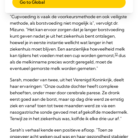
Go to Global
hebben voor cupvoeding."
"Cupvoeding is vaak de voorkeursmethode en ook veiligste
methode, als borstvoeding niet mogelijk is", vervolgt dr.
Mizuno. "Het kan ervoor zorgen dat je langer borstvoeding
kunt geven nadat je uit het ziekenhuis bent ontslagen,
hoewel je in eerste instantie wellicht wat langer in het
ziekenhuis moet blijven. Een aanzienlijke hoeveelheid melk
12
kan tijdens het voeden met een cup worden gemorst,
dus
als de melkinname precies wordt geregeld, moet de
eventueel gemorste melk worden gemeten."
Sarah, moeder van twee, uit het Verenigd Koninkrijk, deelt
haar ervaringen: "Onze oudste dochter heeft complexe
behoeften, onder meer door cerebrale parese. Ze dronk
eerst goed aan de borst, maar op dag drie werd ze ernstig
ziek en vanaf toen tot twee maanden werd ze via een
nasogastrische sonde gevoed met afgekolfde moedermelk.
Terwijl ze in het ziekenhuis was, kolfde ik elke drie uur af."
Sarah's verhaal kende een positieve afloop. "Toen ze
ongeveer acht weken oud was en haar gezondheid stabieler