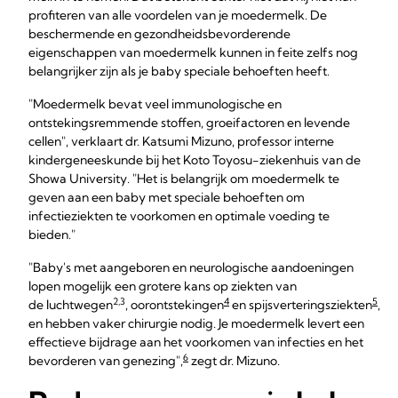
profiteren van alle voordelen van je moedermelk. De
beschermende en gezondheidsbevorderende
eigenschappen van moedermelk kunnen in feite zelfs nog
belangrijker zijn als je baby speciale behoeften heeft.
"Moedermelk bevat veel immunologische en
ontstekingsremmende stoffen, groeifactoren en levende
cellen", verklaart dr. Katsumi Mizuno, professor interne
kindergeneeskunde bij het Koto Toyosu-ziekenhuis van de
Showa University. "Het is belangrijk om moedermelk te
geven aan een baby met speciale behoeften om
infectieziekten te voorkomen en optimale voeding te
bieden."
"Baby's met aangeboren en neurologische aandoeningen
lopen mogelijk een grotere kans op ziekten van
2,3
4
5
de luchtwegen
, oorontstekingen
en spijsverteringsziekten
,
en hebben vaker chirurgie nodig. Je moedermelk levert een
effectieve bijdrage aan het voorkomen van infecties en het
6
bevorderen van genezing",
zegt dr. Mizuno.