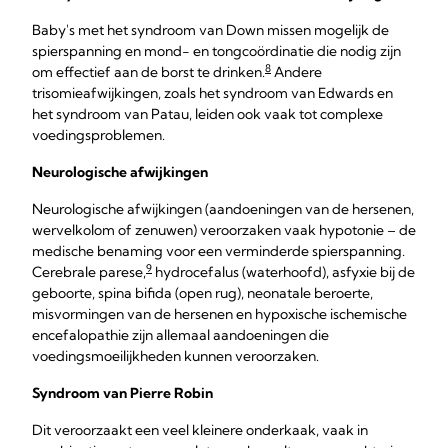
Baby's met het syndroom van Down missen mogelijk de
spierspanning en mond- en tongcoördinatie die nodig zijn
8
om effectief aan de borst te drinken.
Andere
trisomieafwijkingen, zoals het syndroom van Edwards en
het syndroom van Patau, leiden ook vaak tot complexe
voedingsproblemen.
Neurologische afwijkingen
Neurologische afwijkingen (aandoeningen van de hersenen,
wervelkolom of zenuwen) veroorzaken vaak hypotonie – de
medische benaming voor een verminderde spierspanning.
9
Cerebrale parese,
hydrocefalus (waterhoofd), asfyxie bij de
geboorte, spina bifida (open rug), neonatale beroerte,
misvormingen van de hersenen en hypoxische ischemische
encefalopathie zijn allemaal aandoeningen die
voedingsmoeilijkheden kunnen veroorzaken.
Syndroom van Pierre Robin
Dit veroorzaakt een veel kleinere onderkaak, vaak in