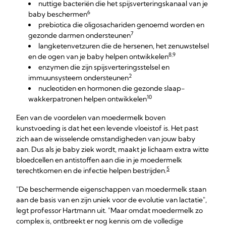
nuttige bacteriën die het spijsverteringskanaal van je
6
baby beschermen
prebiotica die oligosachariden genoemd worden en
7
gezonde darmen ondersteunen
langketenvetzuren die de hersenen, het zenuwstelsel
8,9
en de ogen van je baby helpen ontwikkelen
enzymen die zijn spijsverteringsstelsel en
2
immuunsysteem ondersteunen
nucleotiden en hormonen die gezonde slaap-
10
wakkerpatronen helpen ontwikkelen
Een van de voordelen van moedermelk boven
kunstvoeding is dat het een levende vloeistof is. Het past
zich aan de wisselende omstandigheden van jouw baby
aan. Dus als je baby ziek wordt, maakt je lichaam extra witte
bloedcellen en antistoffen aan die in je moedermelk
5
terechtkomen en de infectie helpen bestrijden.
"De beschermende eigenschappen van moedermelk staan
aan de basis van en zijn uniek voor de evolutie van lactatie",
legt professor Hartmann uit. "Maar omdat moedermelk zo
complex is, ontbreekt er nog kennis om de volledige