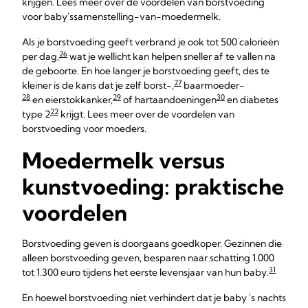
krijgen. Lees meer over de voordelen van borstvoeding
voor baby'ssamenstelling-van-moedermelk.
Als je borstvoeding geeft verbrand je ook tot 500 calorieën
26
per dag,
wat je wellicht kan helpen sneller af te vallen na
de geboorte. En hoe langer je borstvoeding geeft, des te
27
kleiner is de kans dat je zelf borst-,
baarmoeder-
28
29
30
en eierstokkanker,
of hartaandoeningen
en diabetes
22
type 2
krijgt. Lees meer over de voordelen van
borstvoeding voor moeders.
Moedermelk versus
kunstvoeding: praktische
voordelen
Borstvoeding geven is doorgaans goedkoper. Gezinnen die
alleen borstvoeding geven, besparen naar schatting 1.000
31
tot 1.300 euro tijdens het eerste levensjaar van hun baby.
En hoewel borstvoeding niet verhindert dat je baby 's nachts