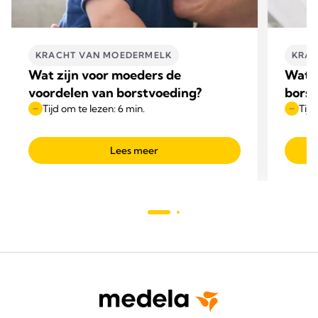
KRACHT VAN MOEDERMELK
KRAC
Wat zijn voor moeders de
Wat z
voordelen van borstvoeding?
borst
Tijd om te lezen: 6 min.
Tijd
Lees meer