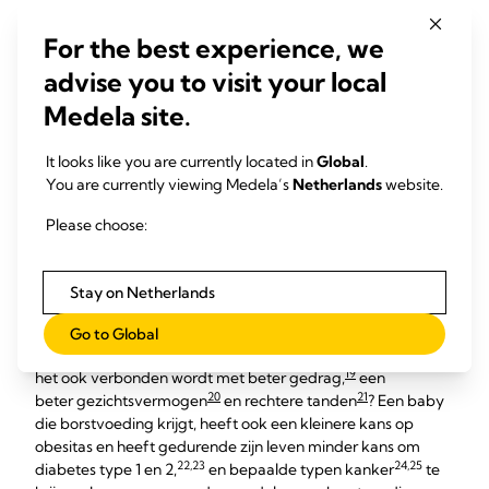
Moedermelk versus
For the best experience, we
kunstvoeding:
advise you to visit your local
Medela site.
gezondheidsvoordelen
It looks like you are currently located in
Global
.
Kijk naar het grotere plaatje als je beslist of je je baby
You are currently viewing Medela’s
Netherlands
website.
moedermelk of kunstvoeding geeft. Moedermelk is niet
alleen voeding. Het heeft een belangrijke beschermende
Please choose:
functie, verkleint de kans dat je baby diarree, buikgriep,
14–16
oorontsteking, verkoudheden, griep en spruw krijgt
en
17
halveert het risico op wiegendood (SIDS).
Stay on Netherlands
Je hebt wellicht gehoord dat borstvoeding de kans verhoogt
Go to Global
18
dat je baby het goed gaat doen op school,
maar wist je dat
19
het ook verbonden wordt met beter gedrag,
een
20
21
beter gezichtsvermogen
en rechtere tanden
? Een baby
die borstvoeding krijgt, heeft ook een kleinere kans op
obesitas en heeft gedurende zijn leven minder kans om
22,23
24,25
diabetes type 1 en 2,
en bepaalde typen kanker
te