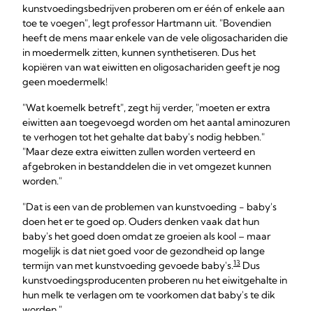
kunstvoedingsbedrijven proberen om er één of enkele aan
toe te voegen", legt professor Hartmann uit. "Bovendien
heeft de mens maar enkele van de vele oligosachariden die
in moedermelk zitten, kunnen synthetiseren. Dus het
kopiëren van wat eiwitten en oligosachariden geeft je nog
geen moedermelk!
"Wat koemelk betreft", zegt hij verder, "moeten er extra
eiwitten aan toegevoegd worden om het aantal aminozuren
te verhogen tot het gehalte dat baby's nodig hebben."
"Maar deze extra eiwitten zullen worden verteerd en
afgebroken in bestanddelen die in vet omgezet kunnen
worden."
"Dat is een van de problemen van kunstvoeding - baby's
doen het er te goed op. Ouders denken vaak dat hun
baby's het goed doen omdat ze groeien als kool – maar
mogelijk is dat niet goed voor de gezondheid op lange
13
termijn van met kunstvoeding gevoede baby's.
Dus
kunstvoedingsproducenten proberen nu het eiwitgehalte in
hun melk te verlagen om te voorkomen dat baby's te dik
worden."