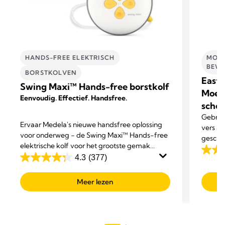
HANDS-FREE ELEKTRISCH
MOED
BEWA
BORSTKOLVEN
Easy 
Swing Maxi™ Hands-free borstkolf
Moed
Eenvoudig. Effectief. Handsfree.
schen
Gebrui
Ervaar Medela's nieuwe handsfree oplossing
vers a
voor onderweg - de Swing Maxi™ Hands-free
geschik
elektrische kolf voor het grootste gemak
4.8
tijdens het multitasken.
4.3
(377)
4.3
van
van
de
Meer lezen
de
5
5
sterre
sterren.
451
377