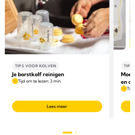
TIPS VOOR KOLVEN
TIPS
Je borstkolf reinigen
Moede
Tijd om te lezen: 3 min.
en on
Tijd
Lees meer