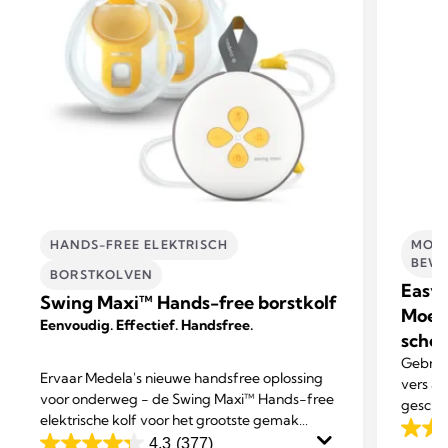
HANDS-FREE ELEKTRISCH
MOED
BEWA
BORSTKOLVEN
Easy 
Swing Maxi™ Hands-free borstkolf
Moed
Eenvoudig. Effectief. Handsfree.
schen
Gebrui
Ervaar Medela's nieuwe handsfree oplossing
vers a
voor onderweg - de Swing Maxi™ Hands-free
geschik
elektrische kolf voor het grootste gemak
4.8
tijdens het multitasken.
4.3
(377)