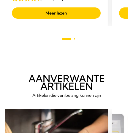
4.3
van
van
de
Meer lezen
de
5
5
sterre
sterren.
451
377
beoor
beoordelingen
AANVERWANTE
ARTIKELEN
Artikelen die van belang kunnen zijn