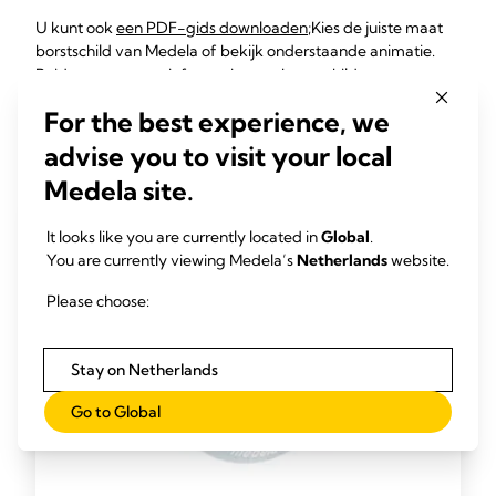
U kunt ook
een PDF-gids downloaden
;Kies de juiste maat
borstschild van Medela of bekijk onderstaande animatie.
Beide geven extra informatie over borstschildmaten en
waarom u eventueel een andere maat zou moeten
For the best experience, we
proberen.
advise you to visit your local
Medela site.
It looks like you are currently located in
Global
.
You are currently viewing Medela’s
Netherlands
website.
Please choose:
Stay on Netherlands
Go to Global