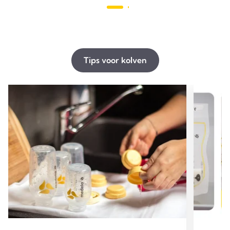
beoor
3
beoordelingen
Tips voor kolven