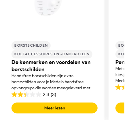
BORSTSCHILDEN
BORS
KOLFACCESSOIRES EN -ONDERDELEN
KOLF
De kenmerken en voordelen van
Perso
borstschilden
Met ons
kies je
Handsfree borstschilden zijn extra
Medela 
borstschilden voor je Medela handsfree
comfort
opvangcups die worden meegeleverd met
4.2
comfort
Medela's Freestyle™ Hands-free.
2.3
(3)
van
2.3
of omv
de
van
Meer lezen
5
de
sterre
5
279
sterren.