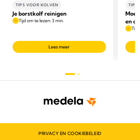
TIPS VOOR KOLVEN
TIPS
Je borstkolf reinigen
Moede
Tijd om te lezen: 3 min.
en on
Tijd
Lees meer
PRIVACY EN COOKIEBELEID