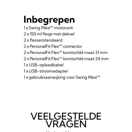
Inbegrepen
1 x Swing Maxi™ motorunit
2 x 150 ml flesje met deksel
2 x flessenstandaard
2 x PersonalFit Flex™ connector
2 x PersonalFit Flex™ borstschild maat 21 mm
2 x PersonalFit Flex™ borstschild maat 24 mm
1 x USB-oplaadkabel
1 x USB-stroomadapter
1 x gebruiksaanwijzing voor Swing Maxi™
VEELGESTELDE
VRAGEN