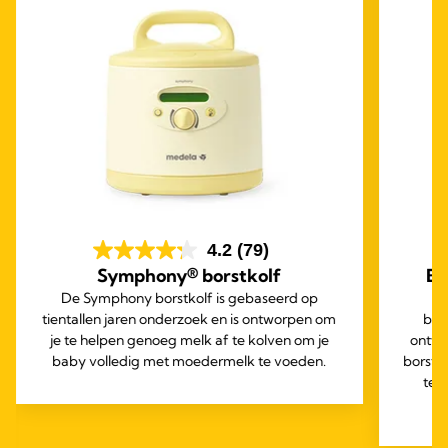
4.2
(79)
Symphony® borstkolf
Bo
De Symphony borstkolf is gebaseerd op
tientallen jaren onderzoek en is ontworpen om
bor
je te helpen genoeg melk af te kolven om je
ontwo
baby volledig met moedermelk te voeden.
borstv
te 