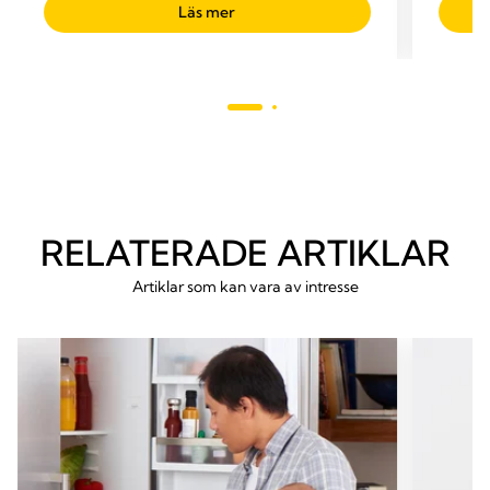
Läs mer
688
recensioner
RELATERADE ARTIKLAR
Artiklar som kan vara av intresse