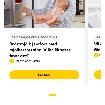
BRÖSTMJÖLKENS FÖRDELAR
BRÖS
Bröstmjölk jämfört med
Vilka
mjölkersättning: Vilka likheter
för d
finns det?
Tid 
Tid att läsa: 8 min.
Läs mer