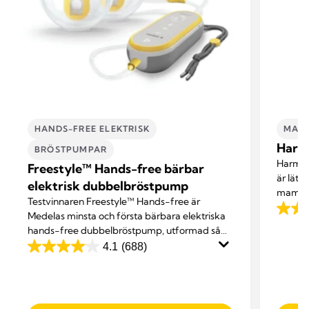
HANDS-FREE ELEKTRISK
MAN
Harm
BRÖSTPUMPAR
Harmon
Freestyle™ Hands-free bärbar
är lätt
elektrisk dubbelbröstpump
mammor
Testvinnaren Freestyle™ Hands-free är
4.2
Medelas minsta och första bärbara elektriska
hands-free dubbelbröstpump, utformad så
av
att du kan fortsätta med andra sysslor medan
4.1
(688)
5
4.1
du pumpar.
stjärno
av
697
5
recen
stjärnor.