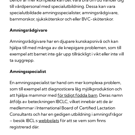
behov är mer komplexa kan det vara bra om du vänder dig
till vårdpersonal med specialutbildning. Dessa kan vara
specialutbildade amningsspecialister, amningsrådgivare,
barnmorskor, sjuksköterskor och eller BVC-sköterskor.
Amningsrådgivare
Amningsrådgivare har en djupare kunskapsnivå och kan
hjälpa till med många av de knepigare problemen, som till
exempel att barnet inte går upp tillräckligt i vikt eller inte vill
ta suggrepp.
Amningsspecialist
En amningsspecialist tar hand om mer komplexa problem,
som till exempel att diagnosticera låg mjölkproduktion och
att hjälpa mammor med
för tidigt födda barn
. Deras namn
åtföljs av beteckningen IBCLC, vilket innebär att de är
medlemmar i International Board of Certified Lactation
Consultants och har en gedigen utbildning i amningsfrågor
– besök IBCL:s
webbplats
för att se vem som finns
registrerad där.