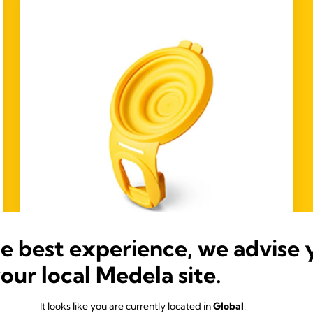
he best experience, we advise 
your local Medela site.
(0)
Hands-free membran
Hands-free membran är extra membran för dina
It looks like you are currently located in
Global
.