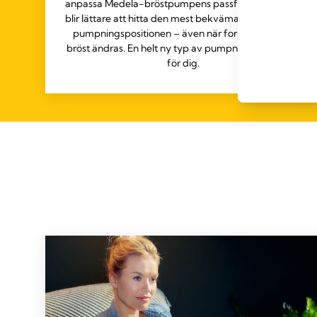
anpassa Medela-bröstpumpens passform så att det
blir lättare att hitta den mest bekväma och effektiva
pumpningspositionen – även när formen på dina
bröst ändras. En helt ny typ av pumpning, utformad
för dig.