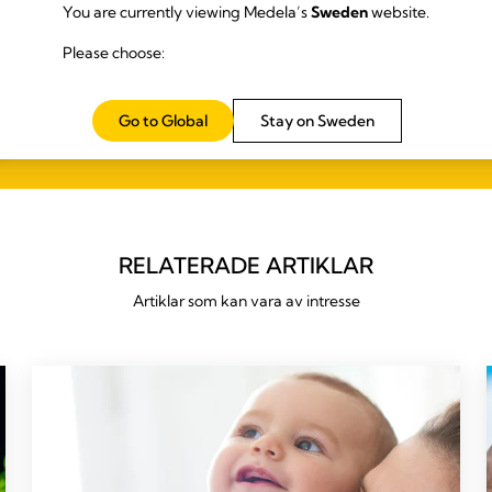
Medela uppsamlingskupor med handsfree-funktion
You are currently viewing Medela’s
Sweden
website.
– medföljer Medelas Freestyle™ Hands-free och
Solo™ Hands-free.
Please choose:
Go to Global
Stay on Sweden
RELATERADE ARTIKLAR
Artiklar som kan vara av intresse