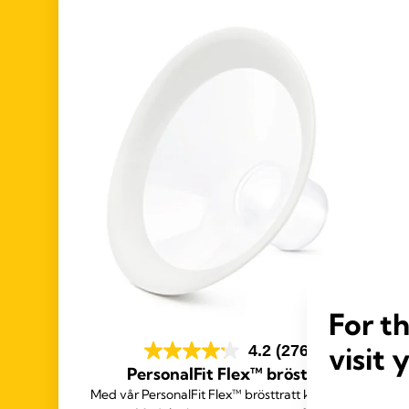
For t
visit 
4.2
(276)
PersonalFit Flex™ brösttratt
Med vår PersonalFit Flex™ brösttratt kan du enkelt