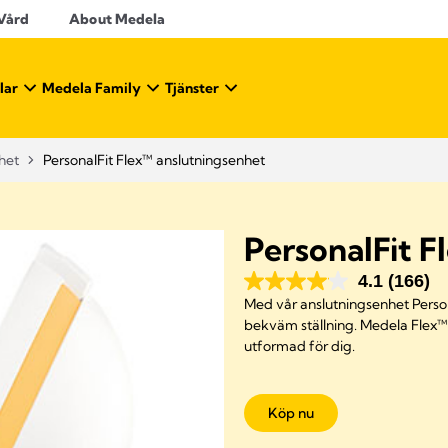
 Vård
About Medela
lar
Medela Family
Tjänster
het
PersonalFit Flex™ anslutningsenhet
PersonalFit F
4.1
(166)
Med vår anslutningsenhet Person
bekväm ställning. Medela Flex™
utformad för dig.
Köp nu