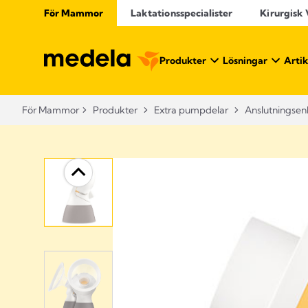
För Mammor
Laktationsspecialister
Kirurgisk
Produkter
Lösningar
Artik
För Mammor
Produkter
Extra pumpdelar
Anslutningsen